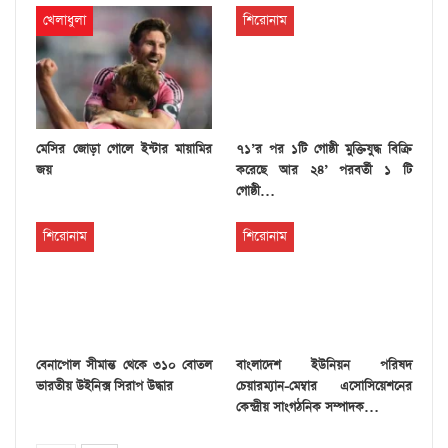
খেলাধুলা
শিরোনাম
মেসির জোড়া গোলে ইন্টার মায়ামির
৭১’র পর ১টি গোষ্ঠী মুক্তিযুদ্ধ বিক্রি
জয়
করেছে আর ২৪’ পরবর্তী ১ টি
গোষ্ঠী…
শিরোনাম
শিরোনাম
বেনাপোল সীমান্ত থেকে ৩১০ বোতল
বাংলাদেশ ইউনিয়ন পরিষদ
ভারতীয় উইনিক্স সিরাপ উদ্ধার
চেয়ারম্যান-মেম্বার এসোসিয়েশনের
কেন্দ্রীয় সাংগঠনিক সম্পাদক…