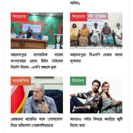
আটক১
শিরোনাম
শিরোনাম
মহাদেবপুরে রাসায়নিক সারের
মহাদেবপুরে বিএনপি নেতার মদদে
অপব্যবহার রোধে উঠান বৈঠকের
কৃষকের
নির্দেশ দিলেন -এমপি ফজলে হুদা
আন্তর্জাতিক
বিনোদন
মোজতবা খামেনির সঙ্গে ‘যোগাযোগ’
আবারও পর্দায় ফিরছে জনপ্রিয় জুটি
নিয়ে অভিযোগ পেজেশকিয়ানের
নিশো–তমা