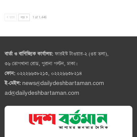
আগে
পরে
1 of 1,446
বার্তা ও বাণিজ্যিক কার্যালয়:
ফারইস্ট টাওয়ার-২ (৩য় তলা),
৩৬ তোপখানা রোড, পুরানা পল্টন, ঢাকা।
ফোন:
০২২২৬৬৩৮২১৩, ০২২২৬৬৩৮২১৪
ই-মেইল:
news@dailydeshbartaman.com
ad@dailydeshbartaman.com