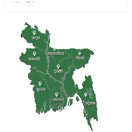
আগে
পরে