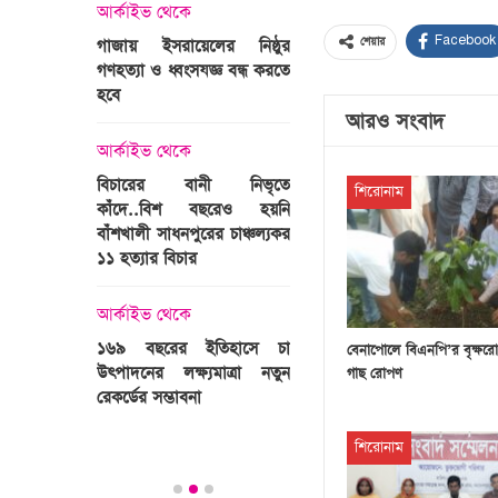
্রী খালেদা
আর্কাইভ থেকে
ের রাষ্ট্রীয়
আর্কাইভ থেকে
Facebook
গাজায় ইসরায়েলের নিষ্ঠুর
শেয়ার
ি
গণহত্যা ও ধ্বংসযজ্ঞ বন্ধ করতে
ভারতজুড়ে চলছে ‘মুজিব:এক
হবে
জাতির রূপকার ’সিনেম
প্রচারণা
আরও সংবাদ
ালেদা জিয়া
আর্কাইভ থেকে
আর্কাইভ থেকে
বিচারের বানী নিভৃতে
শিরোনাম
কাঁদে..বিশ বছরেও হয়নি
স্বামীকে বেঁধে স্ত্রীকে গণধর্ষণ
বাঁশখালী সাধনপুরের চাঞ্চল্যকর
ধর্ষককে পুলিশে দিল মা-বাবা
পাগলা
১১ হত্যার বিচার
িলল রেকর্ড
আর্কাইভ থেকে
কা
আর্কাইভ থেকে
প্রস্তুত গাবতলীর হাট
১৬৯ বছরের ইতিহাসে চা
বেনাপোলে বিএনপি’র বৃক্ষরো
উৎপাদনের লক্ষ্যমাত্রা নতুন
গাছ রোপণ
ির্বাচনি
রেকর্ডের সম্ভাবনা
তে পর্যটন
শিরোনাম