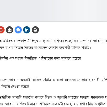
আর্কাইভ থেকে
লা
জ
সেহরি, ইফতার ও তারাবির
সময় নিরবচ্ছিন্ন বিদ্যুৎ রাখার
নির্দেশ: প্রধানমন্ত্রী তারেক
রহমান
তে
শ্বিক অস্থিরতার প্রেক্ষাপটে বিদ্যুৎ ও জ্বালানি সাশ্রয়ের লক্ষ্যে সারাদেশে সব দোকান,
ের
আর্কাইভ থেকে
ন্ধ রাখার সিদ্ধান্ত নিয়েছে বাংলাদেশ দোকান ব্যবসায়ী মালিক সমিতি।
দেশের ১১তম প্রধানমন্ত্রী হলেন
ঠনটির এক সংবাদ বিজ্ঞপ্তিতে এ সিদ্ধান্তের কথা জানানো হয়েছে।
তারেক রহমান
ের
আর্কাইভ থেকে
নতুন মন্ত্রিসভা ৫০ সদস্যের হতে
বাংলাদেশ দোকান ব্যবসায়ী মালিক সমিতি ও ঢাকা মহানগর দোকান ব্যবসায়ী মা
পারে, ২৫ পূর্ণমন্ত্রী, প্রতিমন্ত্রী
 সিদ্ধান্ত নেওয়া হয়েছে।
২৪
রীর
্জাতিক জ্বালানি সংকটের কারণে বিদ্যুৎ ও জ্বালানি সাশ্রয়ের মাধ্যমে সরকারকে
ীয়
আর্কাইভ থেকে
সব দোকান, বাণিজ্য বিতান ও শপিংমল রাত ৮টার মধ্যে বন্ধ রাখার সিদ্ধান্ত গৃহীত 