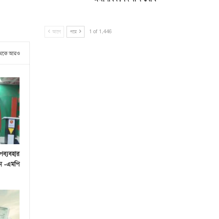
আগে
পরে
1 of 1,446
থেকে আরও
পব্যবহার
েন -এমপি