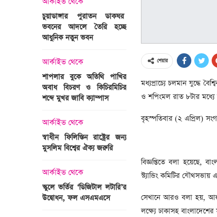
আর্কাইভ থেকে
অপরাধ
চুয়াডাঙ্গার পুরাতন ডাকঘর
ভবনের আদলে তৈরি হচ্ছে
গুলশান হলি আর্টিজান হাম
 তারাবির
আধুনিক নতুন ভবন
মামলা : হাইকোর্টের রায় আ
দ্যুৎ রাখার
ত্রী তারেক
আর্কাইভ থেকে
আন্তর্জাতিক
শেয়ার
শাপলার বুকে অতিথি পাখির
অজ্ঞাত বন্দুকধারীর গুলি
মধ্যপ্রাচ্যে চলমান যুদ্ধে বৈ
অবাধ বিচরণ ও কিচিরমিচির
মাওলানা তারেক জামিল
ও শপিংমল রাত ৮টার মধ্যে ব
শব্দে মুখর জাবি ক্যাম্পাস
ছেলের মৃত্যু
ন্ত্রী হলেন
বৃহস্পতিবার (২ এপ্রিল) সংগ
আর্কাইভ থেকে
আন্তর্জাতিক
স্বাধীন ফিলিস্তিন রাষ্ট্রের জন্য
বিশ্বকাপ ইাতহাসে সাকিব
মুসলিম বিশ্বের ঐক্য জরুরি
আরেকটি রেকর্ড
সদস্যের হতে
বিজ্ঞপ্তিতে বলা হয়েছে, 
 প্রতিমন্ত্রী
আর্কাইভ থেকে
আর্কাইভ থেকে
স্ট্যান্ডিং কমিটির যৌথসভায় এ
স্কুলে ভর্তির ‘ডিজিটাল লটারি’র
টানেল উদ্বোধন : প্রধানমন্ত্
সেখানে আরও বলা হয়, আন্তর
উদ্বোধন, ফল এসএমএসে
জনসভায় যোগ দিচ্ছেন দল
নেতাকর্মীরা
লক্ষ্যে ঢাকাসহ বাংলাদেশের 