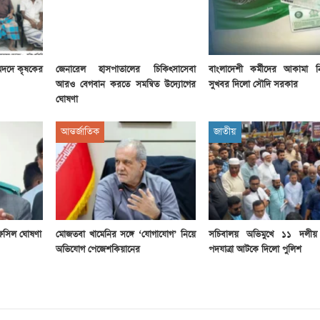
মদদে কৃষকের
জেনারেল হাসপাতালের চিকিৎসাসেবা
বাংলাদেশী কর্মীদের আকামা 
আরও বেগবান করতে সমন্বিত উদ্যোগের
সুখবর দিলো সৌদি সরকার
ঘোষণা
আন্তর্জাতিক
জাতীয়
 তফসিল ঘোষণা
মোজতবা খামেনির সঙ্গে ‘যোগাযোগ’ নিয়ে
সচিবালয় অভিমুখে ১১ দলীয়
অভিযোগ পেজেশকিয়ানের
পদযাত্রা আটকে দিলো পুলিশ