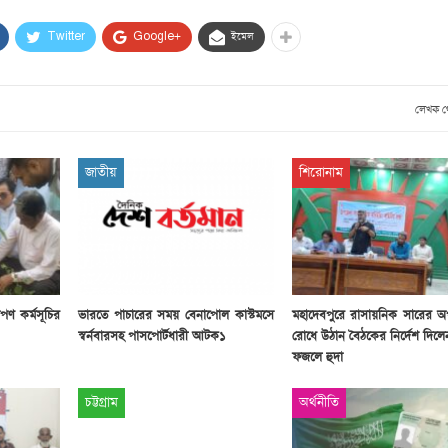
সাবেক প্রধানমন্ত্রী খালেদা
জিয়ার মৃত্যুতে ৩ দিনের রাষ্ট্রীয়
Twitter
Google+
ইমেল
শোক, প্রজ্ঞাপন জারি
টি
ার
আর্কাইভ থেকে
লেখক 
দেশনেত্রী বেগম খালেদা জিয়া
আর নেই
জাতীয়
শিরোনাম
, ২
আর্কাইভ থেকে
ঐতিহাসিক পাগলা
মসজিদ:দানবাক্সে মিলল রেকর্ড
৬ কোটি ৩২ লাখ টাকা
পণ কর্মসূচির
ভারতে পাচারের সময় বেনাপোল কাস্টমসে
মহাদেবপুরে রাসায়নিক সারের অ
আর্কাইভ থেকে
স্বর্নবারসহ পাসপোর্টধারী আটক১
রোধে উঠান বৈঠকের নির্দেশ দিল
৫ বছর পর পর নির্বাচনি
ফজলে হুদা
সহিংসতার অভিঘাতে পর্যটন
খাত
চট্টগ্রাম
অর্থনীতি