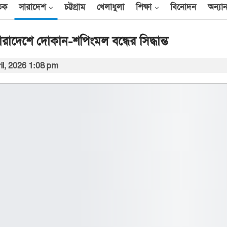
তিক
সারাদেশ
চট্টগ্রাম
খেলাধুলা
শিক্ষা
বিনোদন
অন্যান
রাদেশে দোকান-শপিংমল বন্ধের সিদ্ধান্ত
il, 2026 1:08 pm
আন্তর্জাতিক
েক
এক দিনে ৪০ হিজবুল্লাহ
যোদ্ধাকে হত্যার দাবি
ইসরায়েলের
আর্কাইভ থেকে
বী
অন্তর্বর্তী সরকারের সময়ের
অধ্যাদেশ সংসদে উপস্থাপন
করা হবে
০০
আর্কাইভ থেকে
ান
প্রধানমন্ত্রীর সঙ্গে সৌদি
রাষ্ট্রদূতের সাক্ষাৎ