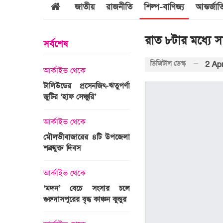
জাতীয়
রাজনীতি
শিল্প-বাণিজ্য
আন্তর্জা
রাত ৮টার মধ্যে সা
সর্বশেষ
ডিজিটাল ডেস্ক
2 Apr
আর্কাইভ থেকে
আর্কাইভ থেকে
জবুল্লাহ
টালিউডের প্রসেনজিৎ-ঋতুপর্ণা
শ্রীগোবিন্দপুর চা বাগানের ল
যার দাবি
জুটির ‘হাফ সেঞ্চুরি’
প্রকৃতির পরিপূর্ণ রূপ
আর্কাইভ থেকে
আর্কাইভ থেকে
মৌলভীবাজারের ৪টি উপজেলা
গোপালপুরে অদম্য মেধা
রের সময়ের
শত্রুমুক্ত দিবস
প্রতিবন্ধী সামি
 উপস্থাপন
আর্কাইভ থেকে
আন্তর্জাতিক
‘মদন’ বেচে সংসার চলে
এশিয়ার শীর্ষ ১
গুরুদাসপুরের বৃদ্ধ কাঞ্চন কুন্ডুর
বিশ্ববিদ্যালয়ের তালিকায় স্থ
ঙ্গে সৌদি
পায়নি বাংলাদেশের একটিও