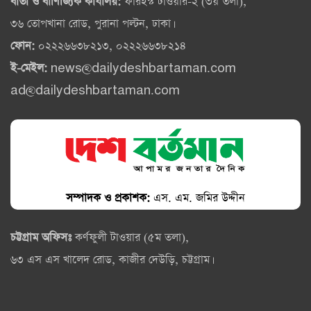
বার্তা ও বাণিজ্যিক কার্যালয়:
ফারইস্ট টাওয়ার-২ (৩য় তলা),
৩৬ তোপখানা রোড, পুরানা পল্টন, ঢাকা।
ফোন:
০২২২৬৬৩৮২১৩, ০২২২৬৬৩৮২১৪
ই-মেইল:
news@dailydeshbartaman.com
ad@dailydeshbartaman.com
সম্পাদক ও প্রকাশক:
এস. এম. জমির উদ্দীন
চট্টগ্রাম অফিসঃ
কর্ণফুলী টাওয়ার (৫ম তলা),
৬৩ এস এস খালেদ রোড, কাজীর দেউড়ি, চট্টগ্রাম।