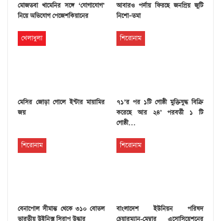
মোজতবা খামেনির সঙ্গে ‘যোগাযোগ’
আবারও পর্দায় ফিরছে জনপ্রিয় জুটি
নিয়ে অভিযোগ পেজেশকিয়ানের
নিশো–তমা
খেলাধুলা
শিরোনাম
মেসির জোড়া গোলে ইন্টার মায়ামির
৭১’র পর ১টি গোষ্ঠী মুক্তিযুদ্ধ বিক্রি
জয়
করেছে আর ২৪’ পরবর্তী ১ টি
গোষ্ঠী…
শিরোনাম
শিরোনাম
বেনাপোল সীমান্ত থেকে ৩১০ বোতল
বাংলাদেশ ইউনিয়ন পরিষদ
ভারতীয় উইনিক্স সিরাপ উদ্ধার
চেয়ারম্যান-মেম্বার এসোসিয়েশনের