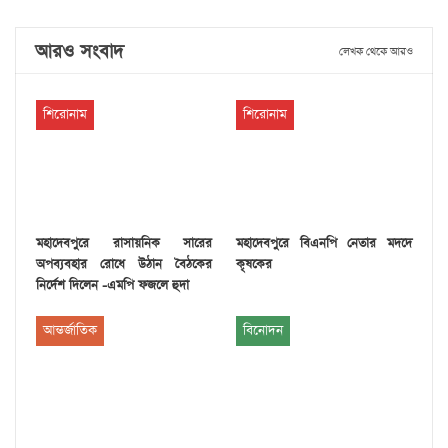
আরও সংবাদ
লেখক থেকে আরও
শিরোনাম
শিরোনাম
মহাদেবপুরে রাসায়নিক সারের
মহাদেবপুরে বিএনপি নেতার মদদে
অপব্যবহার রোধে উঠান বৈঠকের
কৃষকের
নির্দেশ দিলেন -এমপি ফজলে হুদা
আন্তর্জাতিক
বিনোদন