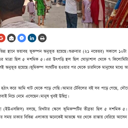
আর্কাইভ থেকে
লা
জ
সেহরি, ইফতার ও তারাবির
সময় নিরবচ্ছিন্ন বিদ্যুৎ রাখার
নির্দেশ: প্রধানমন্ত্রী তারেক
রহমান
তে
িন্ন স্থানে ভয়াবহ ভূকম্পন অনুভূত হয়েছে। শুক্রবার (২১ নভেম্বর) সকালে ১০টা
ের
আর্কাইভ থেকে
র মাত্রা ছিল ৫ দশমিক ৫। এর উৎপত্তি স্থল ছিল ঘোড়াশাল থেকে ৭ কিলোমিটা
দেশের ১১তম প্রধানমন্ত্রী হলেন
ই অনুভূত হয়েছে। ভূমিকম্প সংঘটিত হওয়ার পর থেকে চারদিকে মানুষের মধ্যে আ
তারেক রহমান
ের
আর্কাইভ থেকে
ন, হঠাৎ করে আমি খাট থেকে পড়ে গেছি। আমার টেবিলের বই সব পড়ে গেছে, দৌড়
নতুন মন্ত্রিসভা ৫০ সদস্যের হতে
ই নিচে নেমে এসেছেন। মানুষ খুবই উদ্বিগ্ন।
পারে, ২৫ পূর্ণমন্ত্রী, প্রতিমন্ত্রী
২৪
সংস্থা (ইউএসজিস) বলছে, রিখটার স্কেলে ভূমিকম্পটির তীব্রতা ছিল ৫ দশমিক ৫। 
রীর
ীয়
কম্পের সময় ঢাকার বিভিন্ন এলাকায় অনেকেই আতঙ্কে ঘর থেকে রাস্তায় বেরিয়ে আসেন।
আর্কাইভ থেকে