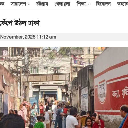
তিক
সারাদেশ
চট্টগ্রাম
খেলাধুলা
শিক্ষা
বিনোদন
অন্যান
 কেঁপে উঠল ঢাকা
 November, 2025 11:12 am
আন্তর্জাতিক
েক
এক দিনে ৪০ হিজবুল্লাহ
যোদ্ধাকে হত্যার দাবি
ইসরায়েলের
আর্কাইভ থেকে
বী
অন্তর্বর্তী সরকারের সময়ের
অধ্যাদেশ সংসদে উপস্থাপন
করা হবে
০০
আর্কাইভ থেকে
ান
প্রধানমন্ত্রীর সঙ্গে সৌদি
রাষ্ট্রদূতের সাক্ষাৎ