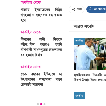
্রী খালেদা
আর্কাইভ থেকে
ের রাষ্ট্রীয়
আর্কাইভ থেকে
গাজায় ইসরায়েলের নিষ্ঠুর
Facebook
শেয়ার
ি
গণহত্যা ও ধ্বংসযজ্ঞ বন্ধ করতে
ভারতজুড়ে চলছে ‘মুজিব:এক
হবে
জাতির রূপকার ’সিনেম
প্রচারণা
আরও সংবাদ
ালেদা জিয়া
আর্কাইভ থেকে
আর্কাইভ থেকে
বিচারের বানী নিভৃতে
জাতীয়
কাঁদে..বিশ বছরেও হয়নি
স্বামীকে বেঁধে স্ত্রীকে গণধর্ষণ
বাঁশখালী সাধনপুরের চাঞ্চল্যকর
ধর্ষককে পুলিশে দিল মা-বাবা
পাগলা
১১ হত্যার বিচার
িলল রেকর্ড
আর্কাইভ থেকে
কা
আর্কাইভ থেকে
প্রস্তুত গাবতলীর হাট
১৬৯ বছরের ইতিহাসে চা
জুলাইযোদ্ধাদের সিএনজি 
উৎপাদনের লক্ষ্যমাত্রা নতুন
রিকশা উপহার দিলেন প্রধানমন্ত্
ির্বাচনি
রেকর্ডের সম্ভাবনা
তে পর্যটন
জাতীয়