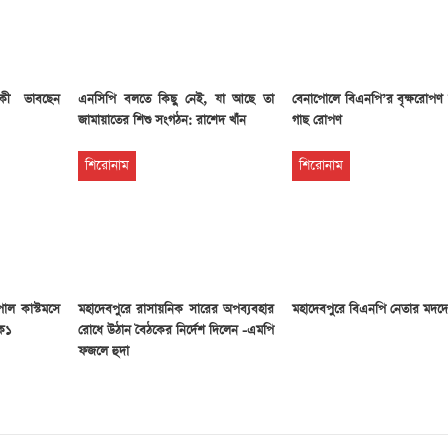
ে কী ভাবছেন
এনসিপি বলতে কিছু নেই, যা আছে তা
বেনাপোলে বিএনপি’র বৃক্ষরোপণ ক
জামায়াতের শিশু সংগঠন: রাশেদ খাঁন
গাছ রোপণ
শিরোনাম
শিরোনাম
োল কাস্টমসে
মহাদেবপুরে রাসায়নিক সারের অপব্যবহার
মহাদেবপুরে বিএনপি নেতার মদদ
টক১
রোধে উঠান বৈঠকের নির্দেশ দিলেন -এমপি
ফজলে হুদা