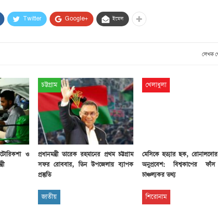
সাবেক প্রধানমন্ত্রী খালেদা
জিয়ার মৃত্যুতে ৩ দিনের রাষ্ট্রীয়
Twitter
Google+
ইমেল
শোক, প্রজ্ঞাপন জারি
টি
ার
আর্কাইভ থেকে
লেখক 
দেশনেত্রী বেগম খালেদা জিয়া
আর নেই
চট্টগ্রাম
খেলাধুলা
, ২
আর্কাইভ থেকে
ঐতিহাসিক পাগলা
মসজিদ:দানবাক্সে মিলল রেকর্ড
৬ কোটি ৩২ লাখ টাকা
অটোরিকশা ও
প্রধানমন্ত্রী তারেক রহমানের প্রথম চট্টগ্রাম
মেসিকে হত্যার ছক, রোনালদোর
আর্কাইভ থেকে
রী
সফর রোববার, তিন উপজেলায় ব্যাপক
অনুপ্রবেশ: বিশ্বকাপের ফাঁ
৫ বছর পর পর নির্বাচনি
প্রস্তুতি
চাঞ্চল্যকর তথ্য
সহিংসতার অভিঘাতে পর্যটন
খাত
জাতীয়
শিরোনাম