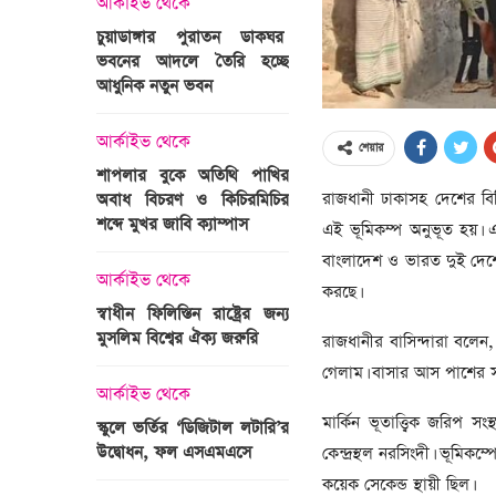
আর্কাইভ থেকে
অপরাধ
চুয়াডাঙ্গার পুরাতন ডাকঘর
ভবনের আদলে তৈরি হচ্ছে
গুলশান হলি আর্টিজান হাম
 তারাবির
আধুনিক নতুন ভবন
মামলা : হাইকোর্টের রায় আ
দ্যুৎ রাখার
ত্রী তারেক
আর্কাইভ থেকে
আন্তর্জাতিক
শেয়ার
শাপলার বুকে অতিথি পাখির
অজ্ঞাত বন্দুকধারীর গুলি
রাজধানী ঢাকাসহ দেশের বিভ
অবাধ বিচরণ ও কিচিরমিচির
মাওলানা তারেক জামিল
শব্দে মুখর জাবি ক্যাম্পাস
ছেলের মৃত্যু
এই ভূমিকম্প অনুভূত হয়। এ
ন্ত্রী হলেন
বাংলাদেশ ও ভারত দুই দেশে
আর্কাইভ থেকে
আন্তর্জাতিক
করছে।
স্বাধীন ফিলিস্তিন রাষ্ট্রের জন্য
বিশ্বকাপ ইাতহাসে সাকিব
মুসলিম বিশ্বের ঐক্য জরুরি
আরেকটি রেকর্ড
রাজধানীর বাসিন্দারা বলে
সদস্যের হতে
গেলাম। বাসার আস পাশের সবা
 প্রতিমন্ত্রী
আর্কাইভ থেকে
আর্কাইভ থেকে
মার্কিন ভূতাত্ত্বিক জরিপ 
স্কুলে ভর্তির ‘ডিজিটাল লটারি’র
টানেল উদ্বোধন : প্রধানমন্ত্
উদ্বোধন, ফল এসএমএসে
জনসভায় যোগ দিচ্ছেন দল
কেন্দ্রস্থল নরসিংদী। ভূমি
নেতাকর্মীরা
কয়েক সেকেন্ড স্থায়ী ছিল।