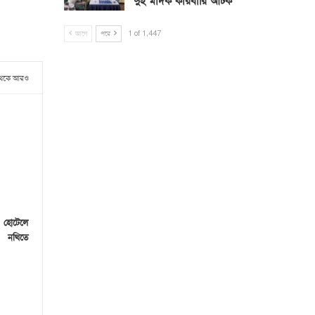
দুই মাদক কারবারি আটক
আগে
পরে
1 of 1,447
থেকে আরও
 হোটেলে
স নথিতে