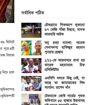
সর্বাধিক পঠিত
চৌদ্দগ্রামে পিকআপে লুকানো
৬৭ কেজি গাঁজা উদ্ধার, মাদক
কারবারি আটক
 ৩৯ মিনিটে
তনু হত্যা মামলা: সাবেক
সেনাসদস্য হাফিজুর রহমান
র দূরে।এটি
পুনরায় গ্রেপ্তার
তঙ্ক বিরাজ
১/১১-তে আয়নাঘরে রাখা হয়
তারেক রহমানকে: চিফ
প্রসিকিউটর
ে নিচে চলে
এনসিপি বলতে কিছু নেই, যা
আছে তা জামায়াতের শিশু
সংগঠন: রাশেদ খাঁন
ভূমিকম্পের
টেকনাফে কোস্ট গার্ডের পৃথক
 ভূমিকম্পটি
অভিযানে ৫৫ হাজার ইয়াবাসহ