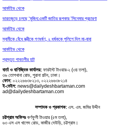
আর্কাইভ থেকে
ভারতজুড়ে চলছে ‘মুজিব:একটি জাতির রূপকার ’সিনেমার প্রচারণা
আর্কাইভ থেকে
স্বামীকে বেঁধে স্ত্রীকে গণধর্ষণ, ২ ধর্ষককে পুলিশে দিল মা-বাবা
আর্কাইভ থেকে
প্রস্তুত গাবতলীর হাট
বার্তা ও বাণিজ্যিক কার্যালয়:
ফারইস্ট টাওয়ার-২ (৩য় তলা),
৩৬ তোপখানা রোড, পুরানা পল্টন, ঢাকা।
ফোন:
০২২২৬৬৩৮২১৩, ০২২২৬৬৩৮২১৪
ই-মেইল:
news@dailydeshbartaman.com
ad@dailydeshbartaman.com
সম্পাদক ও প্রকাশক:
এস. এম. জমির উদ্দীন
চট্টগ্রাম অফিসঃ
কর্ণফুলী টাওয়ার (৫ম তলা),
৬৩ এস এস খালেদ রোড, কাজীর দেউড়ি, চট্টগ্রাম।