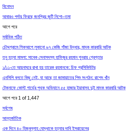
বিনোদন
আবারও পর্দায় ফিরছে জনপ্রিয় জুটি নিশো–তমা
আগে
পরে
সর্বাধিক পঠিত
চৌদ্দগ্রামে পিকআপে লুকানো ৬৭ কেজি গাঁজা উদ্ধার, মাদক কারবারি আটক
তনু হত্যা মামলা: সাবেক সেনাসদস্য হাফিজুর রহমান পুনরায় গ্রেপ্তার
১/১১-তে আয়নাঘরে রাখা হয় তারেক রহমানকে: চিফ প্রসিকিউটর
এনসিপি বলতে কিছু নেই, যা আছে তা জামায়াতের শিশু সংগঠন: রাশেদ খাঁন
টেকনাফে কোস্ট গার্ডের পৃথক অভিযানে ৫৫ হাজার ইয়াবাসহ দুই মাদক কারবারি আটক
আগে
পরে
1 of 1,447
সর্বশেষ
আন্তর্জাতিক
এক দিনে ৪০ হিজবুল্লাহ যোদ্ধাকে হত্যার দাবি ইসরায়েলের