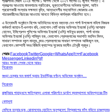
প্রকল্পটির মেয়াদ ২০২৪ সালের ১ আগস্ট থেকে ২০২৭ সালের ৩১ জুলাই পর্যন্ত। এ
প্রকল্পের আওতায় মানবপাচার প্রতিরোধ, ভুক্তভোগীদের অধিকার সুরক্ষা, আইন
প্রয়োগকারী সংস্থার সক্ষমতা বৃদ্ধি, আন্তঃদেশীয় সহযোগিতা জোরদার এবং
পাচারকারীদের বিচারের আওতায় আনতে বিভিন্ন কার্যক্রম পরিচালিত হবে।
এ উদ্বোধনী অনুষ্ঠানে বিশেষ অতিথিদের মধ্যে বক্তব্য দেন শার্শা উপজেলা মহিলা বিষয়ক
কর্মকর্তা জাহান-ই-গুলশান ববি, বেনাপোল পোর্ট থানার অফিসার ইনচার্জ (ওসি) আশরাফ
হোসেন, ইমিগ্রেশন পুলিশের অফিসার ইনচার্জ (ওসি) সাইফুর রহমান, শার্শা থানার
অফিসার ইনচার্জ (ওসি) শামিমুল হক, বেনাপোল প্রেসক্লাবের সভাপতি মহসিন মিলন,
সাধারণ সম্পাদক বকুল মাহবুব, বন্দর প্রেসক্লাবের সাধারণ সম্পাদক আজিজুল হক,
বেনাপোল কোম্পানী সদর বিজিবি ক্যাম্পের সুবেদার মহসীন চৌধূরী প্রমুখ।
শেয়ার
Facebook
Twitter
Google+
WhatsApp
ইমেল
Facebook
Messenger
Linkedin
প্রিন্ট
আরও সংবাদ
লেখক থেকে আরও
শিরোনাম
বগুড়া চেম্বার অব কমার্স অ্যান্ড ইন্ডাস্ট্রির বর্ণাঢ্য অভিষেক অনুষ্ঠান…
শিরোনাম
রাঙ্গুনিয়ায় পাহাড়ধসে ক্ষতিগ্রস্ত এলাকা পরিদর্শনে দুর্যোগ ব্যবস্থাপনা অধিদপ্তরের টিম
খেলাধুলা
মেসিকে হত্যার ছক, রোনালদোর হোটেলে অনুপ্রবেশ: বিশ্বকাপের ফাঁস নথিতে চাঞ্চল্যকর