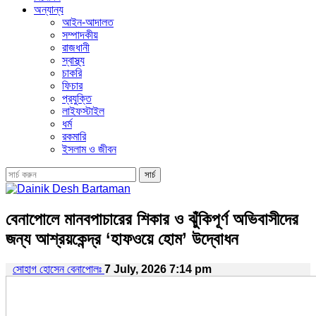
অন্যান্য
আইন-আদালত
সম্পাদকীয়
রাজধানী
স্বাস্থ্য
চাকরি
ফিচার
প্রযুক্তি
লাইফস্টাইল
ধর্ম
রকমারি
ইসলাম ও জীবন
বেনাপোলে মানবপাচারের শিকার ও ঝুঁকিপূর্ণ অভিবাসীদের
জন্য আশ্রয়কেন্দ্র ‘হাফওয়ে হোম’ উদ্বোধন
সোহাগ হোসেন বেনাপোলঃ
7 July, 2026 7:14 pm