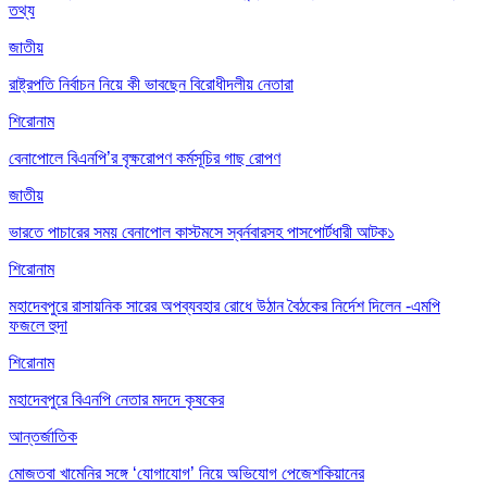
তথ্য
জাতীয়
রাষ্ট্রপতি নির্বাচন নিয়ে কী ভাবছেন বিরোধীদলীয় নেতারা
শিরোনাম
বেনাপোলে বিএনপি’র বৃক্ষরোপণ কর্মসূচির গাছ রোপণ
জাতীয়
ভারতে পাচারের সময় বেনাপোল কাস্টমসে স্বর্নবারসহ পাসপোর্টধারী আটক১
শিরোনাম
মহাদেবপুরে রাসায়নিক সারের অপব্যবহার রোধে উঠান বৈঠকের নির্দেশ দিলেন -এমপি
ফজলে হুদা
শিরোনাম
মহাদেবপুরে বিএনপি নেতার মদদে কৃষকের
আন্তর্জাতিক
মোজতবা খামেনির সঙ্গে ‘যোগাযোগ’ নিয়ে অভিযোগ পেজেশকিয়ানের