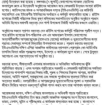
হোম) উদ্বোধন করা হয়েছে। মঙ্গলবার (৭ জুলাই) বেনাপোলের সানরুফ হোটেলের
কনফারেন্স রুমে এ উদ্বোধনী অনুষ্ঠানের আয়োজন করে বেসরকারি উন্নয়ন সংস্থা রাইটস
যশোর। জাতিসংঘের মাদক ও অপরাধবিষয়ক দপ্তর (ইউএনওডিসি) এর কারিগরি
সহযোগিতা এবং ইউরোপীয় ইউনিয়নের অর্থায়নে এ কর্মসূচি বাস্তবায়িত হচ্ছে। রাইটস
যশোরের নির্বাহী পরিচালক বিনয় কৃষ্ণ মল্লিকের সভাপতিত্বে অনুষ্ঠিত অনুষ্ঠানে প্রধান
অতিথি হিসেবে সমাপনী বক্তব্য দেন শার্শা উপজেলা নির্বাহী অফিসার ফজলে ওয়াহিদ।
অনুষ্ঠানের শুরুতে স্বাগত বক্তব্য দেন রাইটস যশোরের কর্মসূচি পরিচালক প্রদীপ দত্ত।
পরে রাইটস যশোরের উপ-পরিচালক এস এম আজহারুল ইসলাম বেনাপোলের
অন্তর্বর্তীকালীন আশ্রয়কেন্দ্রের (হাফওয়ে হোমের) কার্যক্রম ও ভুক্তভোগীদের জন্য
প্রদেয় সেবাসমূহ সম্পর্কে বিস্তারিত উপস্থাপনা করেন। প্রধান বক্তার বক্তব্যে
ইউএনওডিসির দক্ষিণ এশিয়া আঞ্চলিক কার্যালয়ের ন্যাশনাল প্রোগ্রাম কো-অর্ডিনেটর
তাসনিম বিনতা করিম প্রকল্পের লক্ষ্য, উদ্দেশ্য ও কার্যক্রম তুলে ধরেন। শেষে উন্মুক্ত
আলোচনা এবং প্রশ্নোত্তর পর্ব অনুষ্ঠিত হয়।
বক্তারা বলেন, সীমান্তবর্তী এলাকায় মানবপাচার ও অনিয়মিত অভিবাসনের ঝুঁকি
প্রতিনিয়ত বাড়ছে। এসব অপরাধ প্রতিরোধে সরকারি ও বেসরকারি প্রতিষ্ঠানের সমন্বিত
উদ্যোগের পাশাপাশি পাচারের শিকার নারী, পুরুষ ও শিশুদের নিরাপদ আশ্রয়, মানসিক
সহায়তা, আইনি পরামর্শ, স্বাস্থ্যসেবা এবং সমাজে পুনর্বাসনের ব্যবস্থা নিশ্চিত করা
অত্যন্ত জরুরি। নবপ্রতিষ্ঠিত এ আশ্রয়কেন্দ্র ভুক্তভোগীদের সুরক্ষা ও স্বাভাবিক
জীবনে ফিরিয়ে আনতে গুরুত্বপূর্ণ ভূমিকা পালন করবে বলে তারা আশাবাদ ব্যক্ত করেন।
আয়োজকরা জানান, দক্ষিণ এশিয়ায় মানবপাচার ও অভিবাসী পাচার প্রতিরোধে
ইউএনওডিসি পরিচালিত তিন বছর মেয়াদি আঞ্চলিক প্রকল্পের অংশ হিসেবে বাংলাদেশ,
ভারত, নেপাল, ভুটান ও শ্রীলঙ্কায় এ কার্যক্রম বাস্তবায়ন করা হচ্ছে। বাংলাদেশে