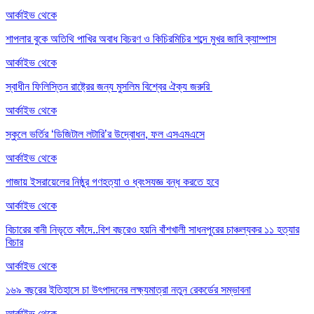
আর্কাইভ থেকে
শাপলার বুকে অতিথি পাখির অবাধ বিচরণ ও কিচিরমিচির শব্দে মুখর জাবি ক্যাম্পাস
আর্কাইভ থেকে
স্বাধীন ফিলিস্তিন রাষ্ট্রের জন্য মুসলিম বিশ্বের ঐক্য জরুরি
আর্কাইভ থেকে
স্কুলে ভর্তির ‘ডিজিটাল লটারি’র উদ্বোধন, ফল এসএমএসে
আর্কাইভ থেকে
গাজায় ইসরায়েলের নিষ্ঠুর গণহত্যা ও ধ্বংসযজ্ঞ বন্ধ করতে হবে
আর্কাইভ থেকে
বিচারের বানী নিভৃতে কাঁদে..বিশ বছরেও হয়নি বাঁশখালী সাধনপুরের চাঞ্চল্যকর ১১ হত্যার
বিচার
আর্কাইভ থেকে
১৬৯ বছরের ইতিহাসে চা উৎপাদনের লক্ষ্যমাত্রা নতুন রেকর্ডের সম্ভাবনা
আর্কাইভ থেকে