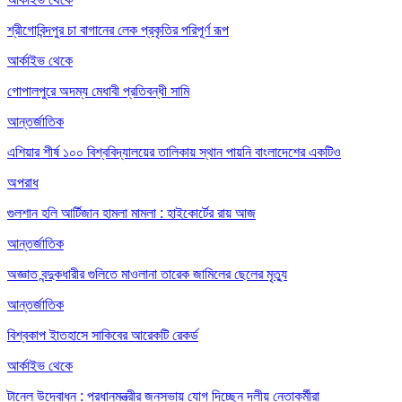
শ্রীগোবিন্দপুর চা বাগানের লেক প্রকৃতির পরিপূর্ণ রূপ
আর্কাইভ থেকে
গোপালপুরে অদম্য মেধাবী প্রতিবন্ধী সামি
আন্তর্জাতিক
এশিয়ার শীর্ষ ১০০ বিশ্ববিদ্যালয়ের তালিকায় স্থান পায়নি বাংলাদেশের একটিও
অপরাধ
গুলশান হলি আর্টিজান হামলা মামলা : হাইকোর্টের রায় আজ
আন্তর্জাতিক
অজ্ঞাত বন্দুকধারীর গুলিতে মাওলানা তারেক জামিলের ছেলের মৃত্যু
আন্তর্জাতিক
বিশ্বকাপ ইাতহাসে সাকিবের আরেকটি রেকর্ড
আর্কাইভ থেকে
টানেল উদ্বোধন : প্রধানমন্ত্রীর জনসভায় যোগ দিচ্ছেন দলীয় নেতাকর্মীরা