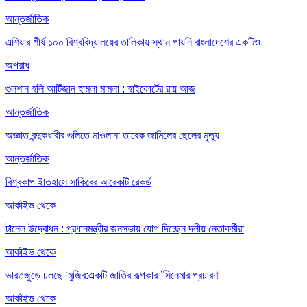
আন্তর্জাতিক
এশিয়ার শীর্ষ ১০০ বিশ্ববিদ্যালয়ের তালিকায় স্থান পায়নি বাংলাদেশের একটিও
অপরাধ
গুলশান হলি আর্টিজান হামলা মামলা : হাইকোর্টের রায় আজ
আন্তর্জাতিক
অজ্ঞাত বন্দুকধারীর গুলিতে মাওলানা তারেক জামিলের ছেলের মৃত্যু
আন্তর্জাতিক
বিশ্বকাপ ইাতহাসে সাকিবের আরেকটি রেকর্ড
আর্কাইভ থেকে
টানেল উদ্বোধন : প্রধানমন্ত্রীর জনসভায় যোগ দিচ্ছেন দলীয় নেতাকর্মীরা
আর্কাইভ থেকে
ভারতজুড়ে চলছে ‘মুজিব:একটি জাতির রূপকার ’সিনেমার প্রচারণা
আর্কাইভ থেকে