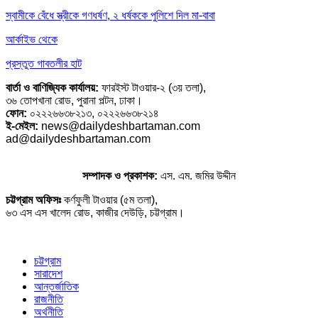
স্বামীকে বেঁধে স্ত্রীকে গণধর্ষণ, ২ ধর্ষককে পুলিশে দিল মা-বাবা
আর্কাইভ থেকে
প্রস্তুত গাবতলীর হাট
বার্তা ও বাণিজ্যিক কার্যালয়:
ফারইস্ট টাওয়ার-২ (৩য় তলা),
৩৬ তোপখানা রোড, পুরানা পল্টন, ঢাকা।
ফোন:
০২২২৬৬৩৮২১৩, ০২২২৬৬৩৮২১৪
ই-মেইল:
news@dailydeshbartaman.com
ad@dailydeshbartaman.com
সম্পাদক ও প্রকাশক:
এস. এম. জমির উদ্দীন
চট্টগ্রাম অফিসঃ
কর্ণফুলী টাওয়ার (৫ম তলা),
৬৩ এস এস খালেদ রোড, কাজীর দেউড়ি, চট্টগ্রাম।
চট্টগ্রাম
সারাদেশ
আন্তর্জাতিক
রাজনীতি
অর্থনীতি