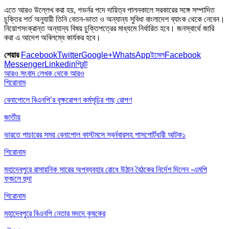
এতে আরও উল্লেখ করা হয়, গভর্নর পদে দায়িত্ব পালনকালে সরকারের সঙ্গে সম্পাদিত
চুক্তির শর্ত অনুযায়ী তিনি বেতন-ভাতা ও অন্যান্য সুবিধা বাংলাদেশ ব্যাংক থেকে নেবেন।
নিয়োগসংক্রান্ত অন্যান্য বিষয় চুক্তিপত্রের মাধ্যমে নির্ধারিত হবে। জনস্বার্থে জারি
করা এ আদেশ অবিলম্বে কার্যকর হবে।
শেয়ার
Facebook
Twitter
Google+
WhatsApp
ইমেল
Facebook
Messenger
Linkedin
প্রিন্ট
আরও সংবাদ
লেখক থেকে আরও
শিরোনাম
বেনাপোলে বিএনপি’র বৃক্ষরোপণ কর্মসূচির গাছ রোপণ
জাতীয়
ভারতে পাচারের সময় বেনাপোল কাস্টমসে স্বর্নবারসহ পাসপোর্টধারী আটক১
শিরোনাম
মহাদেবপুরে রাসায়নিক সারের অপব্যবহার রোধে উঠান বৈঠকের নির্দেশ দিলেন -এমপি
ফজলে হুদা
শিরোনাম
মহাদেবপুরে বিএনপি নেতার মদদে কৃষকের