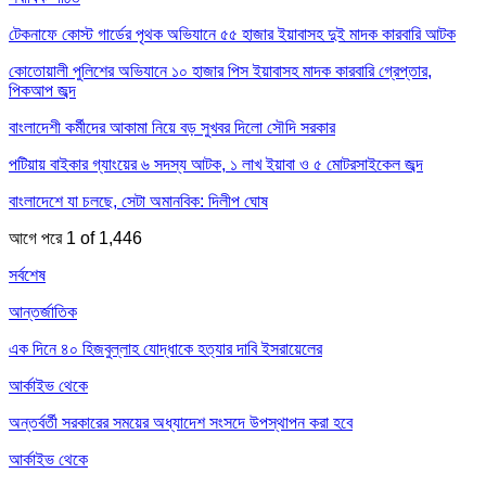
টেকনাফে কোস্ট গার্ডের পৃথক অভিযানে ৫৫ হাজার ইয়াবাসহ দুই মাদক কারবারি আটক
কোতোয়ালী পুলিশের অভিযানে ১০ হাজার পিস ইয়াবাসহ মাদক কারবারি গ্রেপ্তার,
পিকআপ জব্দ
বাংলাদেশী কর্মীদের আকামা নিয়ে বড় সুখবর দিলো সৌদি সরকার
পটিয়ায় বাইকার গ্যাংয়ের ৬ সদস্য আটক, ১ লাখ ইয়াবা ও ৫ মোটরসাইকেল জব্দ
বাংলাদেশে যা চলছে, সেটা অমানবিক: দিলীপ ঘোষ
আগে
পরে
1 of 1,446
সর্বশেষ
আন্তর্জাতিক
এক দিনে ৪০ হিজবুল্লাহ যোদ্ধাকে হত্যার দাবি ইসরায়েলের
আর্কাইভ থেকে
অন্তর্বর্তী সরকারের সময়ের অধ্যাদেশ সংসদে উপস্থাপন করা হবে
আর্কাইভ থেকে