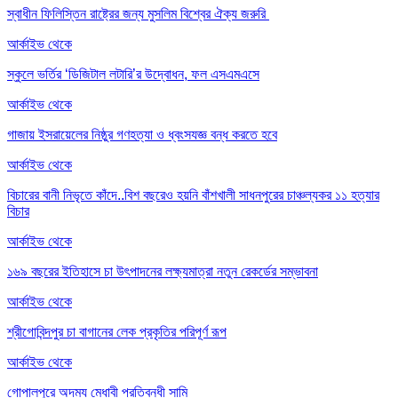
স্বাধীন ফিলিস্তিন রাষ্ট্রের জন্য মুসলিম বিশ্বের ঐক্য জরুরি
আর্কাইভ থেকে
স্কুলে ভর্তির ‘ডিজিটাল লটারি’র উদ্বোধন, ফল এসএমএসে
আর্কাইভ থেকে
গাজায় ইসরায়েলের নিষ্ঠুর গণহত্যা ও ধ্বংসযজ্ঞ বন্ধ করতে হবে
আর্কাইভ থেকে
বিচারের বানী নিভৃতে কাঁদে..বিশ বছরেও হয়নি বাঁশখালী সাধনপুরের চাঞ্চল্যকর ১১ হত্যার
বিচার
আর্কাইভ থেকে
১৬৯ বছরের ইতিহাসে চা উৎপাদনের লক্ষ্যমাত্রা নতুন রেকর্ডের সম্ভাবনা
আর্কাইভ থেকে
শ্রীগোবিন্দপুর চা বাগানের লেক প্রকৃতির পরিপূর্ণ রূপ
আর্কাইভ থেকে
গোপালপুরে অদম্য মেধাবী প্রতিবন্ধী সামি