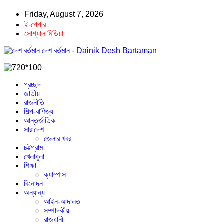
Friday, August 7, 2026
ই-পেপার
সোশ্যাল মিডিয়া
দেশ বর্তমান - Dainik Desh Bartaman
প্রচ্ছদ
জাতীয়
রাজনীতি
শিল্প-বাণিজ্য
আন্তর্জাতিক
সারাদেশ
জেলার খবর
চট্টগ্রাম
খেলাধুলা
শিক্ষা
ক্যাম্পাস
বিনোদন
অন্যান্য
আইন-আদালত
সম্পাদকীয়
রাজধানী