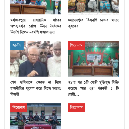
মহাদেবপুরে রাসায়নিক সারের
মহাদেবপুরে বিএনপি নেতার মদদে
অপব্যবহার রোধে উঠান বৈঠকের
কৃষকের
নির্দেশ দিলেন -এমপি ফজলে হুদা
জাতীয়
শিরোনাম
শেখ হাসিনাকে ফেরত না দিয়ে
৭১’র পর ১টি গোষ্ঠী মুক্তিযুদ্ধ বিক্রি
রাজনীতির সুযোগ করে দিচ্ছে ভারত:
করেছে আর ২৪’ পরবর্তী ১ টি
রিজভী
গোষ্ঠী…
শিরোনাম
শিরোনাম