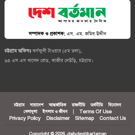
সম্পাদক ও প্রকাশক:
এস. এম. জমির উদ্দীন
চট্টগ্রাম অফিসঃ
কর্ণফুলী টাওয়ার (৫ম তলা),
৬৩ এস এস খালেদ রোড, কাজীর দেউড়ি, চট্টগ্রাম।
চট্টগ্রাম
সারাদেশ
আন্তর্জাতিক
রাজনীতি
অর্থনীতি
বিনোদন
খেলাধুলা
ইসলাম ও জীবন
|
Terms Of Use
Privacy Policy
Disclaimer
Sitemap
Contact Us
Copyright © 2026. dailydeshbartaman