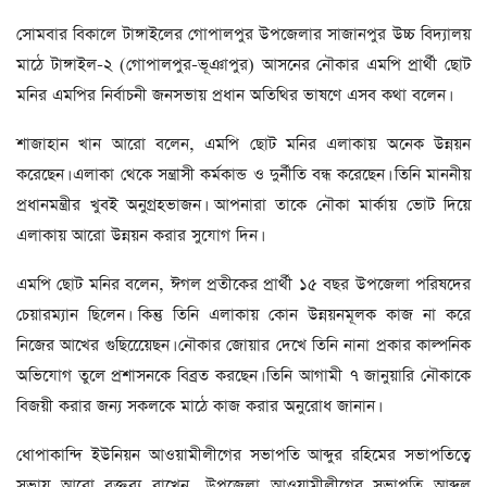
সোমবার বিকালে টাঙ্গাইলের গোপালপুর উপজেলার সাজানপুর উচ্চ বিদ্যালয়
মাঠে টাঙ্গাইল-২ (গোপালপুর-ভূঞাপুর) আসনের নৌকার এমপি প্রার্থী ছোট
মনির এমপির নির্বাচনী জনসভায় প্রধান অতিথির ভাষণে এসব কথা বলেন।
শাজাহান খান আরো বলেন, এমপি ছোট মনির এলাকায় অনেক উন্নয়ন
করেছেন। এলাকা থেকে সন্ত্রাসী কর্মকান্ড ও দুর্নীতি বন্ধ করেছেন। তিনি মাননীয়
প্রধানমন্ত্রীর খুবই অনুগ্রহভাজন। আপনারা তাকে নৌকা মার্কায় ভোট দিয়ে
এলাকায় আরো উন্নয়ন করার সুযোগ দিন।
এমপি ছোট মনির বলেন, ঈগল প্রতীকের প্রার্থী ১৫ বছর উপজেলা পরিষদের
চেয়ারম্যান ছিলেন। কিন্তু তিনি এলাকায় কোন উন্নয়নমূলক কাজ না করে
নিজের আখের গুছিয়েেেছন। নৌকার জোয়ার দেখে তিনি নানা প্রকার কাল্পনিক
অভিযোগ তুলে প্রশাসনকে বিব্রত করছেন। তিনি আগামী ৭ জানুয়ারি নৌকাকে
বিজয়ী করার জন্য সকলকে মাঠে কাজ করার অনুরোধ জানান।
ধোপাকান্দি ইউনিয়ন আওয়ামীলীগের সভাপতি আব্দুর রহিমের সভাপতিত্বে
সভায় আরো বক্তব্য রাখেন, উপজেলা আওয়ামীলীগের সভাপতি আব্দুল