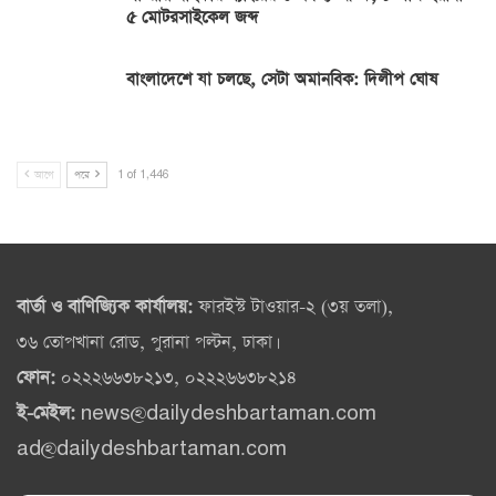
৫ মোটরসাইকেল জব্দ
বাংলাদেশে যা চলছে, সেটা অমানবিক: দিলীপ ঘোষ
আগে
পরে
1 of 1,446
বার্তা ও বাণিজ্যিক কার্যালয়:
ফারইস্ট টাওয়ার-২ (৩য় তলা),
৩৬ তোপখানা রোড, পুরানা পল্টন, ঢাকা।
ফোন:
০২২২৬৬৩৮২১৩, ০২২২৬৬৩৮২১৪
ই-মেইল:
news@dailydeshbartaman.com
ad@dailydeshbartaman.com