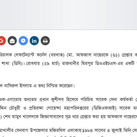
আর্কাইভ থেকে
লা
জ
সেহরি, ইফতার ও তারাবির
সময় নিরবচ্ছিন্ন বিদ্যুৎ রাখার
নির্দেশ: প্রধানমন্ত্রী তারেক
রহমান
তে
লক লেফটেন্যান্ট কর্নেল (বরখাস্ত) মো. আফজাল নাছেরকে (৬১) গ্রেপ্তার 
ের
আর্কাইভ থেকে
া শাখা (ডিবি)। রোববার (২৯ মার্চ) রাজধানীর মিরপুর ডিওএইচএস-এর একটি 
দেশের ১১তম প্রধানমন্ত্রী হলেন
তারেক রহমান
্মদ নাসিরুল ইসলাম এ তথ্য নিশ্চিত করেছেন।
ের
আর্কাইভ থেকে
এক-এগারোর অন্যতম প্রধান কুশীলব হিসেবে পরিচিত সাবেক সেনা কর্মকর্তা লে
নতুন মন্ত্রিসভা ৫০ সদস্যের হতে
পারে, ২৫ পূর্ণমন্ত্রী, প্রতিমন্ত্রী
দিন চৌধুরী ও প্রতিরক্ষা গোয়েন্দা মহাপরিদপ্তরের (ডিজিএফআই) সাবেক ম
২৪
) শেখ মামুন খালেদকে জিজ্ঞাসাবাদের সূত্র ধরে গ্রেপ্তার করা হয় আফজাল নাছেরক
রীর
ীয়
আর্কাইভ থেকে
াখালীর সেনবাগ উপজেলার মজিরখিল এলাকায়।১৯৮৪ সালের ৪ জুলাই তিনি সেন