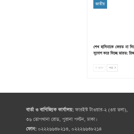
জাতীয়
শেখ হাসিনাকে ফেরত না দি
সুযোগ করে দিচ্ছে ভারত: রি
আগে
পরে
বার্তা ও বাণিজ্যিক কার্যালয়:
ফারইস্ট টাওয়ার-২ (৩য় তলা),
৩৬ তোপখানা রোড, পুরানা পল্টন, ঢাকা।
ফোন:
০২২২৬৬৩৮২১৩, ০২২২৬৬৩৮২১৪