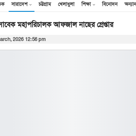
তিক
সারাদেশ
চট্টগ্রাম
খেলাধুলা
শিক্ষা
বিনোদন
অন্যান
বেক মহাপরিচালক আফজাল নাছের গ্রেপ্তার
arch, 2026 12:56 pm
আন্তর্জাতিক
েক
এক দিনে ৪০ হিজবুল্লাহ
যোদ্ধাকে হত্যার দাবি
ইসরায়েলের
আর্কাইভ থেকে
বী
অন্তর্বর্তী সরকারের সময়ের
অধ্যাদেশ সংসদে উপস্থাপন
করা হবে
০০
আর্কাইভ থেকে
ান
প্রধানমন্ত্রীর সঙ্গে সৌদি
রাষ্ট্রদূতের সাক্ষাৎ