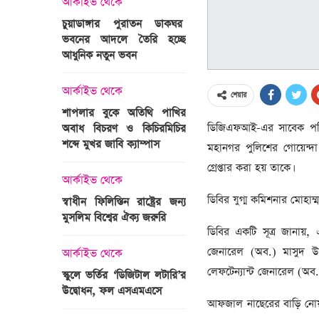
আর্কাইভ থেকে
অপরাধ
চুয়াডাঙ্গার পুরাতন ডাকঘর
ভবনের আদলে তৈরি হচ্ছে
গুলশান হলি আর্টিজান হাম
 তারাবির
আধুনিক নতুন ভবন
মামলা : হাইকোর্টের রায় আ
দ্যুৎ রাখার
ত্রী তারেক
আর্কাইভ থেকে
আন্তর্জাতিক
শেয়ার
শাপলার বুকে অতিথি পাখির
অজ্ঞাত বন্দুকধারীর গুলি
ডিজিএফআই-এর সাবেক পরিচা
অবাধ বিচরণ ও কিচিরমিচির
মাওলানা তারেক জামিল
শব্দে মুখর জাবি ক্যাম্পাস
ছেলের মৃত্যু
মহানগর পুলিশের গোয়েন্দ
ন্ত্রী হলেন
গ্রেপ্তার করা হয় তাকে।
আর্কাইভ থেকে
আন্তর্জাতিক
ডিবির যুগ্ম কমিশনার মোহাম
স্বাধীন ফিলিস্তিন রাষ্ট্রের জন্য
বিশ্বকাপ ইাতহাসে সাকিব
মুসলিম বিশ্বের ঐক্য জরুরি
আরেকটি রেকর্ড
ডিবির একটি সূত্র জানায়, 
সদস্যের হতে
 প্রতিমন্ত্রী
জেনারেল (অব.) মাসুদ উদ্
আর্কাইভ থেকে
আর্কাইভ থেকে
লেফটেন্যান্ট জেনারেল (অব.
স্কুলে ভর্তির ‘ডিজিটাল লটারি’র
টানেল উদ্বোধন : প্রধানমন্ত্
উদ্বোধন, ফল এসএমএসে
জনসভায় যোগ দিচ্ছেন দল
আফজাল নাছেরের বাড়ি নোয়
নেতাকর্মীরা