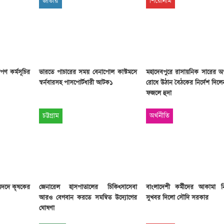
জাতীয়
শিরোনাম
পণ কর্মসূচির
ভারতে পাচারের সময় বেনাপোল কাস্টমসে
মহাদেবপুরে রাসায়নিক সারের অ
স্বর্নবারসহ পাসপোর্টধারী আটক১
রোধে উঠান বৈঠকের নির্দেশ দিল
ফজলে হুদা
চট্টগ্রাম
অর্থনীতি
মদদে কৃষকের
জেনারেল হাসপাতালের চিকিৎসাসেবা
বাংলাদেশী কর্মীদের আকামা 
আরও বেগবান করতে সমন্বিত উদ্যোগের
সুখবর দিলো সৌদি সরকার
ঘোষণা