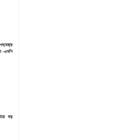
পব্যবহার
েন -এমপি
নিয়ে বড়