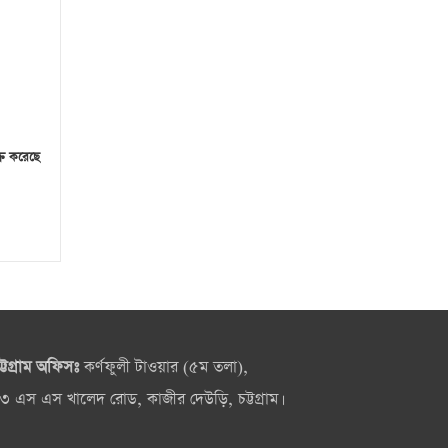
্রি করেছে
ট্টগ্রাম অফিসঃ
কর্ণফুলী টাওয়ার (৫ম তলা),
৩ এস এস খালেদ রোড, কাজীর দেউড়ি, চট্টগ্রাম।