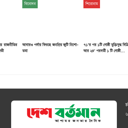
বিনোদন
শিরোনাম
য়ে রাজনীতির
আবারও পর্দায় ফিরছে জনপ্রিয় জুটি নিশো–
৭১’র পর ১টি গোষ্ঠী মুক্তিযুদ্ধ বিক
জভী
তমা
আর ২৪’ পরবর্তী ১ টি গোষ্ঠী…
চ
৬