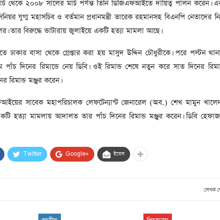
সাবেক প্রধানমন্ত্রী খালেদা
্চ থেকে ২০০৮ সালের মার্চ পর্যন্ত তিনি ডিজিএফআইতে দায়িত্ব পালন করেন।
জিয়ার মৃত্যুতে ৩ দিনের রাষ্ট্রীয়
িয়র যুগ্ম মহাসচিব ও বর্তমান প্রধানমন্ত্রী তারেক রহমানসহ বিএনপি নেতাদের নির
শোক, প্রজ্ঞাপন জারি
তার বিরুদ্ধে ভাটারায় জুলাইয়ে একটি হত্যা মামলা আছে।
টি
ার
আর্কাইভ থেকে
ঢাকার বাসা থেকে গ্রেপ্তার করা হয় মাসুদ উদ্দিন চৌধুরীকে। পরে পল্টন থা
দেশনেত্রী বেগম খালেদা জিয়া
 পাঁচ দিনের রিমান্ডে নেয় ডিবি। ওই রিমান্ড শেষে নতুন করে সাত দিনের রিম
আর নেই
রিমান্ড মঞ্জুর করেন।
, ২
আর্কাইভ থেকে
য়ের সাবেক মহাপরিচালক লেফটেন্যান্ট জেনারেল (অব.) শেখ মামুন খালেদকে 
ঐতিহাসিক পাগলা
একটি হত্যা মামলায় আদালত তার পাঁচ দিনের রিমান্ড মঞ্জুর করেন। ডিবি হেফ
মসজিদ:দানবাক্সে মিলল রেকর্ড
৬ কোটি ৩২ লাখ টাকা
Twitter
Google+
ইমেল
আর্কাইভ থেকে
৫ বছর পর পর নির্বাচনি
সহিংসতার অভিঘাতে পর্যটন
লেখক 
খাত