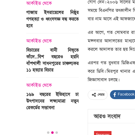
্রী খালেদা
যোগ দেন। ২০০৬ সালের মার
আর্কাইভ থেকে
ের রাষ্ট্রীয়
আর্কাইভ থেকে
সময়ে বিএনপির তৎকালীন সিন
গাজায় ইসরায়েলের নিষ্ঠুর
ি
বার নাম আসে এই আফজালের। 
গণহত্যা ও ধ্বংসযজ্ঞ বন্ধ করতে
ভারতজুড়ে চলছে ‘মুজিব:এক
হবে
জাতির রূপকার ’সিনেম
প্রচারণা
এর আগে, গত সোমবার রাতে 
ালেদা জিয়া
মঙ্গলবার আদালতের মাধ্যমে
আর্কাইভ থেকে
আর্কাইভ থেকে
করলে আদালত তার ছয় দিনের 
বিচারের বানী নিভৃতে
কাঁদে..বিশ বছরেও হয়নি
স্বামীকে বেঁধে স্ত্রীকে গণধর্ষণ
এরপর গত বুধবার ডিজিএফআই
বাঁশখালী সাধনপুরের চাঞ্চল্যকর
ধর্ষককে পুলিশে দিল মা-বাবা
পাগলা
১১ হত্যার বিচার
করে ডিবি। মিরপুর থানার 
িলল রেকর্ড
আর্কাইভ থেকে
জিজ্ঞাসাবাদ চলছে।
কা
আর্কাইভ থেকে
প্রস্তুত গাবতলীর হাট
১৬৯ বছরের ইতিহাসে চা
Facebook
শেয়ার
উৎপাদনের লক্ষ্যমাত্রা নতুন
ির্বাচনি
রেকর্ডের সম্ভাবনা
তে পর্যটন
আরও সংবাদ