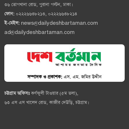
৩৬ তোপখানা রোড, পুরানা পল্টন, ঢাকা।
ফোন:
০২২২৬৬৩৮২১৩, ০২২২৬৬৩৮২১৪
ই-মেইল:
news@dailydeshbartaman.com
ad@dailydeshbartaman.com
সম্পাদক ও প্রকাশক:
এস. এম. জমির উদ্দীন
চট্টগ্রাম অফিসঃ
কর্ণফুলী টাওয়ার (৫ম তলা),
৬৩ এস এস খালেদ রোড, কাজীর দেউড়ি, চট্টগ্রাম।