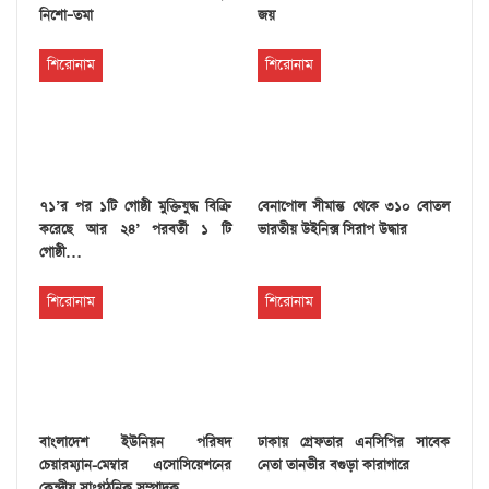
নিশো–তমা
জয়
শিরোনাম
শিরোনাম
৭১’র পর ১টি গোষ্ঠী মুক্তিযুদ্ধ বিক্রি
বেনাপোল সীমান্ত থেকে ৩১০ বোতল
করেছে আর ২৪’ পরবর্তী ১ টি
ভারতীয় উইনিক্স সিরাপ উদ্ধার
গোষ্ঠী…
শিরোনাম
শিরোনাম
বাংলাদেশ ইউনিয়ন পরিষদ
ঢাকায় গ্রেফতার এনসিপির সাবেক
চেয়ারম্যান-মেম্বার এসোসিয়েশনের
নেতা তানভীর বগুড়া কারাগারে
কেন্দ্রীয় সাংগঠনিক সম্পাদক…