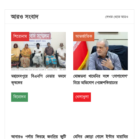
আরও সংবাদ
লেখক থেকে আরও
শিরোনাম
আন্তর্জাতিক
মহাদেবপুরে বিএনপি নেতার মদদে
মোজতবা খামেনির সঙ্গে ‘যোগাযোগ’
কৃষকের
নিয়ে অভিযোগ পেজেশকিয়ানের
বিনোদন
খেলাধুলা
আবারও পর্দায় ফিরছে জনপ্রিয় জুটি
মেসির জোড়া গোলে ইন্টার মায়ামির