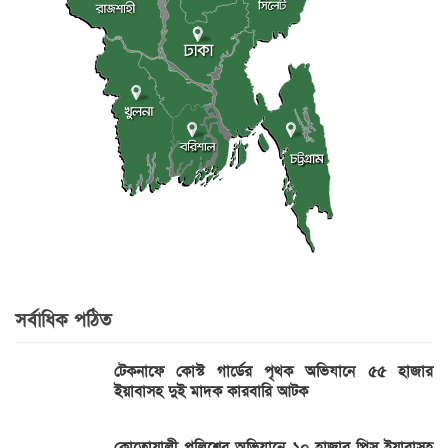
সর্বাধিক পঠিত
টেকনাফে কোস্ট গার্ডের পৃথক অভিযানে ৫৫ হাজার
ইয়াবাসহ দুই মাদক কারবারি আটক
কোতোয়ালী পুলিশের অভিযানে ১০ হাজার পিস ইয়াবাসহ