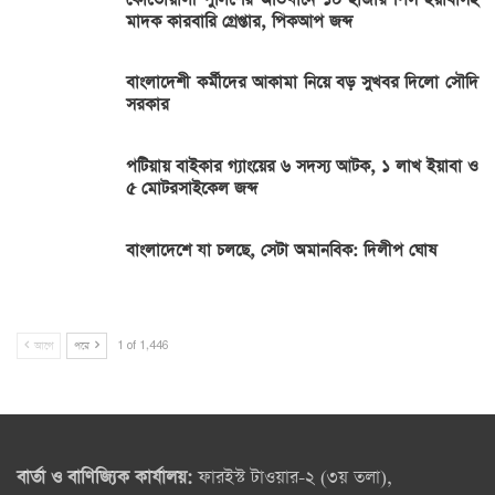
মাদক কারবারি গ্রেপ্তার, পিকআপ জব্দ
বাংলাদেশী কর্মীদের আকামা নিয়ে বড় সুখবর দিলো সৌদি
সরকার
পটিয়ায় বাইকার গ্যাংয়ের ৬ সদস্য আটক, ১ লাখ ইয়াবা ও
৫ মোটরসাইকেল জব্দ
বাংলাদেশে যা চলছে, সেটা অমানবিক: দিলীপ ঘোষ
আগে
পরে
1 of 1,446
বার্তা ও বাণিজ্যিক কার্যালয়:
ফারইস্ট টাওয়ার-২ (৩য় তলা),