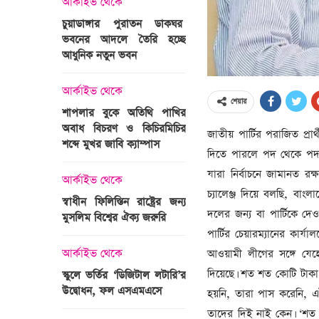
আর্কাইভ থেকে
অপরাধ
চুয়াডাঙ্গার পুরাতন ডাকঘর
ভবনের আদলে তৈরি হচ্ছে
গুলশান হলি আর্টিজান হাম
 তারাবির
আধুনিক নতুন ভবন
মামলা : হাইকোর্টের রায় আ
দ্যুৎ রাখার
ত্রী তারেক
আর্কাইভ থেকে
আন্তর্জাতিক
শেয়ার
শাপলার বুকে অতিথি পাখির
অজ্ঞাত বন্দুকধারীর গুলি
অবাধ বিচরণ ও কিচিরমিচির
মাওলানা তারেক জামিল
জাতীয় পার্টির পরাজিত প্রা
শব্দে মুখর জাবি ক্যাম্পাস
ছেলের মৃত্যু
দিতে পারলে পদ থেকে পদত্যা
ন্ত্রী হলেন
যারা নির্বাচনে জামানত র
আর্কাইভ থেকে
আন্তর্জাতিক
চ্যালেঞ্জ দিয়ে বলছি, বা
স্বাধীন ফিলিস্তিন রাষ্ট্রের জন্য
বিশ্বকাপ ইাতহাসে সাকিব
দলের জন্য বা পার্টিকে দ
মুসলিম বিশ্বের ঐক্য জরুরি
আরেকটি রেকর্ড
সদস্যের হতে
পার্টির চেয়ারম্যানের কার্
 প্রতিমন্ত্রী
আওয়ামী লীগের সঙ্গে যেহ
আর্কাইভ থেকে
আর্কাইভ থেকে
দিয়েছে। শত শত কোটি টাকা
স্কুলে ভর্তির ‘ডিজিটাল লটারি’র
টানেল উদ্বোধন : প্রধানমন্ত্
উদ্বোধন, ফল এসএমএসে
জনসভায় যোগ দিচ্ছেন দল
হয়নি, তারা পাস করেনি, 
নেতাকর্মীরা
তাদের দিই নাই কেন। ‘শত