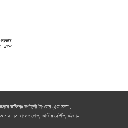
পব্যবহার
েন -এমপি
ট্টগ্রাম অফিসঃ
কর্ণফুলী টাওয়ার (৫ম তলা),
৩ এস এস খালেদ রোড, কাজীর দেউড়ি, চট্টগ্রাম।