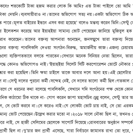
সাবেক প্রধানমন্ত্রী খালেদা
থাকবে? শতকোটি টাকা হজম করার লোক কি আমি? এত টাকা পাইলে তো আমি 
জিয়ার মৃত্যুতে ৩ দিনের রাষ্ট্রীয়
 টাকা দেয়নি। ব্যবসায়ীরাও না। তাদের অভিযোগ সত্য নয়। একটা অভিযোগ ঠিক
শোক, প্রজ্ঞাপন জারি
টি
 পারে। মূলত বাইরের ইন্ধনে এসব করা হয়েছে’ বলেও মন্তব্য করেন তিনি। সেন্টু 
ার
আর্কাইভ থেকে
 ইলেকশন করেছে আর ইয়াহইয়া সামান্য ভোট পেয়েছেন জানিয়ে মুজিবুল হক চুন
দেশনেত্রী বেগম খালেদা জিয়া
রাধ করেছেন। তাদের বক্তব্য আপনারা শুনেছেন, জনসম্মুখে তারা বক্তব্য দিয়
আর নেই
র বক্তব্য পাবলিকলি দেওয়া সংগঠন-বিরুদ্ধ, অমার্জনীয় কাজ। এজন্য চেয়ারম
এগুলো ব্যক্তিগতভাবে বলতে পারতেন। সেখানে অনেক সিনিয়র নেতা ছিলেন, তা
, ২
আর্কাইভ থেকে
িরুদ্ধে কোনও অভিযোগও নাই। ‘ইয়াহইয়া সিলেট সিটি করপোরেশন ভোটে নৌকার প্রা
ঐতিহাসিক পাগলা
ষ্কার করা হয়েছিল। তিনি ক্ষমা চাইলে তাকে আবার দলে আনা হয়। এই ছেলেটার 
মসজিদ:দানবাক্সে মিলল রেকর্ড
া। সেন্টু দলের পুরনো কর্মী। সন্দেহ নেই, সে দলের ভালো কর্মী ছিল। গতকাল
৬ কোটি ৩২ লাখ টাকা
ারণে যে ধরনের কথা বলেছে পাবলিকলি, সেখানে যদি সংগঠনের পক্ষ থেকে কোন
আর্কাইভ থেকে
নিক কাঠামো ঠিক থাকে না- যোগ করেন জাপা মহাসচিব। চুন্নু বলেন, সেন্টু তার
ল, সে ভোট করবে না। সে করেও নাই। যে লোকটা ভোট চায় নাই, সে তো এর
৫ বছর পর পর নির্বাচনি
সহিংসতার অভিঘাতে পর্যটন
ামান্য ভোট পেয়েছেন। উল্লেখ করার মতো না। ২০১৮ সালে নৌকা ছিল না, তখনও
খাত
 নাই, সে হাজী সেলিমের ছেলেকে সাপোর্ট দিয়েছে। রোববারের অনুষ্ঠান সম্পর্কে চু
ার্থী ছিল না। দু’চার জন প্রার্থী এসেছে, যারা নির্বাচনে জামানত রাখা তো দূরে