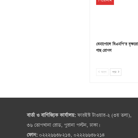
শিরোনাম
বেনাপোলে বিএনপি’র বৃক্ষরো
গাছ রোপণ
আগে
পরে
বার্তা ও বাণিজ্যিক কার্যালয়:
ফারইস্ট টাওয়ার-২ (৩য় তলা),
৩৬ তোপখানা রোড, পুরানা পল্টন, ঢাকা।
ফোন:
০২২২৬৬৩৮২১৩, ০২২২৬৬৩৮২১৪