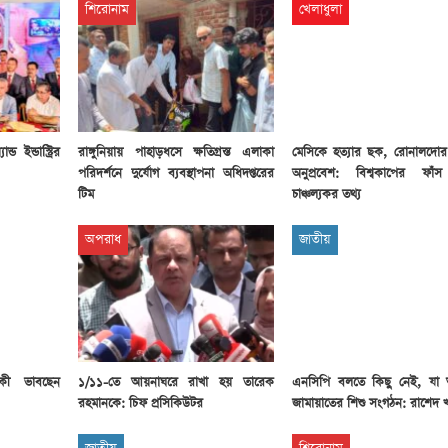
শিরোনাম
খেলাধুলা
ড ইন্ডাস্ট্রির
রাঙ্গুনিয়ায় পাহাড়ধসে ক্ষতিগ্রস্ত এলাকা
মেসিকে হত্যার ছক, রোনালদোর
পরিদর্শনে দুর্যোগ ব্যবস্থাপনা অধিদপ্তরের
অনুপ্রবেশ: বিশ্বকাপের ফাঁ
টিম
চাঞ্চল্যকর তথ্য
অপরাধ
জাতীয়
ে কী ভাবছেন
১/১১-তে আয়নাঘরে রাখা হয় তারেক
এনসিপি বলতে কিছু নেই, যা
রহমানকে: চিফ প্রসিকিউটর
জামায়াতের শিশু সংগঠন: রাশেদ খ