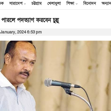
তিক
সারাদেশ
চট্টগ্রাম
খেলাধুলা
শিক্ষা
বিনোদন
অন্যান
 পারলে পদত্যাগ করবেন চুন্নু
 January, 2024 6:53 pm
আন্তর্জাতিক
েক
এক দিনে ৪০ হিজবুল্লাহ
যোদ্ধাকে হত্যার দাবি
ইসরায়েলের
আর্কাইভ থেকে
বী
অন্তর্বর্তী সরকারের সময়ের
অধ্যাদেশ সংসদে উপস্থাপন
করা হবে
০০
আর্কাইভ থেকে
ান
প্রধানমন্ত্রীর সঙ্গে সৌদি
রাষ্ট্রদূতের সাক্ষাৎ