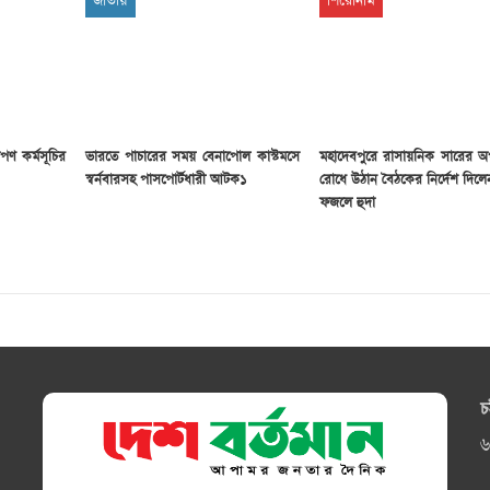
জাতীয়
শিরোনাম
পণ কর্মসূচির
ভারতে পাচারের সময় বেনাপোল কাস্টমসে
মহাদেবপুরে রাসায়নিক সারের অ
স্বর্নবারসহ পাসপোর্টধারী আটক১
রোধে উঠান বৈঠকের নির্দেশ দিল
ফজলে হুদা
চ
৬