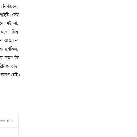
নির্বাচনের
পাইনি। সেই
নে এই না,
বো। কিন্তু
ধন আছে। না
লা মুশকিল,
ার সভাপতি
ংগঠনিক ভাঙা
 কারণ নেই।
থেকে আরও