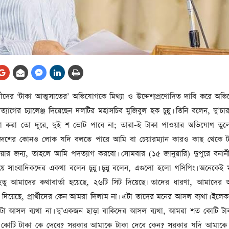
আর্কাইভ থেকে
লা
জ
সেহরি, ইফতার ও তারাবির
সময় নিরবচ্ছিন্ন বিদ্যুৎ রাখার
নির্দেশ: প্রধানমন্ত্রী তারেক
রহমান
তে
ের
র্থীদের ‘টাকা আত্মসাতের’ অভিযোগকে মিথ্যা ও উদ্দেশ্যপ্রণোদিত দাবি করে অভি
আর্কাইভ থেকে
গের চ্যালেঞ্জ দিয়েছেন দলটির মহাসচিব মুজিবুল হক চুন্নু। তিনি বলেন, দু’চার জ
দেশের ১১তম প্রধানমন্ত্রী হলেন
ক্ষা করা তো দূরে, দুই শ ভোট পাবে না; তারা-ই টাকা পাওয়ার অভিযোগ তুল
তারেক রহমান
ংলাদেশের কোনও লোক যদি বলতে পারে আমি বা চেয়ারম্যান কারও কাছ থেকে টা
ের
আর্কাইভ থেকে
েওয়ার জন্য, তাহলে আমি পদত্যাগ করবো। সোমবার (১৫ জানুয়ারি) দুপুরে বনা
নতুন মন্ত্রিসভা ৫০ সদস্যের হতে
যালয়ে সাংবাদিকদের একথা বলেন চুন্নু। চুন্নু বলেন, এগুলো হলো গসিপিং। অনেকেই
পারে, ২৫ পূর্ণমন্ত্রী, প্রতিমন্ত্রী
েতু আমাদের কথাবার্তা হয়েছে, ২৬টি সিট দিয়েছে। তাদের ধারণা, আমাদের 
২৪
 দিয়েছে, প্রার্থীদের কেন আমরা দিলাম না। এটা তাদের মনের আসল ব্যথা। ইল
রীর
ীয়
এটা আসল ব্যথা না। দু’একজন ছাড়া বাকিদের আসল ব্যথা, আমরা শত কোটি টাক
আর্কাইভ থেকে
 কোটি টাকা কে দেবে? সরকার আমাকে টাকা দেবে কেন? সরকার যদি আমাকে 