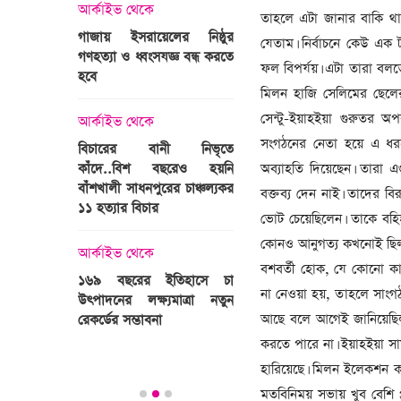
্রী খালেদা
আর্কাইভ থেকে
তাহলে এটা জানার বাকি 
ের রাষ্ট্রীয়
আর্কাইভ থেকে
গাজায় ইসরায়েলের নিষ্ঠুর
যেতাম। নির্বাচনে কেউ এক
ি
গণহত্যা ও ধ্বংসযজ্ঞ বন্ধ করতে
ভারতজুড়ে চলছে ‘মুজিব:এক
ফল বিপর্যয়। এটা তারা বলতে
হবে
জাতির রূপকার ’সিনেম
মিলন হাজি সেলিমের ছেলের
প্রচারণা
ালেদা জিয়া
সেন্টু-ইয়াহইয়া গুরুতর অপ
আর্কাইভ থেকে
আর্কাইভ থেকে
সংগঠনের নেতা হয়ে এ ধরনে
বিচারের বানী নিভৃতে
অব্যাহতি দিয়েছেন। তারা 
কাঁদে..বিশ বছরেও হয়নি
স্বামীকে বেঁধে স্ত্রীকে গণধর্ষণ
বাঁশখালী সাধনপুরের চাঞ্চল্যকর
ধর্ষককে পুলিশে দিল মা-বাবা
বক্তব্য দেন নাই। তাদের ব
পাগলা
১১ হত্যার বিচার
ভোট চেয়েছিলেন। তাকে বহি
িলল রেকর্ড
আর্কাইভ থেকে
কোনও আনুগত্য কখনোই ছিল ন
কা
আর্কাইভ থেকে
প্রস্তুত গাবতলীর হাট
বশবর্তী হোক, যে কোনো ক
১৬৯ বছরের ইতিহাসে চা
না নেওয়া হয়, তাহলে সাংগঠ
উৎপাদনের লক্ষ্যমাত্রা নতুন
আছে বলে আগেই জানিয়েছি
ির্বাচনি
রেকর্ডের সম্ভাবনা
তে পর্যটন
করতে পারে না। ইয়াহইয়া স
হারিয়েছে। মিলন ইলেকশন করে
মতবিনিময় সভায় খুব বেশি প্র