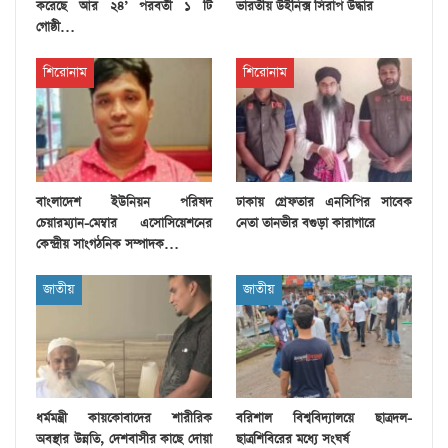
করেছে আর ২৪’ পরবর্তী ১ টি
ভারতীয় উইনিক্স সিরাপ উদ্ধার
গোষ্ঠী…
শিরোনাম
শিরোনাম
বাংলাদেশ ইউনিয়ন পরিষদ
ঢাকায় গ্রেফতার এনসিপির সাবেক
চেয়ারম্যান-মেম্বার এসোসিয়েশনের
নেতা তানভীর বগুড়া কারাগারে
কেন্দ্রীয় সাংগঠনিক সম্পাদক…
জাতীয়
জাতীয়
ধর্মমন্ত্রী কায়কোবাদের শারীরিক
বরিশাল বিশ্ববিদ্যালয়ে ছাত্রদল-
অবস্থার উন্নতি, দেশবাসীর কাছে দোয়া
ছাত্রশিবিরের মধ্যে সংঘর্ষ