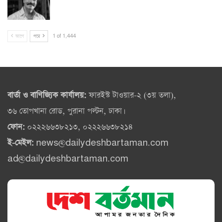
আগে
পরে
1 of 1,444
বার্তা ও বাণিজ্যিক কার্যালয়:
ফারইস্ট টাওয়ার-২ (৩য় তলা),
৩৬ তোপখানা রোড, পুরানা পল্টন, ঢাকা।
ফোন:
০২২২৬৬৩৮২১৩, ০২২২৬৬৩৮২১৪
ই-মেইল:
news@dailydeshbartaman.com
ad@dailydeshbartaman.com