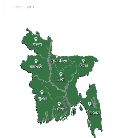
আগে
পরে