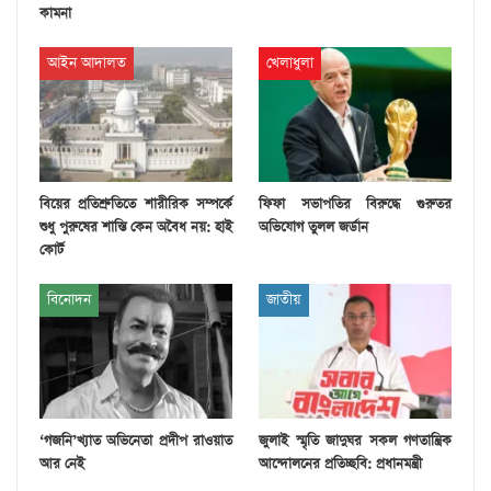
কামনা
আইন আদালত
খেলাধুলা
বিয়ের প্রতিশ্রুতিতে শারীরিক সম্পর্কে
ফিফা সভাপতির বিরুদ্ধে গুরুতর
শুধু পুরুষের শাস্তি কেন অবৈধ নয়: হাই
অভিযোগ তুলল জর্ডান
কোর্ট
বিনোদন
জাতীয়
‘গজনি’খ্যাত অভিনেতা প্রদীপ রাওয়াত
জুলাই স্মৃতি জাদুঘর সকল গণতান্ত্রিক
আর নেই
আন্দোলনের প্রতিচ্ছবি: প্রধানমন্ত্রী