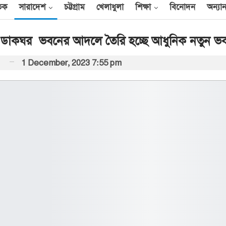
তিক
সারাদেশ
চট্টগ্রাম
খেলাধুলা
শিক্ষা
বিনোদন
অন্যান
রাতন ডাকঘর ভবনের আদলে তৈরি হচ্ছে আধুনিক নতুন ভ
1 December, 2023 7:55 pm
আন্তর্জাতিক
েক
এক দিনে ৪০ হিজবুল্লাহ
যোদ্ধাকে হত্যার দাবি
ইসরায়েলের
আর্কাইভ থেকে
বী
অন্তর্বর্তী সরকারের সময়ের
অধ্যাদেশ সংসদে উপস্থাপন
করা হবে
০০
আর্কাইভ থেকে
ান
প্রধানমন্ত্রীর সঙ্গে সৌদি
রাষ্ট্রদূতের সাক্ষাৎ