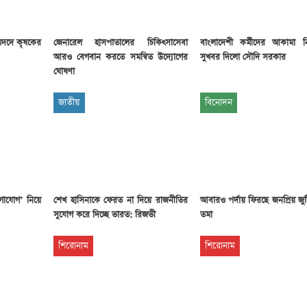
মদদে কৃষকের
জেনারেল হাসপাতালের চিকিৎসাসেবা
বাংলাদেশী কর্মীদের আকামা 
আরও বেগবান করতে সমন্বিত উদ্যোগের
সুখবর দিলো সৌদি সরকার
ঘোষণা
জাতীয়
বিনোদন
োগাযোগ’ নিয়ে
শেখ হাসিনাকে ফেরত না দিয়ে রাজনীতির
আবারও পর্দায় ফিরছে জনপ্রিয় জু
সুযোগ করে দিচ্ছে ভারত: রিজভী
তমা
শিরোনাম
শিরোনাম