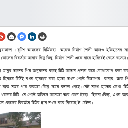
আর্কাইভ থেকে
লা
জ
সেহরি, ইফতার ও তারাবির
সময় নিরবচ্ছিন্ন বিদ্যুৎ রাখার
নির্দেশ: প্রধানমন্ত্রী তারেক
রহমান
তে
য়াডাঙ্গা । বৃটিশ আমলের নির্মিতব্য অনেক নির্মাণ শৈলী আজও ইতিহাসের সাক
ের
আর্কাইভ থেকে
কালের বিবর্তনে আবার কিছু কিছু নির্মাণ শৈলী একে বারে হারিয়েই যেতে বসেছে।
দেশের ১১তম প্রধানমন্ত্রী হলেন
তারেক রহমান
ানুষ তাদের প্রিয় মানুষদের কাছে চিঠি আদান প্রদান করে যোগাযোগ রক্ষা 
ম হিসাবে চিঠিই যখন ব্যবহার করা হতো তখন পোস্ট বিভাগের রানার, ডাক পি
ের
আর্কাইভ থেকে
ারীরা ব্যস্ত সময় পার করতো। কিন্তু সময় বদলে গেছে। সেই সাথে হাতের লেখা চি
নতুন মন্ত্রিসভা ৫০ সদস্যের হতে
 ধরনের চিঠি যে পোস্ট অফিসে আসতো তার কোন ইয়ত্তা ছিলনা। কিন্তু, এখন আর
পারে, ২৫ পূর্ণমন্ত্রী, প্রতিমন্ত্রী
ে। কালের বিবর্তনে চিঠির স্থান দখল করে নিয়েছে ই-মেইল।
২৪
রীর
ীয়
আর্কাইভ থেকে