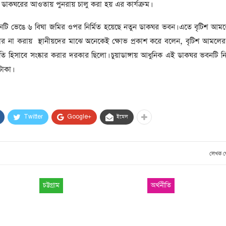
) ডাকঘরের আওতায় পুনরায় চালু করা হয় এর কার্যক্রম।
টি ভেঙে ৬ বিঘা জমির ওপর নির্মিত হয়েছে নতুন ডাকঘর ভবন। এতে বৃটিশ আম
ার না করায় স্থানীয়দের মাঝে অনেকেই ক্ষোভ প্রকাশ করে বলেন, বৃটিশ আমলের 
সৃতি হিসাবে সংষ্কার করার দরকার ছিলো। চুয়াডাঙ্গায় আধুনিক এই ডাকঘর ভবনটি নি
াকা।
Twitter
Google+
ইমেল
লেখক 
চট্টগ্রাম
অর্থনীতি