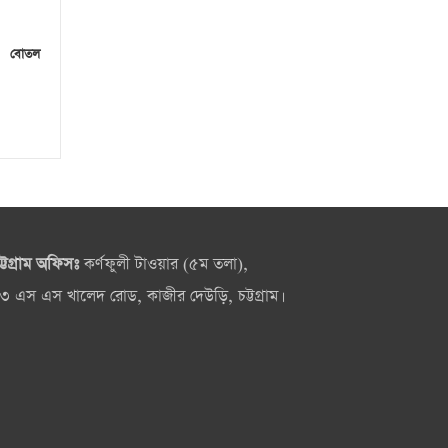
০ বোতল
ট্টগ্রাম অফিসঃ
কর্ণফুলী টাওয়ার (৫ম তলা),
৩ এস এস খালেদ রোড, কাজীর দেউড়ি, চট্টগ্রাম।