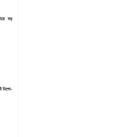
নিয়ে বড়
টি নিশো–