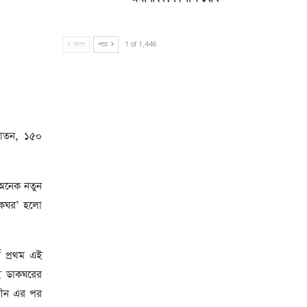
আগে
পরে
1 of 1,446
রাতন, ১৫০
 অনেক নতুন
ডাকঘর’ হলো
ব প্রথম এই
ই ডাকঘরের
াধীন এর পর