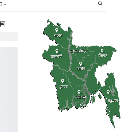
্য
বন