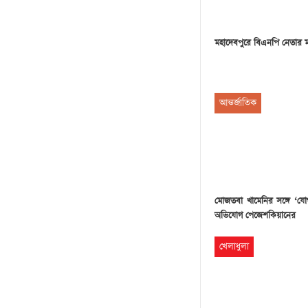
মহাদেবপুরে বিএনপি নেতার 
আন্তর্জাতিক
মোজতবা খামেনির সঙ্গে ‘য
অভিযোগ পেজেশকিয়ানের
খেলাধুলা