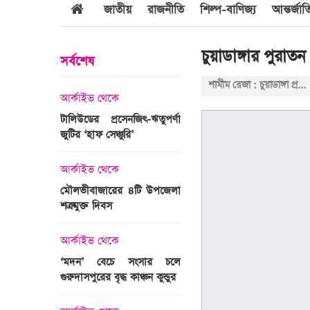
জাতীয়
রাজনীতি
শিল্প-বাণিজ্য
আন্তর্জা
চুয়াডাঙ্গার পু
সর্বশেষ
শামীম রেজা : চুয়াডাঙ্গা প্রতিনিধি
আর্কাইভ থেকে
আর্কাইভ থেকে
জবুল্লাহ
টালিউডের প্রসেনজিৎ-ঋতুপর্ণা
শ্রীগোবিন্দপুর চা বাগানের ল
যার দাবি
জুটির ‘হাফ সেঞ্চুরি’
প্রকৃতির পরিপূর্ণ রূপ
আর্কাইভ থেকে
আর্কাইভ থেকে
মৌলভীবাজারের ৪টি উপজেলা
গোপালপুরে অদম্য মেধা
রের সময়ের
শত্রুমুক্ত দিবস
প্রতিবন্ধী সামি
 উপস্থাপন
আর্কাইভ থেকে
আন্তর্জাতিক
‘মদন’ বেচে সংসার চলে
এশিয়ার শীর্ষ ১
গুরুদাসপুরের বৃদ্ধ কাঞ্চন কুন্ডুর
বিশ্ববিদ্যালয়ের তালিকায় স্থ
ঙ্গে সৌদি
পায়নি বাংলাদেশের একটিও