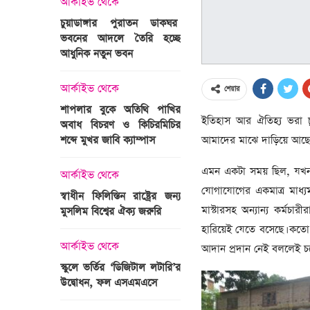
আর্কাইভ থেকে
অপরাধ
চুয়াডাঙ্গার পুরাতন ডাকঘর
ভবনের আদলে তৈরি হচ্ছে
গুলশান হলি আর্টিজান হাম
 তারাবির
আধুনিক নতুন ভবন
মামলা : হাইকোর্টের রায় আ
দ্যুৎ রাখার
ত্রী তারেক
আর্কাইভ থেকে
আন্তর্জাতিক
শেয়ার
শাপলার বুকে অতিথি পাখির
অজ্ঞাত বন্দুকধারীর গুলি
ইতিহাস আর ঐতিহ্য ভরা চু
অবাধ বিচরণ ও কিচিরমিচির
মাওলানা তারেক জামিল
শব্দে মুখর জাবি ক্যাম্পাস
ছেলের মৃত্যু
আমাদের মাঝে দাড়িয়ে আছে। 
ন্ত্রী হলেন
এমন একটা সময় ছিল, যখন ম
আর্কাইভ থেকে
আন্তর্জাতিক
যোগাযোগের একমাত্র মাধ্য
স্বাধীন ফিলিস্তিন রাষ্ট্রের জন্য
বিশ্বকাপ ইাতহাসে সাকিব
মাস্টারসহ অন্যান্য কর্মচ
মুসলিম বিশ্বের ঐক্য জরুরি
আরেকটি রেকর্ড
সদস্যের হতে
হারিয়েই যেতে বসেছে। কতো
 প্রতিমন্ত্রী
আর্কাইভ থেকে
আর্কাইভ থেকে
আদান প্রদান নেই বললেই চল
স্কুলে ভর্তির ‘ডিজিটাল লটারি’র
টানেল উদ্বোধন : প্রধানমন্ত্
উদ্বোধন, ফল এসএমএসে
জনসভায় যোগ দিচ্ছেন দল
নেতাকর্মীরা