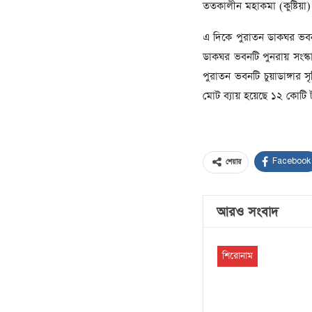
ততকালীন মহাকমা (কুষ্টিয়া
এ দিকে পুরাতন ডাকঘর ভবন
ডাকঘর ভবনটি পুনরায় সংস্ক
পুরাতন ভবনটি চুয়াডাঙ্গার 
মোট ব্যায় হয়েছে ১২ কোটি ট
Facebook
শেয়ার
আরও সংবাদ
শিরোনাম