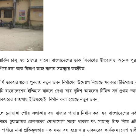
সাবেক প্রধানমন্ত্রী খালেদা
জিয়ার মৃত্যুতে ৩ দিনের রাষ্ট্রীয়
শোক, প্রজ্ঞাপন জারি
টি
ার
আর্কাইভ থেকে
দেশনেত্রী বেগম খালেদা জিয়া
আর নেই
, ২
ার্ভিস চালু হয় ১৭৭৪ সালে। বাংলাদেশের ডাক বিভাগের ইতিহাসও অনেক পু
আর্কাইভ থেকে
িয়ে চলা ডাক বিভাগ আজ নানান সমস্যায় জর্জরিত।
ঐতিহাসিক পাগলা
মসজিদ:দানবাক্সে মিলল রেকর্ড
র্ণ ডাকঘর গুলো পুনরায় নতুন ভবন নির্মাণের উদ্যোগ নিয়েছে সরকার। ইতিমধ্যে
৬ কোটি ৩২ লাখ টাকা
নি বাংলাদেশের ইতিহাস ঘাটলে দেখা যায় বৃটিশ আমলের র্নিমিত সর্ব প্রথম ‘
আর্কাইভ থেকে
ন ডাকঘরের জায়গায় ইতিমধ্যেই নির্মান করা হয়েছে নতুন ভবন।
৫ বছর পর পর নির্বাচনি
লে চুয়াডাঙ্গা পৌর এলাকার বড় বাজার পাড়ায় নির্মান করা হয় বাংলাদেশের সর্
সহিংসতার অভিঘাতে পর্যটন
থে চুয়াডাঙ্গার রেলপথের যোগাযোগ সহজ থাকায় যৎ সামান্য স্টাফ নিয়ে এ
খাত
ক পর্যায়ে নানা প্রতিকূলতায় এক সময় বন্ধ হয়ে যায় ডাকঘরের কার্যক্রম। দেশ স্ব