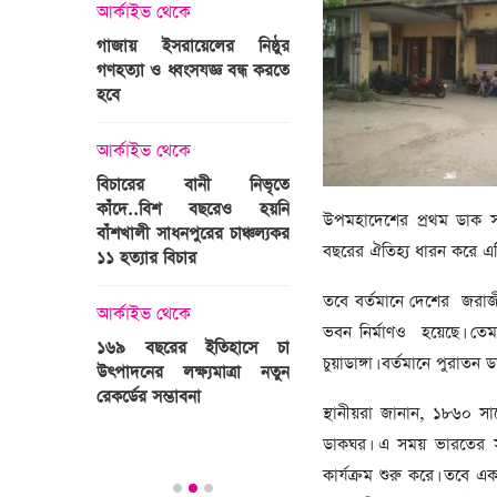
্রী খালেদা
আর্কাইভ থেকে
ের রাষ্ট্রীয়
আর্কাইভ থেকে
গাজায় ইসরায়েলের নিষ্ঠুর
ি
গণহত্যা ও ধ্বংসযজ্ঞ বন্ধ করতে
ভারতজুড়ে চলছে ‘মুজিব:এক
হবে
জাতির রূপকার ’সিনেম
প্রচারণা
ালেদা জিয়া
আর্কাইভ থেকে
আর্কাইভ থেকে
বিচারের বানী নিভৃতে
কাঁদে..বিশ বছরেও হয়নি
স্বামীকে বেঁধে স্ত্রীকে গণধর্ষণ
উপমহাদেশের প্রথম ডাক স
বাঁশখালী সাধনপুরের চাঞ্চল্যকর
ধর্ষককে পুলিশে দিল মা-বাবা
বছরের ঐতিহ্য ধারন করে এগ
পাগলা
১১ হত্যার বিচার
িলল রেকর্ড
আর্কাইভ থেকে
তবে বর্তমানে দেশের জরাজী
কা
আর্কাইভ থেকে
প্রস্তুত গাবতলীর হাট
ভবন নির্মাণও হয়েছে। তেম
১৬৯ বছরের ইতিহাসে চা
চুয়াডাঙ্গা। বর্তমানে পুরাত
উৎপাদনের লক্ষ্যমাত্রা নতুন
ির্বাচনি
রেকর্ডের সম্ভাবনা
স্থানীয়রা জানান, ১৮৬০ সা
তে পর্যটন
ডাকঘর। এ সময় ভারতের সা
কার্যক্রম শুরু করে। তবে এ