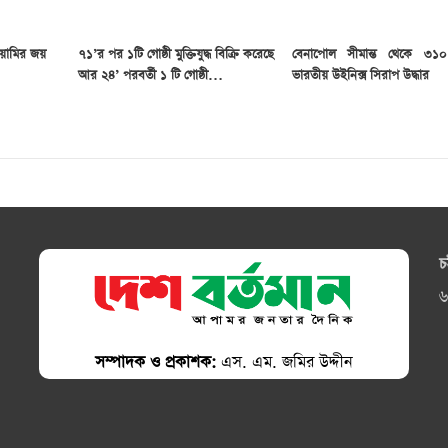
য়ামির জয়
৭১’র পর ১টি গোষ্ঠী মুক্তিযুদ্ধ বিক্রি করেছে
বেনাপোল সীমান্ত থেকে ৩১
আর ২৪’ পরবর্তী ১ টি গোষ্ঠী…
ভারতীয় উইনিক্স সিরাপ উদ্ধার
চ
৬
সম্পাদক ও প্রকাশক:
এস. এম. জমির উদ্দীন