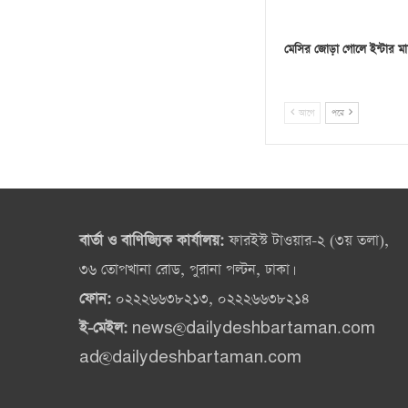
মেসির জোড়া গোলে ইন্টার মা
আগে
পরে
বার্তা ও বাণিজ্যিক কার্যালয়:
ফারইস্ট টাওয়ার-২ (৩য় তলা),
৩৬ তোপখানা রোড, পুরানা পল্টন, ঢাকা।
ফোন:
০২২২৬৬৩৮২১৩, ০২২২৬৬৩৮২১৪
ই-মেইল:
news@dailydeshbartaman.com
ad@dailydeshbartaman.com