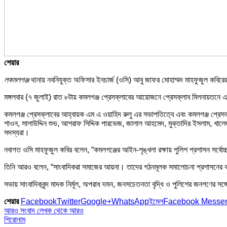
শেয়ার
লকমলগঞ্জ
থানায় নবনিযুক্ত অফিসার ইনচার্জ (ওসি) আবু জাফর মোহাম্মদ মাহফুজুল কবিরের 
মঙ্গলবার (৭ জুলাই) রাত ৮টায় কমলগঞ্জ প্রেসক্লাবের আয়োজনে প্রেসক্লাব মিলনায়তনে এ
কমলগঞ্জ প্রেসক্লাবের আহ্বায়ক এম এ ওয়াহিদ রুলু এর সভাপতিত্বে এবং কমলগঞ্জ প্রেসক্
শাওন, সালাউদ্দিন শুভ, আশরাফ সিদ্দিক পারভেজ, জালাল আহমেদ, মুক্তাদির ইসলাম, খালেদ 
সদস্যরা।
নবাগত ওসি মাহফুজুল কবির বলেন, “কমলগঞ্জের আইন-শৃঙ্খলা রক্ষায় পুলিশ প্রশাসন সর্ব
তিনি আরও বলেন, “সাংবাদিকরা সমাজের আয়না। তাদের গঠনমূলক সমালোচনা প্রশাসনের 
সভায় সাংবাদিকবৃন্দ মাদক নির্মূল, অপরাধ দমন, জনসচেতনতা বৃদ্ধি ও পুলিশের জনগণের সঙ্
শেয়ার
Facebook
Twitter
Google+
WhatsApp
ইমেল
Facebook Messe
আরও সংবাদ
লেখক থেকে আরও
শিরোনাম