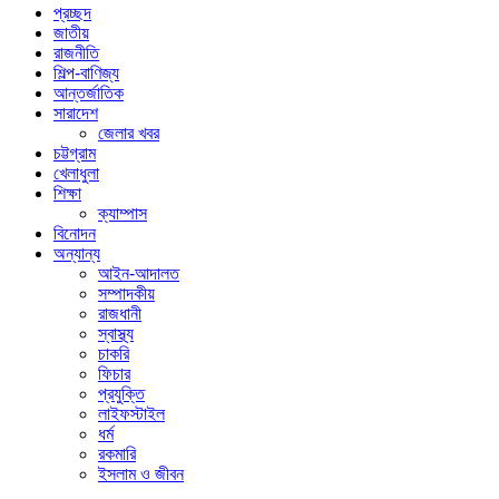
প্রচ্ছদ
জাতীয়
রাজনীতি
শিল্প-বাণিজ্য
আন্তর্জাতিক
সারাদেশ
জেলার খবর
চট্টগ্রাম
খেলাধুলা
শিক্ষা
ক্যাম্পাস
বিনোদন
অন্যান্য
আইন-আদালত
সম্পাদকীয়
রাজধানী
স্বাস্থ্য
চাকরি
ফিচার
প্রযুক্তি
লাইফস্টাইল
ধর্ম
রকমারি
ইসলাম ও জীবন