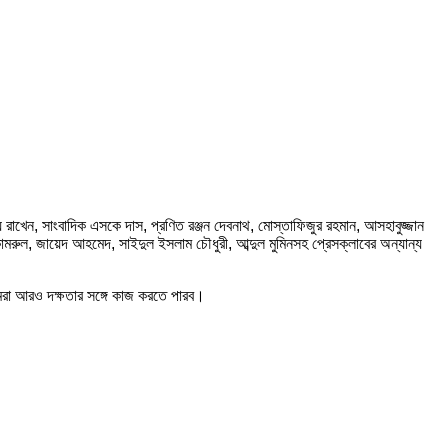
রাখেন, সাংবাদিক এসকে দাস, প্রণিত রঞ্জন দেবনাথ, মোস্তাফিজুর রহমান, আসহাবুজ্জান
কামরুল, জায়েদ আহমেদ, সাইদুল ইসলাম চৌধুরী, আব্দুল মুমিনসহ প্রেসক্লাবের অন্যান্য
আমরা আরও দক্ষতার সঙ্গে কাজ করতে পারব।