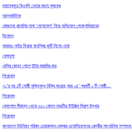
মহাদেবপুরে বিএনপি নেতার মদদে কৃষকের
আন্তর্জাতিক
মোজতবা খামেনির সঙ্গে ‘যোগাযোগ’ নিয়ে অভিযোগ পেজেশকিয়ানের
বিনোদন
আবারও পর্দায় ফিরছে জনপ্রিয় জুটি নিশো–তমা
খেলাধুলা
মেসির জোড়া গোলে ইন্টার মায়ামির জয়
শিরোনাম
৭১’র পর ১টি গোষ্ঠী মুক্তিযুদ্ধ বিক্রি করেছে আর ২৪’ পরবর্তী ১ টি গোষ্ঠী…
শিরোনাম
বেনাপোল সীমান্ত থেকে ৩১০ বোতল ভারতীয় উইনিক্স সিরাপ উদ্ধার
শিরোনাম
বাংলাদেশ ইউনিয়ন পরিষদ চেয়ারম্যান-মেম্বার এসোসিয়েশনের কেন্দ্রীয় সাংগঠনিক সম্পা