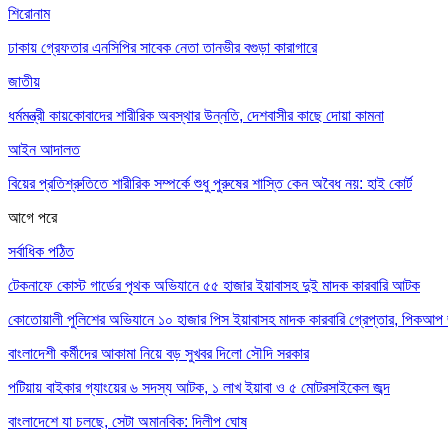
শিরোনাম
ঢাকায় গ্রেফতার এনসিপির সাবেক নেতা তানভীর বগুড়া কারাগারে
জাতীয়
ধর্মমন্ত্রী কায়কোবাদের শারীরিক অবস্থার উন্নতি, দেশবাসীর কাছে দোয়া কামনা
আইন আদালত
বিয়ের প্রতিশ্রুতিতে শারীরিক সম্পর্কে শুধু পুরুষের শাস্তি কেন অবৈধ নয়: হাই কোর্ট
আগে
পরে
সর্বাধিক পঠিত
টেকনাফে কোস্ট গার্ডের পৃথক অভিযানে ৫৫ হাজার ইয়াবাসহ দুই মাদক কারবারি আটক
কোতোয়ালী পুলিশের অভিযানে ১০ হাজার পিস ইয়াবাসহ মাদক কারবারি গ্রেপ্তার, পিকআপ জ
বাংলাদেশী কর্মীদের আকামা নিয়ে বড় সুখবর দিলো সৌদি সরকার
পটিয়ায় বাইকার গ্যাংয়ের ৬ সদস্য আটক, ১ লাখ ইয়াবা ও ৫ মোটরসাইকেল জব্দ
বাংলাদেশে যা চলছে, সেটা অমানবিক: দিলীপ ঘোষ