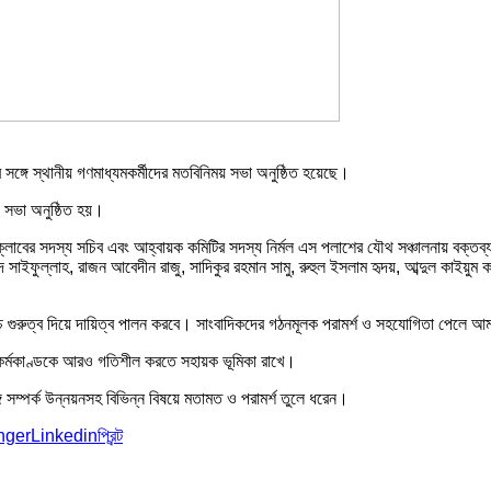
সঙ্গে স্থানীয় গণমাধ্যমকর্মীদের মতবিনিময় সভা অনুষ্ঠিত হয়েছে।
 সভা অনুষ্ঠিত হয়।
লাবের সদস্য সচিব এবং আহ্বায়ক কমিটির সদস্য নির্মল এস পলাশের যৌথ সঞ্চালনায় বক্তব্য 
সাইফুল্লাহ, রাজন আবেদীন রাজু, সাদিকুর রহমান সামু, রুহুল ইসলাম হৃদয়, আব্দুল কাইয়ুম 
োচ্চ গুরুত্ব দিয়ে দায়িত্ব পালন করবে। সাংবাদিকদের গঠনমূলক পরামর্শ ও সহযোগিতা পেলে 
কর্মকাণ্ডকে আরও গতিশীল করতে সহায়ক ভূমিকা রাখে।
গে সম্পর্ক উন্নয়নসহ বিভিন্ন বিষয়ে মতামত ও পরামর্শ তুলে ধরেন।
nger
Linkedin
প্রিন্ট