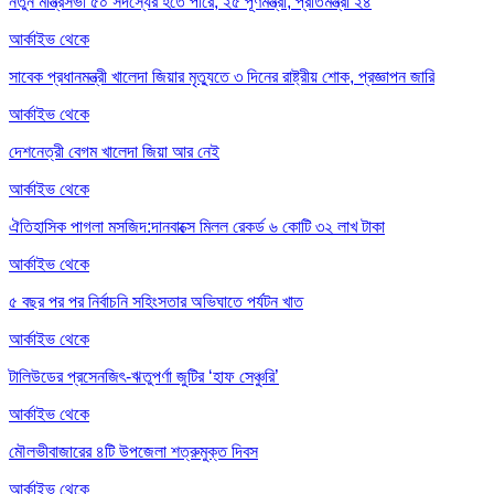
নতুন মন্ত্রিসভা ৫০ সদস্যের হতে পারে, ২৫ পূর্ণমন্ত্রী, প্রতিমন্ত্রী ২৪
আর্কাইভ থেকে
সাবেক প্রধানমন্ত্রী খালেদা জিয়ার মৃত্যুতে ৩ দিনের রাষ্ট্রীয় শোক, প্রজ্ঞাপন জারি
আর্কাইভ থেকে
দেশনেত্রী বেগম খালেদা জিয়া আর নেই
আর্কাইভ থেকে
ঐতিহাসিক পাগলা মসজিদ:দানবাক্সে মিলল রেকর্ড ৬ কোটি ৩২ লাখ টাকা
আর্কাইভ থেকে
৫ বছর পর পর নির্বাচনি সহিংসতার অভিঘাতে পর্যটন খাত
আর্কাইভ থেকে
টালিউডের প্রসেনজিৎ-ঋতুপর্ণা জুটির ‘হাফ সেঞ্চুরি’
আর্কাইভ থেকে
মৌলভীবাজারের ৪টি উপজেলা শত্রুমুক্ত দিবস
আর্কাইভ থেকে