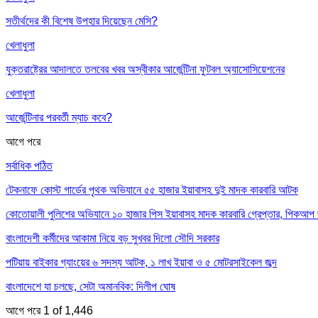
সতীর্থদের কী বিশেষ উপহার দিয়েছেন মেসি?
খেলাধুলা
যুক্তরাষ্ট্রের আদালতে তলবের খবর অস্বীকার আর্জেন্টিনা ফুটবল অ্যাসোসিয়েশনের
খেলাধুলা
আর্জেন্টিনার পরবর্তী ম্যাচ কবে?
আগে
পরে
সর্বাধিক পঠিত
টেকনাফে কোস্ট গার্ডের পৃথক অভিযানে ৫৫ হাজার ইয়াবাসহ দুই মাদক কারবারি আটক
কোতোয়ালী পুলিশের অভিযানে ১০ হাজার পিস ইয়াবাসহ মাদক কারবারি গ্রেপ্তার, পিকআপ জ
বাংলাদেশী কর্মীদের আকামা নিয়ে বড় সুখবর দিলো সৌদি সরকার
পটিয়ায় বাইকার গ্যাংয়ের ৬ সদস্য আটক, ১ লাখ ইয়াবা ও ৫ মোটরসাইকেল জব্দ
বাংলাদেশে যা চলছে, সেটা অমানবিক: দিলীপ ঘোষ
আগে
পরে
1 of 1,446