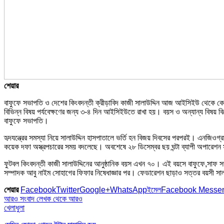
শেয়ার
বাফুফে সভাপতি ও দেশের কিংবদন্তী ক্রীড়াবিদ কাজী সালাউদ্দিন আজ আইসিইউ থেকে কেবি
বিভিন্ন বিষয় পর্যবেক্ষণের জন্য ৩-৪ দিন আইসিইউতে রাখা হয়। বয়স ও অন্যান্য বিষয়
বাফুফে সভাপতি।
হৃদযন্ত্রের সমস্যা নিয়ে সালাউদ্দিন হাসপাতালে ভর্তি হন বিজয় দিবসের পরপরই। এনজিওগ্র
কয়েক দফা অস্ত্রপচারের সময় বদলেছে। অবশেষে ২৮ ডিসেম্বর ছয় ঘন্টা ব্যাপী অপারে
ফুটবল কিংবদন্তী কাজী সালাউদ্দিনের আনুষ্ঠানিক বয়স এখন ৭০। এই বয়সে বাফুফে,সাফ 
সম্পাদক আবু নাইম সোহাগের ফিফার নিষেধাজ্ঞার পর। ফেডারেশন ছাড়াও সত্তর বয়সী সাল
শেয়ার
Facebook
Twitter
Google+
WhatsApp
ইমেল
Facebook Messe
আরও সংবাদ
লেখক থেকে আরও
খেলাধুলা