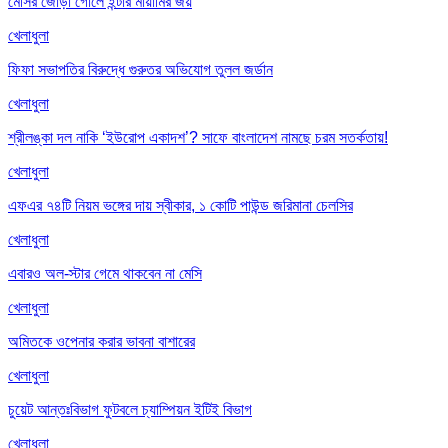
মেসির জোড়া গোলে ইন্টার মায়ামির জয়
খেলাধুলা
ফিফা সভাপতির বিরুদ্ধে গুরুতর অভিযোগ তুলল জর্ডান
খেলাধুলা
শ্রীলঙ্কা দল নাকি ‘ইউরোপ একাদশ’? সাফে বাংলাদেশ নামছে চরম সতর্কতায়!
খেলাধুলা
এফএর ৭৪টি নিয়ম ভঙ্গের দায় স্বীকার, ১ কোটি পাউন্ড জরিমানা চেলসির
খেলাধুলা
এবারও অল-স্টার গেমে থাকবেন না মেসি
খেলাধুলা
অমিতকে ওপেনার করার ভাবনা বাশারের
খেলাধুলা
চুয়েট আন্তঃবিভাগ ফুটবলে চ্যাম্পিয়ন ইটিই বিভাগ
খেলাধুলা