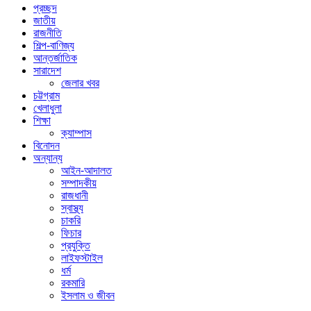
প্রচ্ছদ
জাতীয়
রাজনীতি
শিল্প-বাণিজ্য
আন্তর্জাতিক
সারাদেশ
জেলার খবর
চট্টগ্রাম
খেলাধুলা
শিক্ষা
ক্যাম্পাস
বিনোদন
অন্যান্য
আইন-আদালত
সম্পাদকীয়
রাজধানী
স্বাস্থ্য
চাকরি
ফিচার
প্রযুক্তি
লাইফস্টাইল
ধর্ম
রকমারি
ইসলাম ও জীবন