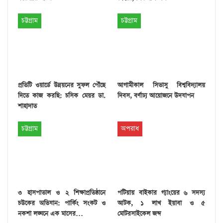
চট্টগ্রাম
চট্টগ্রাম
প্রতিটি ওয়ার্ডে উন্নয়নের সুফল পৌঁছে
আগামীকাল সিভাসু বিশ্ববিদ্যালয়
দিতে কাজ করছি: চসিক মেয়র ডা.
দিবস, বর্ণাঢ্য আয়োজনে উদযাপন
শাহাদাত
চট্টগ্রাম
অপরাধ
৩ হাসপাতাল ও ২ শিক্ষাপ্রতিষ্ঠানে
পটিয়ায় বাইকার গ্যাংয়ের ৬ সদস্য
চউকের অভিযান: পার্কিং সংকট ও
আটক, ১ লাখ ইয়াবা ও ৫
নকশা লঙ্ঘনে এক মাসের…
মোটরসাইকেল জব্দ