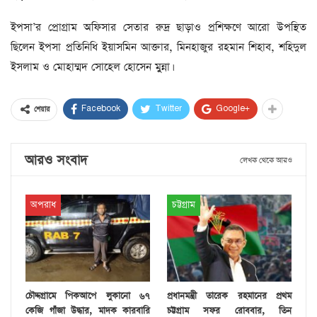
ইপসা’র প্রোগ্রাম অফিসার সেতার রুদ্র ছাড়াও প্রশিক্ষণে আরো উপস্থিত
ছিলেন ইপসা প্রতিনিধি ইয়াসমিন আক্তার, মিনহাজুর রহমান শিহাব, শহিদুল
ইসলাম ও মোহাম্মদ সোহেল হোসেন মুুন্না।
Facebook
Twitter
Google+
শেয়ার
আরও সংবাদ
লেখক থেকে আরও
অপরাধ
চট্টগ্রাম
চৌদ্দগ্রামে পিকআপে লুকানো ৬৭
প্রধানমন্ত্রী তারেক রহমানের প্রথম
কেজি গাঁজা উদ্ধার, মাদক কারবারি
চট্টগ্রাম সফর রোববার, তিন