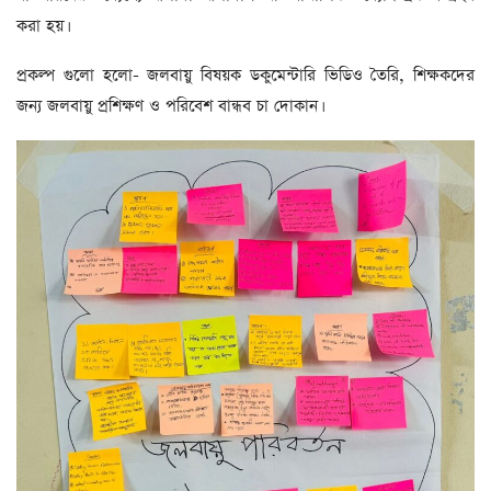
করা হয়।
প্রকল্প গুলো হলো- জলবায়ু বিষয়ক ডকুমেন্টারি ভিডিও তৈরি, শিক্ষকদের
জন্য জলবায়ু প্রশিক্ষণ ও পরিবেশ বান্ধব চা দোকান।