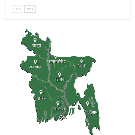
আগে
পরে