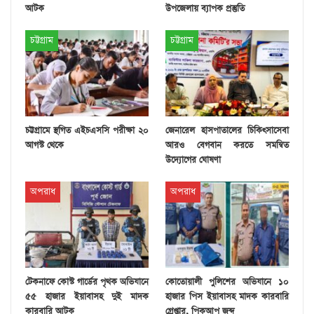
আটক
উপজেলায় ব্যাপক প্রস্তুতি
চট্টগ্রাম
চট্টগ্রাম
চট্টগ্রামে স্থগিত এইচএসসি পরীক্ষা ২০
জেনারেল হাসপাতালের চিকিৎসাসেবা
আগস্ট থেকে
আরও বেগবান করতে সমন্বিত
উদ্যোগের ঘোষণা
অপরাধ
অপরাধ
টেকনাফে কোস্ট গার্ডের পৃথক অভিযানে
কোতোয়ালী পুলিশের অভিযানে ১০
৫৫ হাজার ইয়াবাসহ দুই মাদক
হাজার পিস ইয়াবাসহ মাদক কারবারি
কারবারি আটক
গ্রেপ্তার, পিকআপ জব্দ