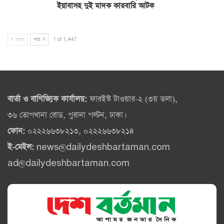
ইয়াবাসহ দুই মাদক কারবারি আটক
আগে
পরে
1 of 1,447
বার্তা ও বাণিজ্যিক কার্যালয়:
ফারইস্ট টাওয়ার-২ (৩য় তলা),
৩৬ তোপখানা রোড, পুরানা পল্টন, ঢাকা।
ফোন:
০২২২৬৬৩৮২১৩, ০২২২৬৬৩৮২১৪
ই-মেইল:
news@dailydeshbartaman.com
ad@dailydeshbartaman.com