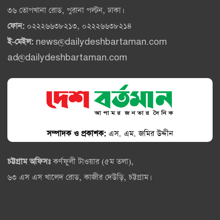
৩৬ তোপখানা রোড, পুরানা পল্টন, ঢাকা।
ফোন:
০২২২৬৬৩৮২১৩, ০২২২৬৬৩৮২১৪
ই-মেইল:
news@dailydeshbartaman.com
ad@dailydeshbartaman.com
সম্পাদক ও প্রকাশক:
এস. এম. জমির উদ্দীন
চট্টগ্রাম অফিসঃ
কর্ণফুলী টাওয়ার (৫ম তলা),
৬৩ এস এস খালেদ রোড, কাজীর দেউড়ি, চট্টগ্রাম।