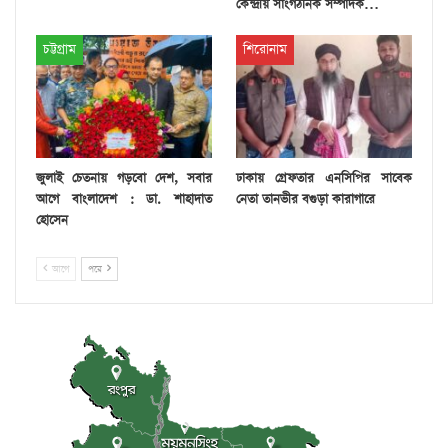
কেন্দ্রীয় সাংগঠনিক সম্পাদক…
চট্টগ্রাম
শিরোনাম
জুলাই চেতনায় গড়বো দেশ, সবার
ঢাকায় গ্রেফতার এনসিপির সাবেক
আগে বাংলাদেশ : ডা. শাহাদাত
নেতা তানভীর বগুড়া কারাগারে
হোসেন
আগে
পরে