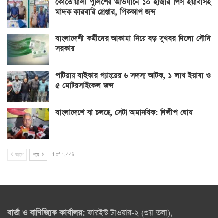
কোতোয়ালী পুলিশের অভিযানে ১০ হাজার পিস ইয়াবাসহ
মাদক কারবারি গ্রেপ্তার, পিকআপ জব্দ
বাংলাদেশী কর্মীদের আকামা নিয়ে বড় সুখবর দিলো সৌদি
সরকার
পটিয়ায় বাইকার গ্যাংয়ের ৬ সদস্য আটক, ১ লাখ ইয়াবা ও
৫ মোটরসাইকেল জব্দ
বাংলাদেশে যা চলছে, সেটা অমানবিক: দিলীপ ঘোষ
আগে
পরে
1 of 1,446
বার্তা ও বাণিজ্যিক কার্যালয়:
ফারইস্ট টাওয়ার-২ (৩য় তলা),