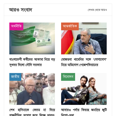
আরও সংবাদ
লেখক থেকে আরও
অর্থনীতি
আন্তর্জাতিক
বাংলাদেশী কর্মীদের আকামা নিয়ে বড়
মোজতবা খামেনির সঙ্গে ‘যোগাযোগ’
সুখবর দিলো সৌদি সরকার
নিয়ে অভিযোগ পেজেশকিয়ানের
জাতীয়
বিনোদন
শেখ হাসিনাকে ফেরত না দিয়ে
আবারও পর্দায় ফিরছে জনপ্রিয় জুটি
রাজনীতির সুযোগ করে দিচ্ছে ভারত:
নিশো–তমা