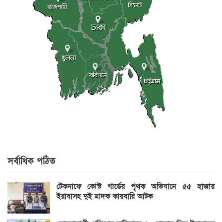
সর্বাধিক পঠিত
টেকনাফে কোস্ট গার্ডের পৃথক অভিযানে ৫৫ হাজার
ইয়াবাসহ দুই মাদক কারবারি আটক