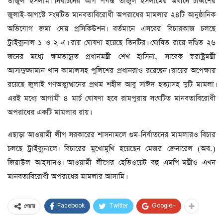
তাজুল ইসলাম। নির্বাচনের আগ পর্যন্ত তাজুল ইসলামের অধীনে চব্বিশের
জুলাই-আগস্টে সংঘটিত মানবতাবিরোধী অপরাধের মামলার ২৪টি আনুষ্ঠানিক
অভিযোগ জমা দেয় প্রসিকিউশন। বর্তমানে এসবের বিচারকাজ চলছে
ট্রাইব্যুনাল-১ ও ২-এ। রায় ঘোষণা হয়েছে তিনটির। ঘোষিত রায়ে দণ্ডিত ২৬
জনের মধ্যে ক্ষমতাচ্যুত প্রধানমন্ত্রী শেখ হাসিনা, সাবেক স্বরাষ্ট্রমন্ত্রী
আসাদুজ্জামান খান কামালসহ পুলিশের প্রধানরাও রয়েছেন। রায়ের অপেক্ষায়
রয়েছে জুলাই গণঅভ্যুত্থানের প্রথম শহীদ আবু সাঈদ হত্যাসহ দুটি মামলা।
এরই মধ্যে আগামী ৪ মার্চ ঘোষণা হবে রামপুরায় সংঘটিত মানবতাবিরোধী
অপরাধের একটি মামলার রায়।
এছাড়া আওয়ামী লীগ সরকারের শাসনামলে গুম-নির্যাতনের মামলারও বিচার
চলছে ট্রাইব্যুনালে। বিচারের মুখোমুখি হয়েছেন মেজর জেনারেল (অব.)
জিয়াউল আহসানও। আওয়ামী লীগের হেভিওয়েট বহু এমপি-মন্ত্রীও এখন
মানবতাবিরোধী অপরাধের মামলার আসামি।
Facebook
Twitter
Google+
শেয়ার