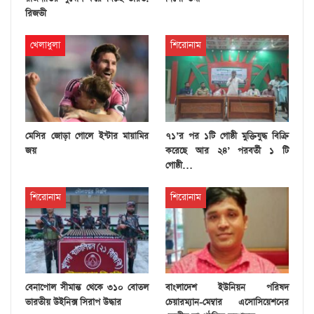
রিজভী
খেলাধুলা
শিরোনাম
মেসির জোড়া গোলে ইন্টার মায়ামির
৭১’র পর ১টি গোষ্ঠী মুক্তিযুদ্ধ বিক্রি
জয়
করেছে আর ২৪’ পরবর্তী ১ টি
গোষ্ঠী…
শিরোনাম
শিরোনাম
বেনাপোল সীমান্ত থেকে ৩১০ বোতল
বাংলাদেশ ইউনিয়ন পরিষদ
ভারতীয় উইনিক্স সিরাপ উদ্ধার
চেয়ারম্যান-মেম্বার এসোসিয়েশনের