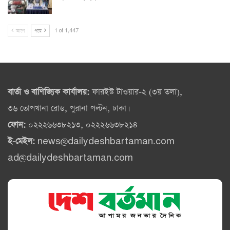
আগে
পরে
1 of 1,447
বার্তা ও বাণিজ্যিক কার্যালয়:
ফারইস্ট টাওয়ার-২ (৩য় তলা),
৩৬ তোপখানা রোড, পুরানা পল্টন, ঢাকা।
ফোন:
০২২২৬৬৩৮২১৩, ০২২২৬৬৩৮২১৪
ই-মেইল:
news@dailydeshbartaman.com
ad@dailydeshbartaman.com