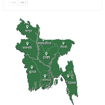
আগে
পরে