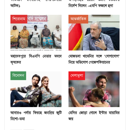
আটক১
নির্দেশ দিলেন -এমপি ফজলে হুদা
শিরোনাম
আন্তর্জাতিক
মহাদেবপুরে বিএনপি নেতার মদদে
মোজতবা খামেনির সঙ্গে ‘যোগাযোগ’
কৃষকের
নিয়ে অভিযোগ পেজেশকিয়ানের
বিনোদন
খেলাধুলা
আবারও পর্দায় ফিরছে জনপ্রিয় জুটি
মেসির জোড়া গোলে ইন্টার মায়ামির
নিশো–তমা
জয়