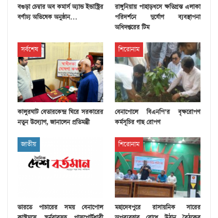
বগুড়া চেম্বার অব কমার্স অ্যান্ড ইন্ডাস্ট্রির
রাঙ্গুনিয়ায় পাহাড়ধসে ক্ষতিগ্রস্ত এলাকা
বর্ণাঢ্য অভিষেক অনুষ্ঠান…
পরিদর্শনে দুর্যোগ ব্যবস্থাপনা
অধিদপ্তরের টিম
সর্বশেষ
শিরোনাম
কালুরঘাট বেতারকেন্দ্র ঘিরে সরকারের
বেনাপোলে বিএনপি’র বৃক্ষরোপণ
নতুন উদ্যোগ, জানালেন প্রতিমন্ত্রী
কর্মসূচির গাছ রোপণ
জাতীয়
শিরোনাম
ভারতে পাচারের সময় বেনাপোল
মহাদেবপুরে রাসায়নিক সারের
কাস্টমসে স্বর্নবারসহ পাসপোর্টধারী
অপব্যবহার রোধে উঠান বৈঠকের