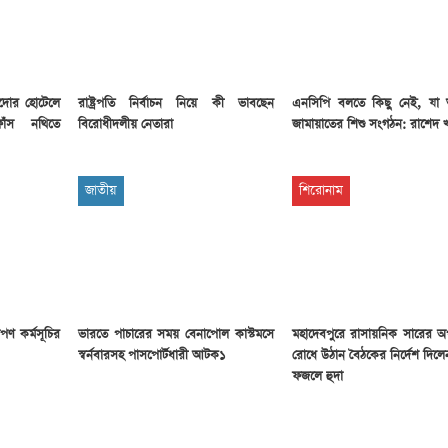
লদোর হোটেলে
রাষ্ট্রপতি নির্বাচন নিয়ে কী ভাবছেন
এনসিপি বলতে কিছু নেই, যা
ফাঁস নথিতে
বিরোধীদলীয় নেতারা
জামায়াতের শিশু সংগঠন: রাশেদ খ
জাতীয়
শিরোনাম
পণ কর্মসূচির
ভারতে পাচারের সময় বেনাপোল কাস্টমসে
মহাদেবপুরে রাসায়নিক সারের অ
স্বর্নবারসহ পাসপোর্টধারী আটক১
রোধে উঠান বৈঠকের নির্দেশ দিল
ফজলে হুদা