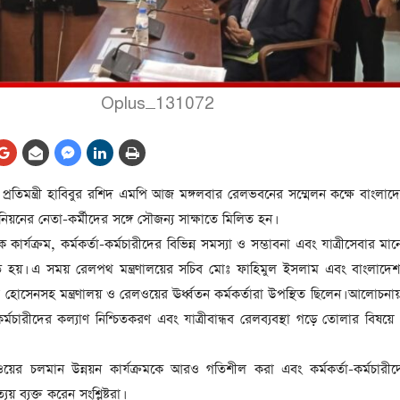
আর্কাইভ থেকে
লা
জ
সেহরি, ইফতার ও তারাবির
সময় নিরবচ্ছিন্ন বিদ্যুৎ রাখার
Oplus_131072
নির্দেশ: প্রধানমন্ত্রী তারেক
রহমান
তে
ের
আর্কাইভ থেকে
 প্রতিমন্ত্রী হাবিবুর রশিদ এমপি আজ মঙ্গলবার রেলভবনের সম্মেলন কক্ষে বাংলা
দেশের ১১তম প্রধানমন্ত্রী হলেন
উনিয়নের নেতা-কর্মীদের সঙ্গে সৌজন্য সাক্ষাতে মিলিত হন।
তারেক রহমান
 কার্যক্রম, কর্মকর্তা-কর্মচারীদের বিভিন্ন সমস্যা ও সম্ভাবনা এবং যাত্রীসেবার মান
ের
আর্কাইভ থেকে
্ঠিত হয়। এ সময় রেলপথ মন্ত্রণালয়ের সচিব মোঃ ফাহিমুল ইসলাম এবং বাংলাদ
নতুন মন্ত্রিসভা ৫০ সদস্যের হতে
সেনসহ মন্ত্রণালয় ও রেলওয়ের ঊর্ধ্বতন কর্মকর্তারা উপস্থিত ছিলেন। আলোচন
পারে, ২৫ পূর্ণমন্ত্রী, প্রতিমন্ত্রী
া-কর্মচারীদের কল্যাণ নিশ্চিতকরণ এবং যাত্রীবান্ধব রেলব্যবস্থা গড়ে তোলার বিষয়ে 
২৪
রীর
ীয়
ওয়ের চলমান উন্নয়ন কার্যক্রমকে আরও গতিশীল করা এবং কর্মকর্তা-কর্মচারীদ
আর্কাইভ থেকে
য় ব্যক্ত করেন সংশ্লিষ্টরা।