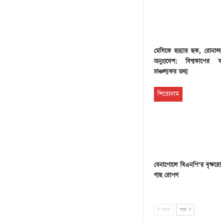
মেসিকে হত্যার ছক, রোনা
অনুপ্রবেশ: বিশ্বকাপের 
চাঞ্চল্যকর তথ্য
শিরোনাম
বেনাপোলে বিএনপি’র বৃক্ষরো
গাছ রোপণ
আগে
পরে