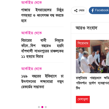
্রী খালেদা
আর্কাইভ থেকে
ের রাষ্ট্রীয়
আর্কাইভ থেকে
গাজায় ইসরায়েলের নিষ্ঠুর
Facebook
শেয়ার
ি
গণহত্যা ও ধ্বংসযজ্ঞ বন্ধ করতে
ভারতজুড়ে চলছে ‘মুজিব:এক
হবে
জাতির রূপকার ’সিনেম
প্রচারণা
আরও সংবাদ
ালেদা জিয়া
আর্কাইভ থেকে
আর্কাইভ থেকে
বিচারের বানী নিভৃতে
শিরোনাম
কাঁদে..বিশ বছরেও হয়নি
স্বামীকে বেঁধে স্ত্রীকে গণধর্ষণ
বাঁশখালী সাধনপুরের চাঞ্চল্যকর
ধর্ষককে পুলিশে দিল মা-বাবা
পাগলা
১১ হত্যার বিচার
িলল রেকর্ড
আর্কাইভ থেকে
কা
আর্কাইভ থেকে
প্রস্তুত গাবতলীর হাট
১৬৯ বছরের ইতিহাসে চা
রাঙ্গুনিয়ায় পাহাড়ধসে ক্ষতি
উৎপাদনের লক্ষ্যমাত্রা নতুন
পরিদর্শনে দুর্যোগ ব্যবস্থাপ
ির্বাচনি
রেকর্ডের সম্ভাবনা
টিম
তে পর্যটন
খেলাধুলা