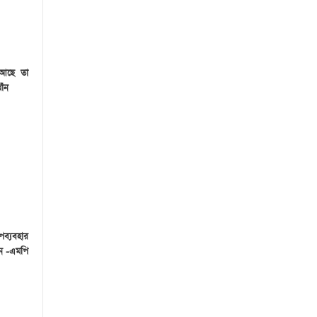
 আছে তা
াঁন
পব্যবহার
েন -এমপি