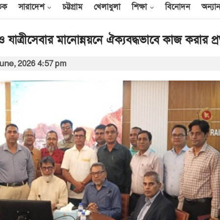
তিক
সারাদেশ
চট্টগ্রাম
খেলাধুলা
শিক্ষা
বিনোদন
অন্যান
যাত্রীসেবার মানোন্নয়নে ঐক্যবদ্ধভাবে কাজ করার প্র
June, 2026 4:57 pm
আন্তর্জাতিক
েক
এক দিনে ৪০ হিজবুল্লাহ
যোদ্ধাকে হত্যার দাবি
ইসরায়েলের
আর্কাইভ থেকে
বী
অন্তর্বর্তী সরকারের সময়ের
অধ্যাদেশ সংসদে উপস্থাপন
করা হবে
০০
আর্কাইভ থেকে
ান
প্রধানমন্ত্রীর সঙ্গে সৌদি
রাষ্ট্রদূতের সাক্ষাৎ