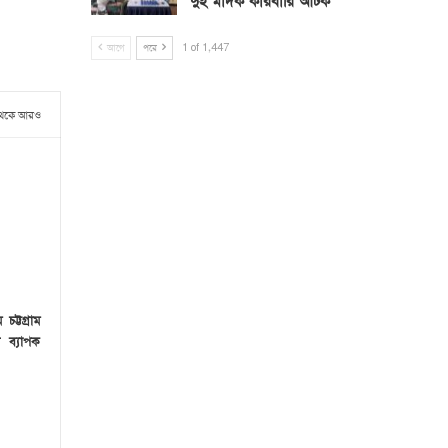
দুই মাদক কারবারি আটক
আগে
পরে
1 of 1,447
থেকে আরও
চট্টগ্রাম
 ব্যাপক