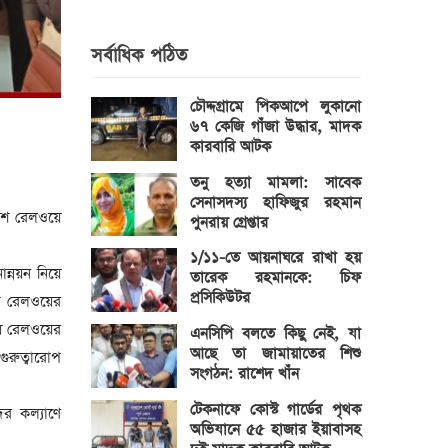
সর্বাধিক পঠিত
চৌদ্দগ্রামে পিকআপে লুকানো
৬৭ কেজি গাঁজা উদ্ধার, মাদক
কারবারি আটক
তনু হত্যা মামলা: সাবেক
সেনাসদস্য হাফিজুর রহমান
দেশ রেলওয়ে
পুনরায় গ্রেপ্তার
১/১১-তে আয়নাঘরে রাখা হয়
োন্নয়ন নিয়ে
তারেক রহমানকে: চিফ
প্রসিকিউটর
েশ রেলওয়ের
ায় রেলওয়ের
এনসিপি বলতে কিছু নেই, যা
আছে তা জামায়াতের শিশু
গুরুত্বারোপ
সংগঠন: রাশেদ খাঁন
টেকনাফে কোস্ট গার্ডের পৃথক
ের কল্যাণে
অভিযানে ৫৫ হাজার ইয়াবাসহ