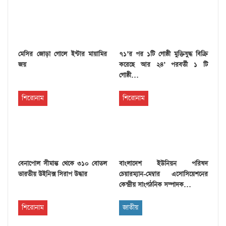
মেসির জোড়া গোলে ইন্টার মায়ামির
৭১’র পর ১টি গোষ্ঠী মুক্তিযুদ্ধ বিক্রি
জয়
করেছে আর ২৪’ পরবর্তী ১ টি
গোষ্ঠী…
শিরোনাম
শিরোনাম
বেনাপোল সীমান্ত থেকে ৩১০ বোতল
বাংলাদেশ ইউনিয়ন পরিষদ
ভারতীয় উইনিক্স সিরাপ উদ্ধার
চেয়ারম্যান-মেম্বার এসোসিয়েশনের
কেন্দ্রীয় সাংগঠনিক সম্পাদক…
শিরোনাম
জাতীয়