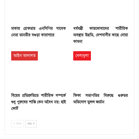
ঢাকায় গ্রেফতার এনসিপির সাবেক
ধর্মমন্ত্রী কায়কোবাদের শারীরিক
নেতা তানভীর বগুড়া কারাগারে
অবস্থার উন্নতি, দেশবাসীর কাছে দোয়া
কামনা
আইন আদালত
খেলাধুলা
বিয়ের প্রতিশ্রুতিতে শারীরিক সম্পর্কে
ফিফা সভাপতির বিরুদ্ধে গুরুতর
শুধু পুরুষের শাস্তি কেন অবৈধ নয়: হাই
অভিযোগ তুলল জর্ডান
কোর্ট
আগে
পরে