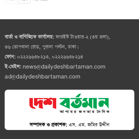
আগে
পরে
1 of 1,445
বার্তা ও বাণিজ্যিক কার্যালয়:
ফারইস্ট টাওয়ার-২ (৩য় তলা),
৩৬ তোপখানা রোড, পুরানা পল্টন, ঢাকা।
ফোন:
০২২২৬৬৩৮২১৩, ০২২২৬৬৩৮২১৪
ই-মেইল:
news@dailydeshbartaman.com
ad@dailydeshbartaman.com
সম্পাদক ও প্রকাশক:
এস. এম. জমির উদ্দীন