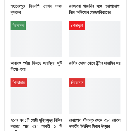
মহাদেবপুরে বিএনপি নেতার মদদে
মোজতবা খামেনির সঙ্গে ‘যোগাযোগ’
কৃষকের
নিয়ে অভিযোগ পেজেশকিয়ানের
বিনোদন
খেলাধুলা
আবারও পর্দায় ফিরছে জনপ্রিয় জুটি
মেসির জোড়া গোলে ইন্টার মায়ামির জয়
নিশো–তমা
শিরোনাম
শিরোনাম
৭১’র পর ১টি গোষ্ঠী মুক্তিযুদ্ধ বিক্রি
বেনাপোল সীমান্ত থেকে ৩১০ বোতল
করেছে আর ২৪’ পরবর্তী ১ টি
ভারতীয় উইনিক্স সিরাপ উদ্ধার