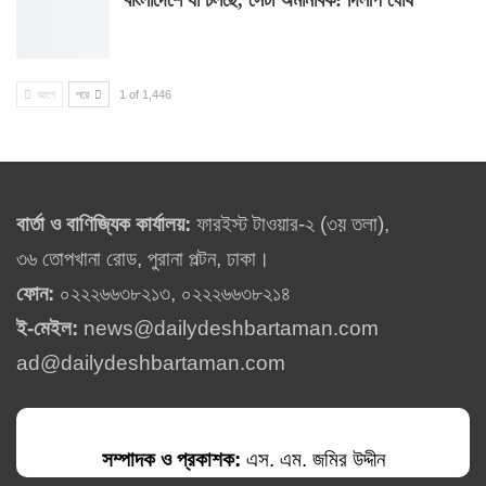
বাংলাদেশে যা চলছে, সেটা অমানবিক: দিলীপ ঘোষ
আগে
পরে
1 of 1,446
বার্তা ও বাণিজ্যিক কার্যালয়:
ফারইস্ট টাওয়ার-২ (৩য় তলা),
৩৬ তোপখানা রোড, পুরানা পল্টন, ঢাকা।
ফোন:
০২২২৬৬৩৮২১৩, ০২২২৬৬৩৮২১৪
ই-মেইল:
news@dailydeshbartaman.com
ad@dailydeshbartaman.com
সম্পাদক ও প্রকাশক:
এস. এম. জমির উদ্দীন