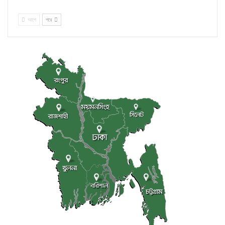
আগে
পরে