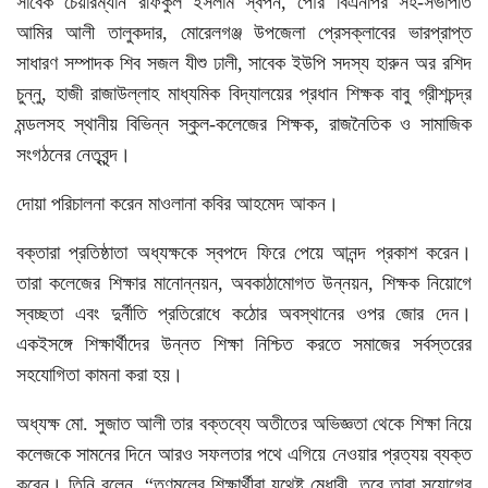
সাবেক চেয়ারম্যান রফিকুল ইসলাম স্বপন, পৌর বিএনপির সহ-সভাপতি
আমির আলী তালুকদার, মোরেলগঞ্জ উপজেলা প্রেসক্লাবের ভারপ্রাপ্ত
সাধারণ সম্পাদক শিব সজল যীশু ঢালী, সাবেক ইউপি সদস্য হারুন অর রশিদ
চুন্নু, হাজী রাজাউল্লাহ মাধ্যমিক বিদ্যালয়ের প্রধান শিক্ষক বাবু গ্রীশচন্দ্র
মন্ডলসহ স্থানীয় বিভিন্ন স্কুল-কলেজের শিক্ষক, রাজনৈতিক ও সামাজিক
সংগঠনের নেতৃবৃন্দ।
দোয়া পরিচালনা করেন মাওলানা কবির আহমেদ আকন।
বক্তারা প্রতিষ্ঠাতা অধ্যক্ষকে স্বপদে ফিরে পেয়ে আনন্দ প্রকাশ করেন।
তারা কলেজের শিক্ষার মানোন্নয়ন, অবকাঠামোগত উন্নয়ন, শিক্ষক নিয়োগে
স্বচ্ছতা এবং দুর্নীতি প্রতিরোধে কঠোর অবস্থানের ওপর জোর দেন।
একইসঙ্গে শিক্ষার্থীদের উন্নত শিক্ষা নিশ্চিত করতে সমাজের সর্বস্তরের
সহযোগিতা কামনা করা হয়।
অধ্যক্ষ মো. সুজাত আলী তার বক্তব্যে অতীতের অভিজ্ঞতা থেকে শিক্ষা নিয়ে
কলেজকে সামনের দিনে আরও সফলতার পথে এগিয়ে নেওয়ার প্রত্যয় ব্যক্ত
করেন। তিনি বলেন, “তৃণমূলের শিক্ষার্থীরা যথেষ্ট মেধাবী, তবে তারা সুযোগের