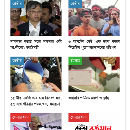
জাতীয়
জাতীয়
নাশকতা করার মতো সক্ষমতা নেই
৩ আগস্টের সেই ‘এক দফা’ বদলে
আ.লীগের: স্বরাষ্ট্রমন্ত্রী
দিয়েছিল পুরো আন্দোলনের গতিপথ
জাতীয়
চট্টগ্রাম
১৫ টাকা কেজি দরে চাল বিতরণ শুরু,
ওয়াসার পানিতে ময়লা ও দুর্গন্ধ
৫৫ লাখ পরিবার পাচ্ছে খাদ্য সহায়তা
জেলার খবর
জেলার খবর