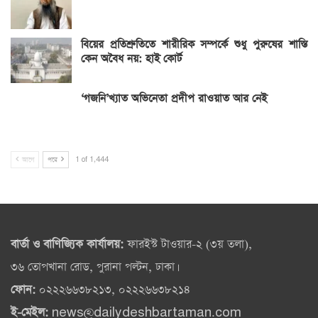
বিয়ের প্রতিশ্রুতিতে শারীরিক সম্পর্কে শুধু পুরুষের শাস্তি
কেন অবৈধ নয়: হাই কোর্ট
‘গজনি’খ্যাত অভিনেতা প্রদীপ রাওয়াত আর নেই
আগে
পরে
1 of 1,444
বার্তা ও বাণিজ্যিক কার্যালয়:
ফারইস্ট টাওয়ার-২ (৩য় তলা),
৩৬ তোপখানা রোড, পুরানা পল্টন, ঢাকা।
ফোন:
০২২২৬৬৩৮২১৩, ০২২২৬৬৩৮২১৪
ই-মেইল:
news@dailydeshbartaman.com