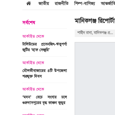
জাতীয়
রাজনীতি
শিল্প-বাণিজ্য
আন্তর্জা
মানিকগঞ্জ রিপোর্
সর্বশেষ
শাহীন রানা, মানিকগঞ্জ প্রতিনিধি
আর্কাইভ থেকে
আর্কাইভ থেকে
জবুল্লাহ
টালিউডের প্রসেনজিৎ-ঋতুপর্ণা
শ্রীগোবিন্দপুর চা বাগানের ল
যার দাবি
জুটির ‘হাফ সেঞ্চুরি’
প্রকৃতির পরিপূর্ণ রূপ
আর্কাইভ থেকে
আর্কাইভ থেকে
মৌলভীবাজারের ৪টি উপজেলা
গোপালপুরে অদম্য মেধা
রের সময়ের
শত্রুমুক্ত দিবস
প্রতিবন্ধী সামি
 উপস্থাপন
আর্কাইভ থেকে
আন্তর্জাতিক
‘মদন’ বেচে সংসার চলে
এশিয়ার শীর্ষ ১
গুরুদাসপুরের বৃদ্ধ কাঞ্চন কুন্ডুর
বিশ্ববিদ্যালয়ের তালিকায় স্থ
ঙ্গে সৌদি
পায়নি বাংলাদেশের একটিও