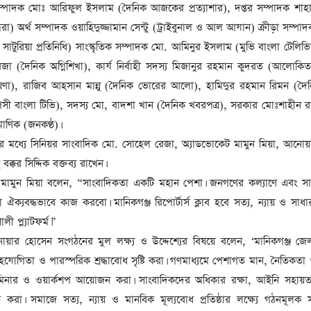
সাবেক প্রধানমন্ত্রী খালেদা
্পাদক মোঃ আরিফুল ইসলাম (দৈনিক আজকের প্রত্যাশার), দপ্তর সম্পাদক শাহ
জিয়ার মৃত্যুতে ৩ দিনের রাষ্ট্রীয়
া) অর্থ সম্পাদক ওয়াহিদুজ্জামান সেন্টু (ট্রাইবুনাল ও আল আযান) ক্রীড়া সম্প
শোক, প্রজ্ঞাপন জারি
টি
র সাটুরিয়া প্রতিনিধি) সাংস্কৃতিক সম্পাদক মো. আমিনুর ইসলাম (মুভি বাংলা টেলিভি
ার
 (দৈনিক অগ্নিশিখা), কার্য নির্বাহী সদস্য মিজানুর রহমান কুদরত (আলোকিত 
আর্কাইভ থেকে
ঘোষণা), রাজিব আহসান মান্নু (দৈনিক ভোরের আলো), হামিদুর রহমান রিমন (দ
দেশনেত্রী বেগম খালেদা জিয়া
আর নেই
পসী বাংলা টিভি), সদস্য মো, বাদশা খান (দৈনিক খবরপত্র), সরকার মোঃশাহীন র
াণিক (জনকণ্ঠ)।
, ২
আর্কাইভ থেকে
র মধ্যে সিনিয়র সাংবাদিক মো. সোহেল রেজা, অ্যাডভোকেট মামুন মিয়া, আনো
ঐতিহাসিক পাগলা
্কর সিদ্দিক বক্তব্য রাখেন।
মসজিদ:দানবাক্সে মিলল রেকর্ড
ামুন মিয়া বলেন, “সাংবাদিকতা একটি মহান পেশা। জনগণের কল্যাণে এবং সা
৬ কোটি ৩২ লাখ টাকা
া ঐক্যবদ্ধভাবে কাজ করবো। মানিকগঞ্জ রিপোর্টার্স ক্লাব হবে সত্য, ন্যায় ও সাধ
ী প্ল্যাটফর্ম।”
আর্কাইভ থেকে
ার হোসেন সংগঠনের মুল লক্ষ্য ও উদ্দেশ্যের বিষয়ে বলেন, ‘মানিকগঞ্জ জে
৫ বছর পর পর নির্বাচনি
হযোগিতা ও পারস্পরিক শ্রদ্ধাবোধ সৃষ্টি করা। গণমাধ্যমে পেশাগত মান, নৈতিকতা ও
সহিংসতার অভিঘাতে পর্যটন
খাত
েমিনার ও ওয়ার্কশপ আয়োজন করা। সাংবাদিকদের অধিকার রক্ষা, আইনি সহায়তা
ত করা। সমাজে সত্য, ন্যায় ও মানবিক মূল্যবোধ প্রতিষ্ঠার লক্ষ্যে গঠনমূলক 