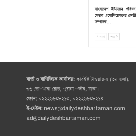
বাংলাদেশ ইউনিয়ন পরিষদ চ
মেম্বার এসোসিয়েশনের কেন্দ্
সম্পাদক…
আগে
পরে
বার্তা ও বাণিজ্যিক কার্যালয়:
ফারইস্ট টাওয়ার-২ (৩য় তলা),
৩৬ তোপখানা রোড, পুরানা পল্টন, ঢাকা।
ফোন:
০২২২৬৬৩৮২১৩, ০২২২৬৬৩৮২১৪
ই-মেইল:
news@dailydeshbartaman.com
ad@dailydeshbartaman.com