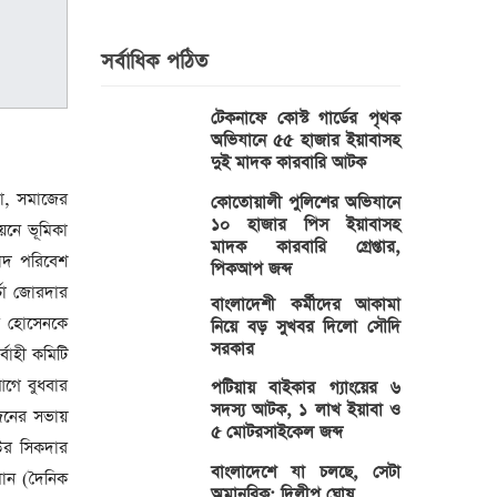
সর্বাধিক পঠিত
টেকনাফে কোস্ট গার্ডের পৃথক
অভিযানে ৫৫ হাজার ইয়াবাসহ
দুই মাদক কারবারি আটক
োলা, সমাজের
কোতোয়ালী পুলিশের অভিযানে
১০ হাজার পিস ইয়াবাসহ
নয়নে ভূমিকা
মাদক কারবারি গ্রেপ্তার,
বাদ পরিবেশ
পিকআপ জব্দ
র্চা জোরদার
বাংলাদেশী কর্মীদের আকামা
র হোসেনকে
নিয়ে বড় সুখবর দিলো সৌদি
সরকার
্বাহী কমিটি
আগে বুধবার
পটিয়ায় বাইকার গ্যাংয়ের ৬
সদস্য আটক, ১ লাখ ইয়াবা ও
োজনের সভায়
৫ মোটরসাইকেল জব্দ
উর সিকদার
বাংলাদেশে যা চলছে, সেটা
মান (দৈনিক
অমানবিক: দিলীপ ঘোষ