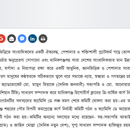
আর্কাইভ থেকে
লা
জ
সেহরি, ইফতার ও তারাবির
সময় নিরবচ্ছিন্ন বিদ্যুৎ রাখার
নির্দেশ: প্রধানমন্ত্রী তারেক
রহমান
তে
 ভিত্তিতে সাংবাদিকদের একটি ঐক্যবদ্ধ, পেশাদার ও শক্তিশালী প্ল্যাটফর্ম গড়ে ত
ের
আর্কাইভ থেকে
যম চর্চায় অনুপ্রেরণা যোগানো এবং মানিকগঞ্জসহ সারা দেশের সাংবাদিকতার মান উন্
দেশের ১১তম প্রধানমন্ত্রী হলেন
, মর্যাদা ও নিরাপত্তা রক্ষা করে একটি আধুনিক, জ্ঞানভিত্তিক ও পেশাদার সং
তারেক রহমান
ারণ মানুষের কণ্ঠস্বরকে সঠিকভাবে তুলে ধরে সমাজে ন্যায়, স্বচ্ছতা ও গণতন্ত্রের চ
ের
নিয়ে অ্যাডভোকেট মো. মামুন মিয়াকে (দৈনিক জনবানী) সভাপতি ও মো. আনোয়া
আর্কাইভ থেকে
ন টিভি) সাধারণ সম্পাদক করে মানিকগঞ্জ রিপোর্টার্স ক্লাবের ত্রি-বার্ষিক কার্য নির
নতুন মন্ত্রিসভা ৫০ সদস্যের হতে
সংগঠনটির সদস্যদের ফ্যামিলি ডে লঞ্চ ভ্রমণ শেষে কমিটি ঘোষণা করা হয়। এর 
পারে, ২৫ পূর্ণমন্ত্রী, প্রতিমন্ত্রী
২৪
ঞ্জ শহরের পৌর বিপনী কমপ্লেক্সে কার্য নির্বাহী কমিটি গঠন ও ফ্যামিলি ডে আয়
রীর
টি গঠন করা হয়। কমিটির অন্যান্য সদস্যের মধ্যে রয়েছেন- সহ-সভাপতি আতা
ীয়
আর্কাইভ থেকে
রাম) ও জাহিদ মোল্লা (দৈনিক নতুন দেশ), যুগ্ম সাধারণ সম্পাদক হাফিজুর রহ