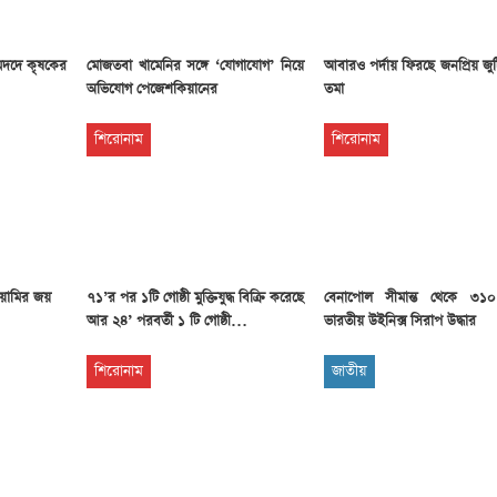
মদদে কৃষকের
মোজতবা খামেনির সঙ্গে ‘যোগাযোগ’ নিয়ে
আবারও পর্দায় ফিরছে জনপ্রিয় জু
অভিযোগ পেজেশকিয়ানের
তমা
শিরোনাম
শিরোনাম
য়ামির জয়
৭১’র পর ১টি গোষ্ঠী মুক্তিযুদ্ধ বিক্রি করেছে
বেনাপোল সীমান্ত থেকে ৩১
আর ২৪’ পরবর্তী ১ টি গোষ্ঠী…
ভারতীয় উইনিক্স সিরাপ উদ্ধার
শিরোনাম
জাতীয়