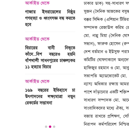
্রী খালেদা
আর্কাইভ থেকে
ঢাকার ডাক) সহ-সাধারণ সম
ের রাষ্ট্রীয়
আর্কাইভ থেকে
সুজন (দৈনিক আজকের বসুন্ধর
গাজায় ইসরায়েলের নিষ্ঠুর
ি
গণহত্যা ও ধ্বংসযজ্ঞ বন্ধ করতে
ভারতজুড়ে চলছে ‘মুজিব:এক
বক্কর সিদ্দিক (এশিয়ান টিভি
হবে
জাতির রূপকার ’সিনেম
সম্পাদক রেজাউল করিম রেজা
প্রচারণা
মো. নান্নু মিয়া (দৈনিক 
ালেদা জিয়া
আর্কাইভ থেকে
সন্ধান), ফারুক হোসেন (রু
আর্কাইভ থেকে
বিচারের বানী নিভৃতে
দেশ বর্তমান ও ইউসুফ পরাম
কাঁদে..বিশ বছরেও হয়নি
স্বামীকে বেঁধে স্ত্রীকে গণধর্ষণ
কমিটির ঘোষণাকালে অন্যদে
বাঁশখালী সাধনপুরের চাঞ্চল্যকর
ধর্ষককে পুলিশে দিল মা-বাবা
পাগলা
১১ হত্যার বিচার
হাফিজুর রহমান ও মো. আবু বক
িলল রেকর্ড
আর্কাইভ থেকে
সভাপতি অ্যাডভোকেট মো. ম
কা
আর্কাইভ থেকে
প্রস্তুত গাবতলীর হাট
ন্যায্য অধিকার রক্ষায় আমর
১৬৯ বছরের ইতিহাসে চা
পাশে দাঁড়ানোর একটি শক্তিশাল
উৎপাদনের লক্ষ্যমাত্রা নতুন
সাধারণ সম্পাদক মো. আনোয়
ির্বাচনি
রেকর্ডের সম্ভাবনা
সাংবাদিকদের মধ্যে ঐক্য, স
তে পর্যটন
বজায় রাখতে প্রশিক্ষণ, স
নিরাপদ কর্মপরিবেশ নিশ্চি