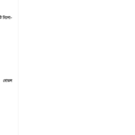
টি নিশো–
০ বোতল