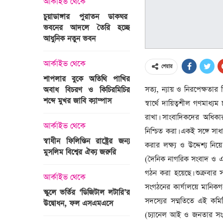
আর্কাইভ থেকে
অপরাধ
চুয়াডাঙ্গার পুরাতন ডাকঘর
ভবনের আদলে তৈরি হচ্ছে
গুলশান হলি আর্টিজান হাম
 তারাবির
আধুনিক নতুন ভবন
মামলা : হাইকোর্টের রায় আ
দ্যুৎ রাখার
ত্রী তারেক
আর্কাইভ থেকে
আন্তর্জাতিক
শেয়ার
শাপলার বুকে অতিথি পাখির
অজ্ঞাত বন্দুকধারীর গুলি
সত্য, ন্যায় ও নিরপেক্ষতার
অবাধ বিচরণ ও কিচিরমিচির
মাওলানা তারেক জামিল
শব্দে মুখর জাবি ক্যাম্পাস
ছেলের মৃত্যু
স্বার্থে দায়িত্বশীল গণমাধ্
ন্ত্রী হলেন
রাখা। সাংবাদিকদের অধিকার
আর্কাইভ থেকে
আন্তর্জাতিক
নিশ্চিত করা। একই সঙ্গে সাধ
স্বাধীন ফিলিস্তিন রাষ্ট্রের জন্য
বিশ্বকাপ ইাতহাসে সাকিব
করার লক্ষ্য ও উদ্দেশ্য 
মুসলিম বিশ্বের ঐক্য জরুরি
আরেকটি রেকর্ড
(দৈনিক নাগরিক সংবাদ ও এশিয়া
সদস্যের হতে
গঠন করা হয়েছে। শুক্রবার 
 প্রতিমন্ত্রী
আর্কাইভ থেকে
আর্কাইভ থেকে
সংগঠনের কার্যালয়ে মানিকগ
স্কুলে ভর্তির ‘ডিজিটাল লটারি’র
টানেল উদ্বোধন : প্রধানমন্ত্
সদস্যের সম্মতিতে এই কমি
উদ্বোধন, ফল এসএমএসে
জনসভায় যোগ দিচ্ছেন দল
নেতাকর্মীরা
(চ্যানেল আই ও জনতার সংগ্