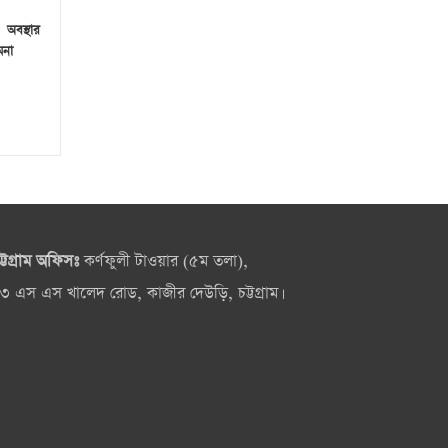
 অবস্থার
মনা
ট্টগ্রাম অফিসঃ
কর্ণফুলী টাওয়ার (৫ম তলা),
৩ এস এস খালেদ রোড, কাজীর দেউড়ি, চট্টগ্রাম।