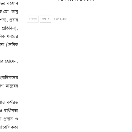
াদুর রহমান
াদক মো. আবু
শন), প্রচার
আগে
পরে
1 of 1,446
প্রতিদিন),
ৈনিক খবরের
ানা (দৈনিক
য়ার হোসেন,
ংবাদিকদের
ারণ মানুষের
লার কর্মরত
 স্বাধীনতা
 প্রদান ও
সাংবাদিকতা