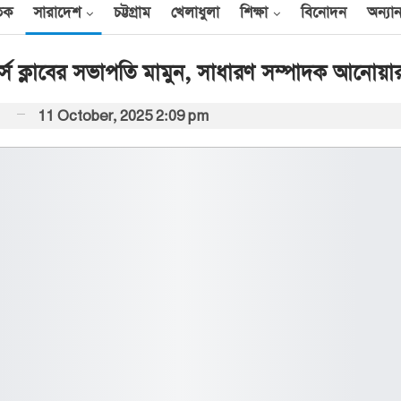
তিক
সারাদেশ
চট্টগ্রাম
খেলাধুলা
শিক্ষা
বিনোদন
অন্যান
টার্স ক্লাবের সভাপতি মামুন, সাধারণ সম্পাদক আনোয়া
11 October, 2025 2:09 pm
আন্তর্জাতিক
েক
এক দিনে ৪০ হিজবুল্লাহ
যোদ্ধাকে হত্যার দাবি
ইসরায়েলের
আর্কাইভ থেকে
বী
অন্তর্বর্তী সরকারের সময়ের
অধ্যাদেশ সংসদে উপস্থাপন
করা হবে
০০
আর্কাইভ থেকে
ান
প্রধানমন্ত্রীর সঙ্গে সৌদি
রাষ্ট্রদূতের সাক্ষাৎ