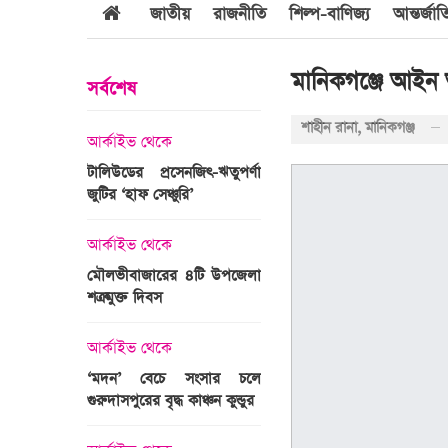
জাতীয়
রাজনীতি
শিল্প-বাণিজ্য
আন্তর্জা
মানিকগঞ্জে আইন অ
সর্বশেষ
শাহীন রানা, মানিকগঞ্জ
আর্কাইভ থেকে
আর্কাইভ থেকে
বুল্লাহ
টালিউডের প্রসেনজিৎ-ঋতুপর্ণা
শ্রীগোবিন্দপুর চা বাগানের লে
র দাবি
জুটির ‘হাফ সেঞ্চুরি’
প্রকৃতির পরিপূর্ণ রূপ
আর্কাইভ থেকে
আর্কাইভ থেকে
মৌলভীবাজারের ৪টি উপজেলা
গোপালপুরে অদম্য মেধাব
র সময়ের
শত্রুমুক্ত দিবস
প্রতিবন্ধী সামি
পস্থাপন
আর্কাইভ থেকে
আন্তর্জাতিক
‘মদন’ বেচে সংসার চলে
এশিয়ার শীর্ষ ১০
গুরুদাসপুরের বৃদ্ধ কাঞ্চন কুন্ডুর
বিশ্ববিদ্যালয়ের তালিকায় স্থা
্গে সৌদি
পায়নি বাংলাদেশের একটিও