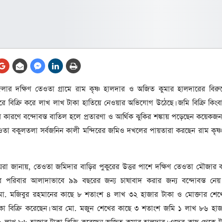
আর্কাইভ থেকে
া
সেহরি, ইফতার ও তারাবির
সময় নিরবচ্ছিন্ন বিদ্যুৎ রাখার
নির্দেশ: প্রধানমন্ত্রী তারেক
রহমান
ে
ার দক্ষিণ তেওতা গ্রামে রাম কৃষ্ণ হালদার ও অজিত কুমার হালদারের বিরুদ্ধে
র
আর্কাইভ থেকে
 করে বিক্রি করে লাখ লাখ টাকা হাতিয়ে নেওয়ার অভিযোগ উঠেছে। জমি বিক্রি কিংবা 
দেশের ১১তম প্রধানমন্ত্রী হলেন
ের কারণে বন্দোবস্ত বাতিল হলে প্রতারণা ও আর্থিক ঝুকির শঙ্কায় পড়েছেন কয়েকজ
তারেক রহমান
ওতা বকুলতলা সর্বজনিন কালী মন্দিরের জমিও দখলের পায়তারা করছেন রাম কৃষ্
র
আর্কাইভ থেকে
নতুন মন্ত্রিসভা ৫০ সদস্যের হতে
ীয়রা জানায়, তেওতা জমিদার বাড়ির পুকুরের উত্তর পাশে দক্ষিণ তেওতা মৌজা
পারে, ২৫ পূর্ণমন্ত্রী, প্রতিমন্ত্রী
 পরিবার আলাদাভাবে ৯৯ বছরের জন্য চাষাবাদ করার জন্য বন্দোবস্ত নেয়। 
২৪
র
রে মো. মজিবুর রহমানের কাছে ৮ শতাংশ ৪ লাখ ৩২ হাজার টাকা ও মোক্তার শে
য়
কা বিক্রি করেছেন। আর মো. মজুন শেখের কাছে ৩ শতাংশ জমি ১ লাখ ৮৬ হাজ
আর্কাইভ থেকে