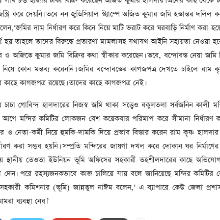
লাখ ৮৬ হাজার টাকা বিক্রি করেছেন অজিত কুমার হালদার। এদের কাছ থেকে ট
সাবেক প্রধানমন্ত্রী খালেদা
জিয়ার মৃত্যুতে ৩ দিনের রাষ্ট্রীয়
স্ট্রি করে দেয়নি। তবে নন জুডিসিয়াল স্ট্যাম্পে অজিত কুমার জমি হস্তান্তর দলিল
শোক, প্রজ্ঞাপন জারি
বলেন,‘জমির দাম নির্ধারণ করে কিনে নিয়ে মাটি ভরাট করে ঘরবাড়ি নির্মাণ করা হ
ি
ব্যর্থ হয় তাহলে তাদের বিরুদ্ধে প্রতারণা মামলাসহ যথাযথ আইনি সহায়তা নেওয়া হব
র
আর্কাইভ থেকে
ার ও অজিতে কুমার জমি বিক্রির কথা স্বীকার করেছেন। তবে, বন্দোবস্ত নেয়া জমি ব
দেশনেত্রী বেগম খালেদা জিয়া
তা নিয়ে কোন মন্তব্য করেননি। জমির বন্দোবস্তের কাগজপত্র দেখতে চাইলে রাম কৃ
আর নেই
 কাছে কাগজপত্র রয়েছে। তাদের কাছে কাগজপত্র নেই।
২
আর্কাইভ থেকে
 চাচা গোবিন্দ হালদারের নিজস্ব জমি থাকা সত্ত্বেও বকুলতলা সর্বজনিন কালী মন
ঐতিহাসিক পাগলা
আগে মন্দির কমিটির লোকজন বেশ কয়েকবার পরিমাপ করে সীমানা নির্ধারণ 
মসজিদ:দানবাক্সে মিলল রেকর্ড
 ও নেতা-কর্মী নিয়ে হুমকি-দামকি দিয়ে প্রভাব বিস্তার করেন রাম কৃষ্ণ হালদার
৬ কোটি ৩২ লাখ টাকা
ধারণ করা সম্ভব হয়নি। সম্প্রতি মন্দিরের জায়গা দখল করে দোকান ঘর নির্মাণের
নিয়ে স্থানীয় তেওতা ইউনিয়ন ভূমি অফিসের সহকারী তহশীলদারের কাছে অভিযো
আর্কাইভ থেকে
বাধা দেন। পরে রহস্যজনকভাবে কাজ চালিয়ে যায় বলে জানিয়েছে মন্দির কমিটি
৫ বছর পর পর নির্বাচনি
সহিংসতার অভিঘাতে পর্যটন
সহকারী কমিশনার (ভূমি) জান্নতুল নাঈম বলেন,‘ এ ব্যাপারে কেউ জেলা প্রশ
খাত
া ব্যবস্থা নেব।’