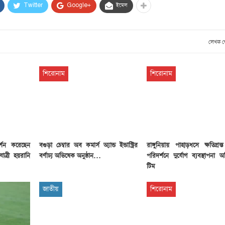
Twitter
Google+
ইমেল
লেখক 
শিরোনাম
শিরোনাম
র্শন করেছেন
বগুড়া চেম্বার অব কমার্স অ্যান্ড ইন্ডাস্ট্রির
রাঙ্গুনিয়ায় পাহাড়ধসে ক্ষতিগ্রস
াত্রী হয়রানি
বর্ণাঢ্য অভিষেক অনুষ্ঠান…
পরিদর্শনে দুর্যোগ ব্যবস্থাপনা অ
টিম
জাতীয়
শিরোনাম