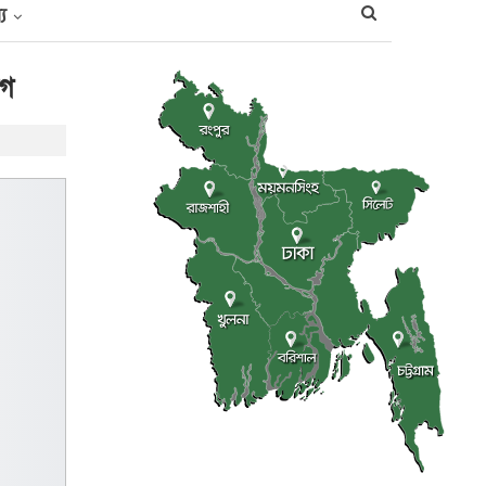
্য
োগ