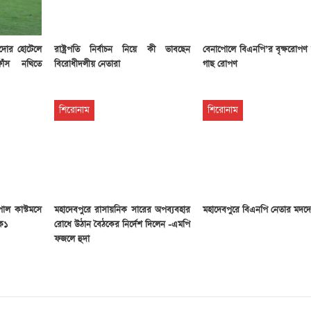
লদোর হোটেলে
রাষ্ট্রপতি নির্বাচন নিয়ে কী ভাবছেন
বেনাপোলে বিএনপি’র বৃক্ষরোপণ ক
ফাঁস নথিতে
বিরোধীদলীয় নেতারা
গাছ রোপণ
শিরোনাম
শিরোনাম
োল কাস্টমসে
মহাদেবপুরে রাসায়নিক সারের অপব্যবহার
মহাদেবপুরে বিএনপি নেতার মদদ
টক১
রোধে উঠান বৈঠকের নির্দেশ দিলেন -এমপি
ফজলে হুদা