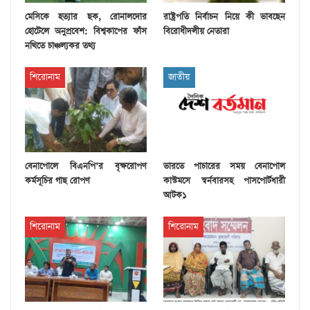
মেসিকে হত্যার ছক, রোনালদোর
রাষ্ট্রপতি নির্বাচন নিয়ে কী ভাবছেন
হোটেলে অনুপ্রবেশ: বিশ্বকাপের ফাঁস
বিরোধীদলীয় নেতারা
নথিতে চাঞ্চল্যকর তথ্য
শিরোনাম
জাতীয়
বেনাপোলে বিএনপি’র বৃক্ষরোপণ
ভারতে পাচারের সময় বেনাপোল
কর্মসূচির গাছ রোপণ
কাস্টমসে স্বর্নবারসহ পাসপোর্টধারী
আটক১
শিরোনাম
শিরোনাম