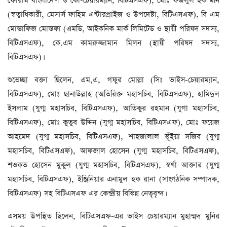
ফোরাম বাংলাদেশ ও কো-চেয়ারম্যান, বিটিএসএফ), মোঃ ফজলুল হক মনি
(স্বত্বাধিকারী, মেসার্স ফাহিম এন্টারপ্রাইজ ও উপদেষ্টা, বিটিএসএফ), বি এম
মোস্তাফিজ মোস্তফা (এমডি, আইকনিক মার্ক লিমিটেড ও স্থায়ী পরিষদ সদস্য,
বিটিএসএফ), কে.এম কামরুজ্জামান মিলন (স্থায়ী পরিষদ সদস্য,
বিটিএসএফ)।
শুভেচ্ছা বক্তা ছিলেন, এম,এ, গফুর মোল্লা (সিঃ ভাইস-চেয়ারম্যান,
বিটিএসএফ), মোঃ ছানাউল্লাহ (অতিরিক্ত মহাসচিব, বিটিএসএফ), হামিদুল
ইসলাম (যুগ্ম মহাসচিব, বিটিএসএফ), আতিকুর রহমান (যুগা মহাসচিব,
বিটিএসএফ), মোঃ কুতুব উদ্দিন (যুগ্ম মহাসচিব, বিটিএসএফ), মোঃ ফয়েজ
আহমেদ (যুগ্ম মহাসচিব, বিটিএসএফ), শাহজালাল ভূঁইয়া সজিব (যুগ্ম
মহাসচিব, বিটিএসএফ), আফজাল হোসেন (যুগ্ম মহাসচিব, বিটিএসএফ),
শওকত হোসেন মুকুল (যুগ্ম মহাসচিব, বিটিএসএফ), স্বর্ণা আক্তার (যুগ্ম
মহাসচিব, বিটিএসএফ), ইঞ্জিনিয়ার এনামুল হক রানা (সাংগঠনিক সম্পাদক,
বিটিএসএফ) সহ বিটিএসএফ এর কেন্দ্রীয় বিভিন্ন নেতৃবৃন্দ।
এসময় উপস্থিত ছিলেন, বিটিএসএফ-এর ভাইস চেয়ারম্যান মুহাম্মদ মুনির