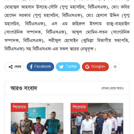
মোহাম্মদ আহসান উল্যাহ-সৌদি (যুগ্ম মহাসচিব, বিটিএসএফ), মোঃ কবির
হোসেন সরকার (যুগ্ম মহাসচিব, বিটিএসএফ), মোঃ হেলাল উদ্দিন (যুগ্ম
মহাসচিব, বিটিএসএফ), এস এম জহিরুল ইসলাম রাজু-বাহরাইন
(সাংগঠনিক সম্পাদক, বিটিএসএফ), আব্দুল মোমিন-লন্ডন (সাংগঠনিক
সম্পাদক, বিটিএসএফ), শরীফুল হোসাইন (কুমিল্লা বিভাগীয় সভাপতি,
বিটিএসএফ) সহ বিটিএসএফ-এর সকল স্তরের নেতৃবৃন্দ।
Facebook
Twitter
Google+
শেয়ার
আরও সংবাদ
লেখক থেকে আরও
শিরোনাম
শিরোনাম