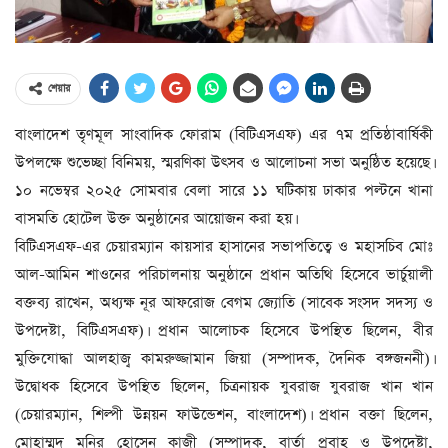
শেয়ার
বাংলাদেশ তৃণমূল সাংবাদিক ফোরাম (বিটিএসএফ) এর ৭ম প্রতিষ্ঠাবার্ষিকী
উপলক্ষে শুভেচ্ছা বিনিময়, স্মরণিকা উৎসব ও আলোচনা সভা অনুষ্ঠিত হয়েছে।
১০ নভেম্বর ২০২৫ সোমবার বেলা সারে ১১ ঘটিকায় ঢাকার পল্টনে খানা
বাসমতি হোটেল উক্ত অনুষ্ঠানের আয়োজন করা হয়।
বিটিএসএফ-এর চেয়ারম্যান কায়সার হাসানের সভাপতিত্বে ও মহাসচিব মোঃ
আল-আমিন শাওনের পরিচালনায় অনুষ্ঠানে প্রধান অতিথি হিসেবে ভার্চুয়ালী
বক্তব্য রাখেন, অধ্যক্ষ নূর আফরোজ বেগম জ্যোতি (সাবেক সংসদ সদস্য ও
উপদেষ্টা, বিটিএসএফ)। প্রধান আলোচক হিসেবে উপস্থিত ছিলেন, বীর
মুক্তিযোদ্ধা আলহাজ্ব কামরুজ্জামান জিয়া (সম্পাদক, দৈনিক বঙ্গজননী)।
উদ্বোধক হিসেবে উপস্থিত ছিলেন, চিত্রনায়ক যুবরাজ যুবরাজ খান খান
(চেয়ারম্যান, শিল্পী উন্নয়ন ফাউন্ডেশন, বাংলাদেশ)। প্রধান বক্তা ছিলেন,
মোহাম্মদ মনির হোসেন কাজী (সম্পাদক, বার্তা প্রবাহ ও উপদেষ্টা,