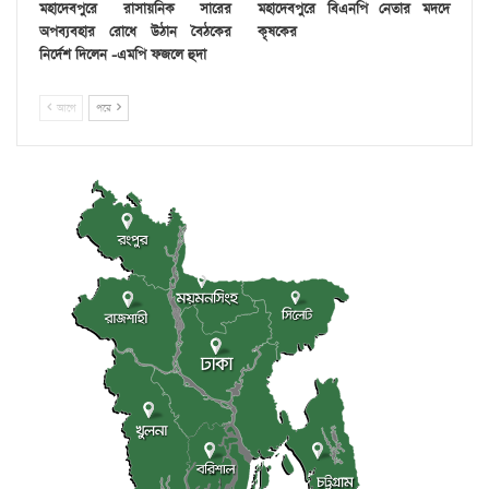
মহাদেবপুরে রাসায়নিক সারের
মহাদেবপুরে বিএনপি নেতার মদদে
অপব্যবহার রোধে উঠান বৈঠকের
কৃষকের
নির্দেশ দিলেন -এমপি ফজলে হুদা
আগে
পরে