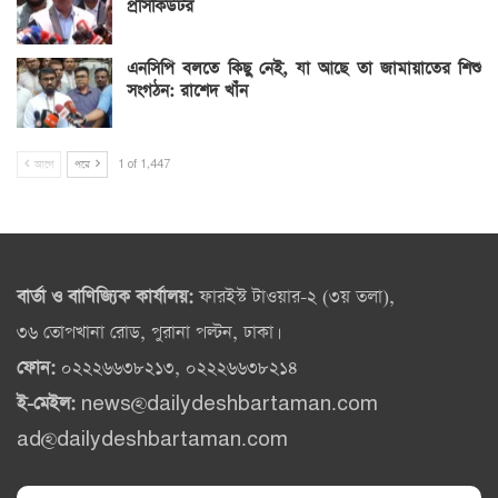
প্রসিকিউটর
এনসিপি বলতে কিছু নেই, যা আছে তা জামায়াতের শিশু
সংগঠন: রাশেদ খাঁন
আগে
পরে
1 of 1,447
বার্তা ও বাণিজ্যিক কার্যালয়:
ফারইস্ট টাওয়ার-২ (৩য় তলা),
৩৬ তোপখানা রোড, পুরানা পল্টন, ঢাকা।
ফোন:
০২২২৬৬৩৮২১৩, ০২২২৬৬৩৮২১৪
ই-মেইল:
news@dailydeshbartaman.com
ad@dailydeshbartaman.com