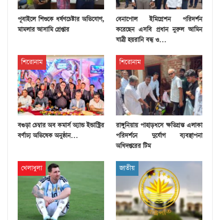
পূবাইলে শিশুকে ধর্ষণচেষ্টার অভিযোগ,
বেনাপোল ইমিগ্রেশন পরিদর্শন
মামলার আসামি গ্রেপ্তার
করেছেন এসবি প্রধান নুরুল আমিন
যাত্রী হয়রানি বন্ধ ও…
শিরোনাম
শিরোনাম
বগুড়া চেম্বার অব কমার্স অ্যান্ড ইন্ডাস্ট্রির
রাঙ্গুনিয়ায় পাহাড়ধসে ক্ষতিগ্রস্ত এলাকা
বর্ণাঢ্য অভিষেক অনুষ্ঠান…
পরিদর্শনে দুর্যোগ ব্যবস্থাপনা
অধিদপ্তরের টিম
খেলাধুলা
জাতীয়