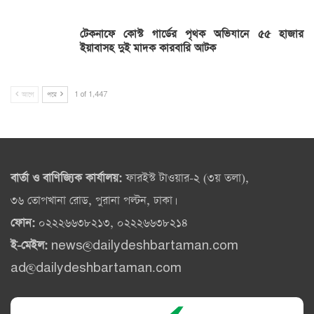
টেকনাফে কোস্ট গার্ডের পৃথক অভিযানে ৫৫ হাজার
ইয়াবাসহ দুই মাদক কারবারি আটক
আগে
পরে
1 of 1,447
বার্তা ও বাণিজ্যিক কার্যালয়:
ফারইস্ট টাওয়ার-২ (৩য় তলা),
৩৬ তোপখানা রোড, পুরানা পল্টন, ঢাকা।
ফোন:
০২২২৬৬৩৮২১৩, ০২২২৬৬৩৮২১৪
ই-মেইল:
news@dailydeshbartaman.com
ad@dailydeshbartaman.com