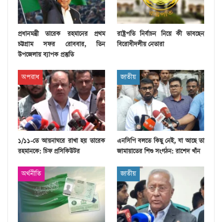
প্রধানমন্ত্রী তারেক রহমানের প্রথম
রাষ্ট্রপতি নির্বাচন নিয়ে কী ভাবছেন
চট্টগ্রাম সফর রোববার, তিন
বিরোধীদলীয় নেতারা
উপজেলায় ব্যাপক প্রস্তুতি
অপরাধ
জাতীয়
১/১১-তে আয়নাঘরে রাখা হয় তারেক
এনসিপি বলতে কিছু নেই, যা আছে তা
রহমানকে: চিফ প্রসিকিউটর
জামায়াতের শিশু সংগঠন: রাশেদ খাঁন
অর্থনীতি
জাতীয়