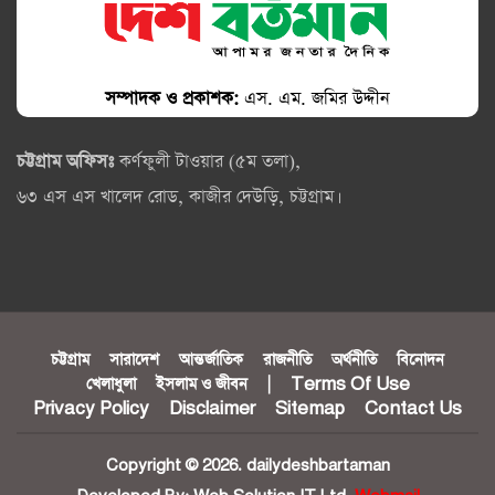
সম্পাদক ও প্রকাশক:
এস. এম. জমির উদ্দীন
চট্টগ্রাম অফিসঃ
কর্ণফুলী টাওয়ার (৫ম তলা),
৬৩ এস এস খালেদ রোড, কাজীর দেউড়ি, চট্টগ্রাম।
চট্টগ্রাম
সারাদেশ
আন্তর্জাতিক
রাজনীতি
অর্থনীতি
বিনোদন
খেলাধুলা
ইসলাম ও জীবন
|
Terms Of Use
Privacy Policy
Disclaimer
Sitemap
Contact Us
Copyright © 2026. dailydeshbartaman