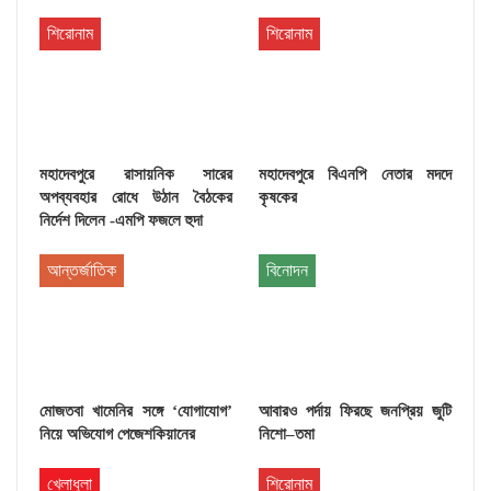
শিরোনাম
শিরোনাম
মহাদেবপুরে রাসায়নিক সারের
মহাদেবপুরে বিএনপি নেতার মদদে
অপব্যবহার রোধে উঠান বৈঠকের
কৃষকের
নির্দেশ দিলেন -এমপি ফজলে হুদা
আন্তর্জাতিক
বিনোদন
মোজতবা খামেনির সঙ্গে ‘যোগাযোগ’
আবারও পর্দায় ফিরছে জনপ্রিয় জুটি
নিয়ে অভিযোগ পেজেশকিয়ানের
নিশো–তমা
খেলাধুলা
শিরোনাম