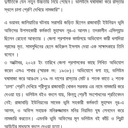
দুর্নীতিকে যেন নতুন উচ্চতায় নিয়ে গেছেন। ভলিউমে ঘষামাজা করে রাস্তার
স্থলে চালা শ্রেণি দেখিয়ে নামজারি”।
এ ভয়াবহ জালিয়াতির ঘটনায় সরাসরি জড়িত ছিলেন রাজাবাড়ী ইউনিয়ন ভূমি
অফিসের উপসহকারী কর্মকর্তা মুহাম্মদ নূর-এ আলম। তৎকালীন এসিল্যান্ড
ছিলেন রেহেনা আক্তার । জেলা প্রশাসক কার্যালয়ে অভিযোগ কারী ধলাদিয়া
গ্রামের মৃত. সামসুদ্দিনের ছেলে জহিরুল ইসলাম দেয়া এক সাক্ষাৎকারে তিনি
বলেনে ।
৩ অক্টোবর, ২০২৪ ইং তারিখে জেলা প্রশাসকের কাছে লিখিত অভিযোগ
করেন এসএ শাখার (স্মারক নং: ১৯৩৮)। অভিযোগে বলা হয়, ভলিউম
ঘষামাজা করে আরএস ১৭৯ নং দাগের রাস্তার মোট ৪ শতক কাতে ২ শতক
’চালা’ শ্রেণি দেখিয়ে শ্রীপুরে রাজাবাড়ী খোকন সরকার এর নামে নামজারি করে
দেওয়া হয়। ভলিউম বইও বদলে যায়, কিন্তু শ্রেণী সংশোধনের প্রতিবেদন
নেই: রাজাবাড়ি ইউনিয়নের সাবেক ভূমি সহকারী কর্মকর্তা মুহাম্মদ নূর-এ
আলম, ও অফিস সহায়ক মনিরুজ্জামান মনির নিয়মিত ঘুষ লেনদেন করে
নামজারি করতেন। এমনকি ভূমি অফিসের মূল ভলিউম বই কাঁচি ও প্রিন্ট
আউটের মাধ্যমে বদলে দেওয়া হতো।