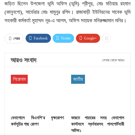
জড়িত ছিলেন উপজেলা ভূমি অফিস (ভূমি) শ্রীপুর, মোঃ মতিয়ার রহমান
(কানুনগো), সার্ভেয়ার মোঃ মামুনুর রশিদ। রাজাবাড়ী ইউনিয়নের সাবেক ভূমি
সহকারী কর্মকর্তা মুহাম্মদ নূর-এ আলম, অফিস সহায়ক মনিরুজ্জামান মনির।
Facebook
Twitter
Google+
শেয়ার
আরও সংবাদ
লেখক থেকে আরও
শিরোনাম
জাতীয়
বেনাপোলে বিএনপি’র বৃক্ষরোপণ
ভারতে পাচারের সময় বেনাপোল
কর্মসূচির গাছ রোপণ
কাস্টমসে স্বর্নবারসহ পাসপোর্টধারী
আটক১