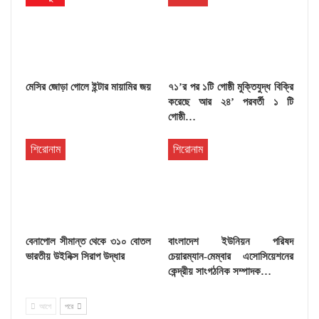
মেসির জোড়া গোলে ইন্টার মায়ামির জয়
৭১’র পর ১টি গোষ্ঠী মুক্তিযুদ্ধ বিক্রি
করেছে আর ২৪’ পরবর্তী ১ টি
গোষ্ঠী…
শিরোনাম
শিরোনাম
বেনাপোল সীমান্ত থেকে ৩১০ বোতল
বাংলাদেশ ইউনিয়ন পরিষদ
ভারতীয় উইনিক্স সিরাপ উদ্ধার
চেয়ারম্যান-মেম্বার এসোসিয়েশনের
কেন্দ্রীয় সাংগঠনিক সম্পাদক…
আগে
পরে