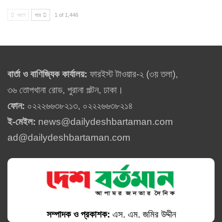
আগে
পরে
1 of 1,446
বার্তা ও বাণিজ্যিক কার্যালয়:
ফারইস্ট টাওয়ার-২ (৩য় তলা),
৩৬ তোপখানা রোড, পুরানা পল্টন, ঢাকা।
ফোন:
০২২২৬৬৩৮২১৩, ০২২২৬৬৩৮২১৪
ই-মেইল:
news@dailydeshbartaman.com
ad@dailydeshbartaman.com
সম্পাদক ও প্রকাশক:
এস. এম. জমির উদ্দীন