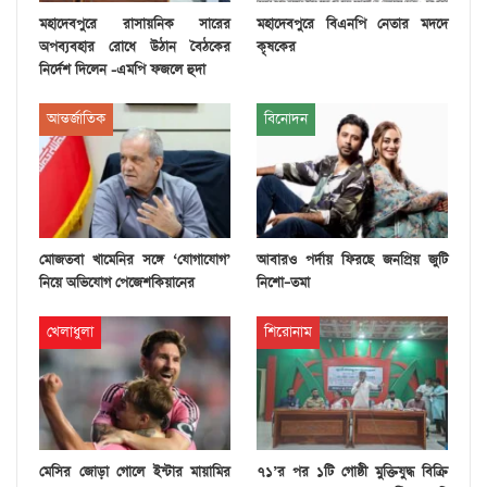
মহাদেবপুরে রাসায়নিক সারের
মহাদেবপুরে বিএনপি নেতার মদদে
অপব্যবহার রোধে উঠান বৈঠকের
কৃষকের
নির্দেশ দিলেন -এমপি ফজলে হুদা
আন্তর্জাতিক
বিনোদন
মোজতবা খামেনির সঙ্গে ‘যোগাযোগ’
আবারও পর্দায় ফিরছে জনপ্রিয় জুটি
নিয়ে অভিযোগ পেজেশকিয়ানের
নিশো–তমা
খেলাধুলা
শিরোনাম
মেসির জোড়া গোলে ইন্টার মায়ামির
৭১’র পর ১টি গোষ্ঠী মুক্তিযুদ্ধ বিক্রি