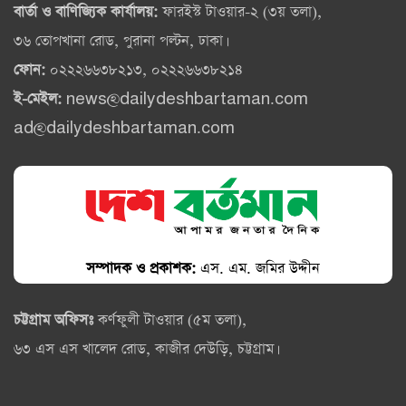
বার্তা ও বাণিজ্যিক কার্যালয়:
ফারইস্ট টাওয়ার-২ (৩য় তলা),
৩৬ তোপখানা রোড, পুরানা পল্টন, ঢাকা।
ফোন:
০২২২৬৬৩৮২১৩, ০২২২৬৬৩৮২১৪
ই-মেইল:
news@dailydeshbartaman.com
ad@dailydeshbartaman.com
সম্পাদক ও প্রকাশক:
এস. এম. জমির উদ্দীন
চট্টগ্রাম অফিসঃ
কর্ণফুলী টাওয়ার (৫ম তলা),
৬৩ এস এস খালেদ রোড, কাজীর দেউড়ি, চট্টগ্রাম।