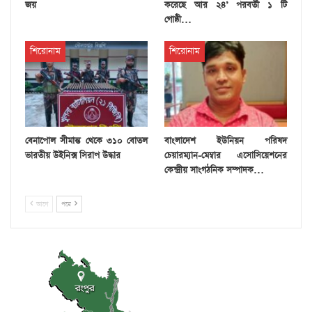
জয়
করেছে আর ২৪’ পরবর্তী ১ টি
গোষ্ঠী…
শিরোনাম
শিরোনাম
বেনাপোল সীমান্ত থেকে ৩১০ বোতল
বাংলাদেশ ইউনিয়ন পরিষদ
ভারতীয় উইনিক্স সিরাপ উদ্ধার
চেয়ারম্যান-মেম্বার এসোসিয়েশনের
কেন্দ্রীয় সাংগঠনিক সম্পাদক…
আগে
পরে