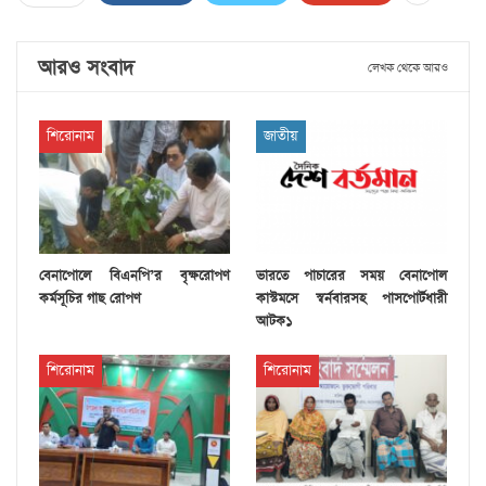
আরও সংবাদ
লেখক থেকে আরও
শিরোনাম
জাতীয়
বেনাপোলে বিএনপি’র বৃক্ষরোপণ
ভারতে পাচারের সময় বেনাপোল
কর্মসূচির গাছ রোপণ
কাস্টমসে স্বর্নবারসহ পাসপোর্টধারী
আটক১
শিরোনাম
শিরোনাম