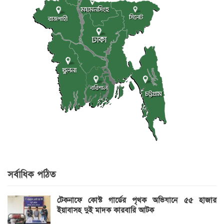
সর্বাধিক পঠিত
টেকনাফে কোস্ট গার্ডের পৃথক অভিযানে ৫৫ হাজার
ইয়াবাসহ দুই মাদক কারবারি আটক