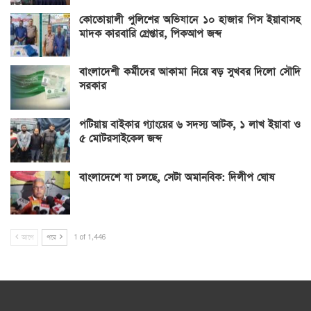
কোতোয়ালী পুলিশের অভিযানে ১০ হাজার পিস ইয়াবাসহ
মাদক কারবারি গ্রেপ্তার, পিকআপ জব্দ
বাংলাদেশী কর্মীদের আকামা নিয়ে বড় সুখবর দিলো সৌদি
সরকার
পটিয়ায় বাইকার গ্যাংয়ের ৬ সদস্য আটক, ১ লাখ ইয়াবা ও
৫ মোটরসাইকেল জব্দ
বাংলাদেশে যা চলছে, সেটা অমানবিক: দিলীপ ঘোষ
আগে
পরে
1 of 1,446