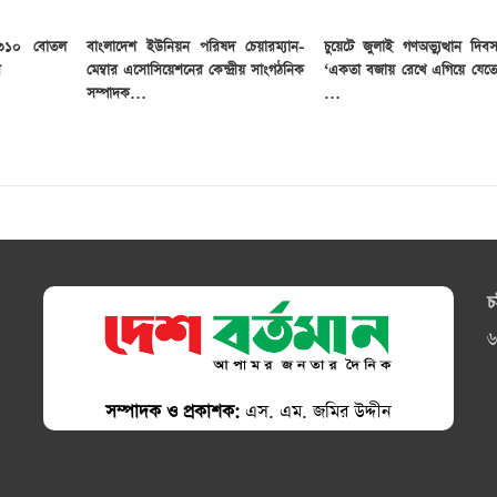
 ৩১০ বোতল
বাংলাদেশ ইউনিয়ন পরিষদ চেয়ারম্যান-
চুয়েটে জুলাই গণঅভ্যুত্থান দি
র
মেম্বার এসোসিয়েশনের কেন্দ্রীয় সাংগঠনিক
‘একতা বজায় রেখে এগিয়ে যেতে
সম্পাদক…
…
চ
৬
সম্পাদক ও প্রকাশক:
এস. এম. জমির উদ্দীন