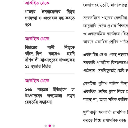
্রী খালেদা
আর্কাইভ থেকে
মেলান্দহে ৬১টি, মাদারগঞ্জে
ের রাষ্ট্রীয়
আর্কাইভ থেকে
গাজায় ইসরায়েলের নিষ্ঠুর
ি
সরেজমিনে শহরের বেলটিয়া প
গণহত্যা ও ধ্বংসযজ্ঞ বন্ধ করতে
ভারতজুড়ে চলছে ‘মুজিব:এক
হবে
জাতির রূপকার ’সিনেম
জানুয়ারি থেকে প্রধান শিক্ষক
প্রচারণা
ও একাডেমিক কার্যক্রম। বি
ালেদা জিয়া
আর্কাইভ থেকে
কারণে একাধিক শ্রেণির পাঠদা
আর্কাইভ থেকে
বিচারের বানী নিভৃতে
কাঁদে..বিশ বছরেও হয়নি
স্বামীকে বেঁধে স্ত্রীকে গণধর্ষণ
একই চিত্র দেখা গেছে শহরের 
বাঁশখালী সাধনপুরের চাঞ্চল্যকর
ধর্ষককে পুলিশে দিল মা-বাবা
সরকারি প্রাথমিক বিদ্যালয়ে
পাগলা
১১ হত্যার বিচার
পাঠদান, সবকিছুতেই তৈরি হ
িলল রেকর্ড
আর্কাইভ থেকে
কা
আর্কাইভ থেকে
প্রস্তুত গাবতলীর হাট
বেলটিয়া পুলিশ লাইন্স বিদ্
১৬৯ বছরের ইতিহাসে চা
একাধিক শ্রেণির ক্লাস নিত
উৎপাদনের লক্ষ্যমাত্রা নতুন
যাচ্ছে না, তারা সঠিক কাঙ্ক
ির্বাচনি
রেকর্ডের সম্ভাবনা
তে পর্যটন
খুপীবাড়ী সরকারি প্রাথমিক বি
করতে গিয়ে প্রশাসনিক কাজ 