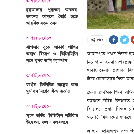
আর্কাইভ থেকে
অপরাধ
চুয়াডাঙ্গার পুরাতন ডাকঘর
ভবনের আদলে তৈরি হচ্ছে
গুলশান হলি আর্টিজান হাম
 তারাবির
আধুনিক নতুন ভবন
মামলা : হাইকোর্টের রায় আ
দ্যুৎ রাখার
ত্রী তারেক
আর্কাইভ থেকে
আন্তর্জাতিক
শেয়ার
শাপলার বুকে অতিথি পাখির
অজ্ঞাত বন্দুকধারীর গুলি
জামালপুরে প্রধান শিক্ষক ছাড
অবাধ বিচরণ ও কিচিরমিচির
মাওলানা তারেক জামিল
শব্দে মুখর জাবি ক্যাম্পাস
ছেলের মৃত্যু
নিয়োগ না হওয়ায় ভারপ্রাপ্
ন্ত্রী হলেন
থাকায় জেলার প্রাথমিক শিক্ষ
আর্কাইভ থেকে
আন্তর্জাতিক
দিয়ে কোনোভাবে শিক্ষা কার্
স্বাধীন ফিলিস্তিন রাষ্ট্রের জন্য
বিশ্বকাপ ইাতহাসে সাকিব
মুসলিম বিশ্বের ঐক্য জরুরি
আরেকটি রেকর্ড
জেলা প্রাথমিক শিক্ষা অফ
সদস্যের হতে
বর্তমানে বিভিন্ন বিদ্যালয
 প্রতিমন্ত্রী
আর্কাইভ থেকে
আর্কাইভ থেকে
বিদ্যালয়ে প্রধান শিক্ষক ন
স্কুলে ভর্তির ‘ডিজিটাল লটারি’র
টানেল উদ্বোধন : প্রধানমন্ত্
সহকারী শিক্ষকদের মাধ্যমে।
উদ্বোধন, ফল এসএমএসে
জনসভায় যোগ দিচ্ছেন দল
নেতাকর্মীরা
এ ছাড়া জামালপুর সদর উপজ