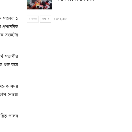
৯৫ সালের ১
আগে
পরে
1 of 1,446
র প্রশাসনিক
্ষক সংকটের
র্থ সত্যপীর
কে শুরু করে
ে অনেক সময়
লাস নেওয়া
য়িত্ব পালন