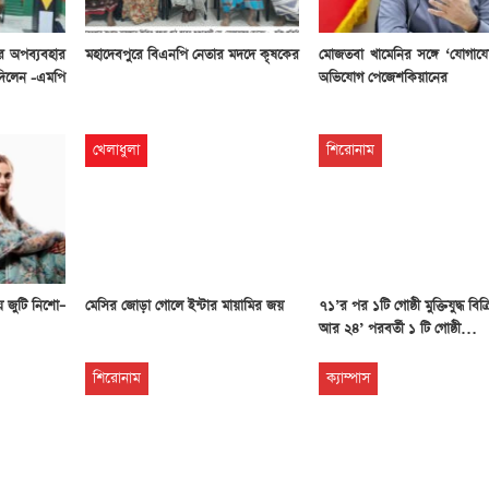
ের অপব্যবহার
মহাদেবপুরে বিএনপি নেতার মদদে কৃষকের
মোজতবা খামেনির সঙ্গে ‘যোগায
 দিলেন -এমপি
অভিযোগ পেজেশকিয়ানের
খেলাধুলা
শিরোনাম
য় জুটি নিশো–
মেসির জোড়া গোলে ইন্টার মায়ামির জয়
৭১’র পর ১টি গোষ্ঠী মুক্তিযুদ্ধ বিক
আর ২৪’ পরবর্তী ১ টি গোষ্ঠী…
শিরোনাম
ক্যাম্পাস