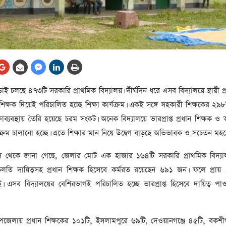
আর্কাইভ থেকে
লা
জ
সেহরি, ইফতার ও তারাবির
সময় নিরবচ্ছিন্ন বিদ্যুৎ রাখার
নির্দেশ: প্রধানমন্ত্রী তারেক
রহমান
তে
়াই চলছে ৪৭৩টি সরকারি প্রাথমিক বিদ্যালয়। দীর্ঘদিন ধরে এসব বিদ্যালয়ে স্থায়ী প্
ের
আর্কাইভ থেকে
ত শিক্ষক দিয়েই পরিচালিত হচ্ছে শিক্ষা কার্যক্রম। একই সঙ্গে সহকারী শিক্ষকের ২৯৮
দেশের ১১তম প্রধানমন্ত্রী হলেন
াব্যবস্থায় তৈরি হয়েছে চরম সংকট। অনেক বিদ্যালয়ে ভারপ্রাপ্ত প্রধান শিক্ষক ও 
তারেক রহমান
যক্রম চালানো হচ্ছে। এতে শিক্ষার মান নিয়ে উদ্বেগ বাড়ছে অভিভাবক ও সচেতন মহ
ের
আর্কাইভ থেকে
িস থেকে জানা গেছে, জেলার মোট এক হাজার ১৬৪টি সরকারি প্রাথমিক বিদ্যাল
নতুন মন্ত্রিসভা ৫০ সদস্যের হতে
়ে চলতি দায়িত্বসহ প্রধান শিক্ষক হিসেবে কর্মরত রয়েছেন ৬৯১ জন। ফলে প্রায
পারে, ২৫ পূর্ণমন্ত্রী, প্রতিমন্ত্রী
েই। এসব বিদ্যালয়ের বেশিরভাগই পরিচালিত হচ্ছে ভারপ্রাপ্ত হিসেবে দায়িত্ব পাও
২৪
রীর
ীয়
আর্কাইভ থেকে
েলায় প্রধান শিক্ষকের ১০১টি, ইসলামপুরে ৬৯টি, দেওয়ানগঞ্জে ৪৫টি, বকশীগ