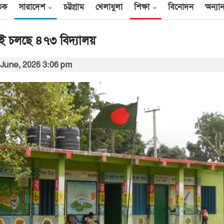
তিক
সারাদেশ
চট্টগ্রাম
খেলাধুলা
শিক্ষা
বিনোদন
অন্যান
ড়াই চলছে ৪৭৩ বিদ্যালয়
 June, 2026 3:06 pm
আন্তর্জাতিক
েক
এক দিনে ৪০ হিজবুল্লাহ
যোদ্ধাকে হত্যার দাবি
ইসরায়েলের
আর্কাইভ থেকে
বী
অন্তর্বর্তী সরকারের সময়ের
অধ্যাদেশ সংসদে উপস্থাপন
করা হবে
০০
আর্কাইভ থেকে
ান
প্রধানমন্ত্রীর সঙ্গে সৌদি
রাষ্ট্রদূতের সাক্ষাৎ