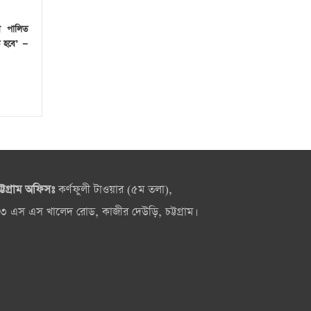
বস পালিত
 হবে’ —
ট্টগ্রাম অফিসঃ
কর্ণফুলী টাওয়ার (৫ম তলা),
৩ এস এস খালেদ রোড, কাজীর দেউড়ি, চট্টগ্রাম।