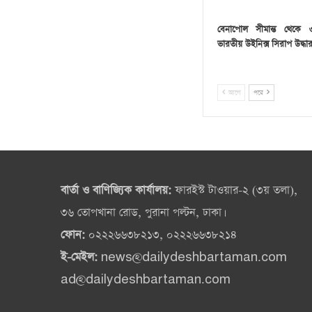
বেনাপোল সীমান্ত থেকে
ভারতীয় উইনিক্স সিরাপ উদ্ধা
আগে
পরে
বার্তা ও বাণিজ্যিক কার্যালয়:
ফারইস্ট টাওয়ার-২ (৩য় তলা),
৩৬ তোপখানা রোড, পুরানা পল্টন, ঢাকা।
ফোন:
০২২২৬৬৩৮২১৩, ০২২২৬৬৩৮২১৪
ই-মেইল:
news@dailydeshbartaman.com
ad@dailydeshbartaman.com