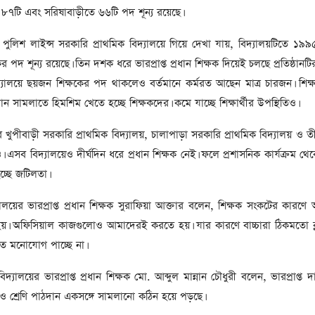
সাবেক প্রধানমন্ত্রী খালেদা
 ৮৭টি এবং সরিষাবাড়ীতে ৬৬টি পদ শূন্য রয়েছে।
জিয়ার মৃত্যুতে ৩ দিনের রাষ্ট্রীয়
শোক, প্রজ্ঞাপন জারি
ুলিশ লাইন্স সরকারি প্রাথমিক বিদ্যালয়ে গিয়ে দেখা যায়, বিদ্যালয়টিতে ১৯
টি
ার
ের পদ শূন্য রয়েছে। তিন দশক ধরে ভারপ্রাপ্ত প্রধান শিক্ষক দিয়েই চলছে প্রতিষ্ঠানটি
আর্কাইভ থেকে
দ্যালয়ে ছয়জন শিক্ষকের পদ থাকলেও বর্তমানে কর্মরত আছেন মাত্র চারজন। শিক
দেশনেত্রী বেগম খালেদা জিয়া
ন সামলাতে হিমশিম খেতে হচ্ছে শিক্ষকদের। কমে যাচ্ছে শিক্ষার্থীর উপস্থিতিও।
আর নেই
, ২
খুপীবাড়ী সরকারি প্রাথমিক বিদ্যালয়, চালাপাড়া সরকারি প্রাথমিক বিদ্যালয় ও তী
আর্কাইভ থেকে
ও। এসব বিদ্যালয়েও দীর্ঘদিন ধরে প্রধান শিক্ষক নেই। ফলে প্রশাসনিক কার্যক্রম থে
ঐতিহাসিক পাগলা
চ্ছে জটিলতা।
মসজিদ:দানবাক্সে মিলল রেকর্ড
৬ কোটি ৩২ লাখ টাকা
যালয়ের ভারপ্রাপ্ত প্রধান শিক্ষক সুরাফিয়া আক্তার বলেন, শিক্ষক সংকটের কারণ
ে হয়। অফিসিয়াল কাজগুলোও আমাদেরই করতে হয়। যার কারণে বাচ্চারা ঠিকমতো ক্
আর্কাইভ থেকে
্ষিত মনোযোগ পাচ্ছে না।
৫ বছর পর পর নির্বাচনি
সহিংসতার অভিঘাতে পর্যটন
দ্যালয়ের ভারপ্রাপ্ত প্রধান শিক্ষক মো. আব্দুল মান্নান চৌধুরী বলেন, ভারপ্রাপ্ত দা
খাত
ও শ্রেণি পাঠদান একসঙ্গে সামলানো কঠিন হয়ে পড়ছে।