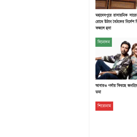
মহাদেবপুরে রাসায়নিক সার
রোধে উঠান বৈঠকের নির্দেশ
ফজলে হুদা
বিনোদন
আবারও পর্দায় ফিরছে জনপ্রি
তমা
শিরোনাম