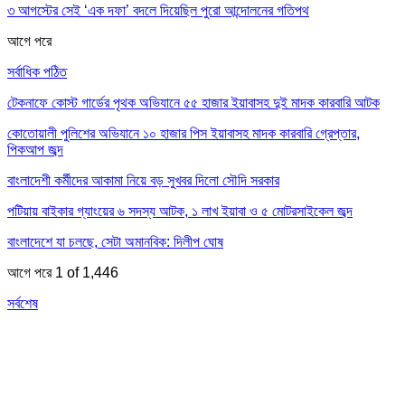
৩ আগস্টের সেই ‘এক দফা’ বদলে দিয়েছিল পুরো আন্দোলনের গতিপথ
আগে
পরে
সর্বাধিক পঠিত
টেকনাফে কোস্ট গার্ডের পৃথক অভিযানে ৫৫ হাজার ইয়াবাসহ দুই মাদক কারবারি আটক
কোতোয়ালী পুলিশের অভিযানে ১০ হাজার পিস ইয়াবাসহ মাদক কারবারি গ্রেপ্তার,
পিকআপ জব্দ
বাংলাদেশী কর্মীদের আকামা নিয়ে বড় সুখবর দিলো সৌদি সরকার
পটিয়ায় বাইকার গ্যাংয়ের ৬ সদস্য আটক, ১ লাখ ইয়াবা ও ৫ মোটরসাইকেল জব্দ
বাংলাদেশে যা চলছে, সেটা অমানবিক: দিলীপ ঘোষ
আগে
পরে
1 of 1,446
সর্বশেষ