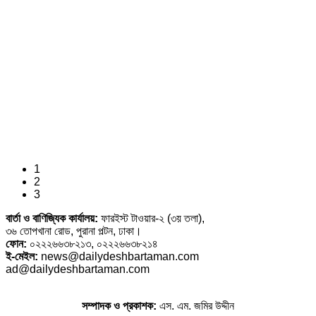
1
2
3
বার্তা ও বাণিজ্যিক কার্যালয়:
ফারইস্ট টাওয়ার-২ (৩য় তলা),
৩৬ তোপখানা রোড, পুরানা পল্টন, ঢাকা।
ফোন:
০২২২৬৬৩৮২১৩, ০২২২৬৬৩৮২১৪
ই-মেইল:
news@dailydeshbartaman.com
ad@dailydeshbartaman.com
সম্পাদক ও প্রকাশক:
এস. এম. জমির উদ্দীন