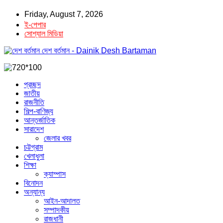
Friday, August 7, 2026
ই-পেপার
সোশ্যাল মিডিয়া
দেশ বর্তমান - Dainik Desh Bartaman
প্রচ্ছদ
জাতীয়
রাজনীতি
শিল্প-বাণিজ্য
আন্তর্জাতিক
সারাদেশ
জেলার খবর
চট্টগ্রাম
খেলাধুলা
শিক্ষা
ক্যাম্পাস
বিনোদন
অন্যান্য
আইন-আদালত
সম্পাদকীয়
রাজধানী