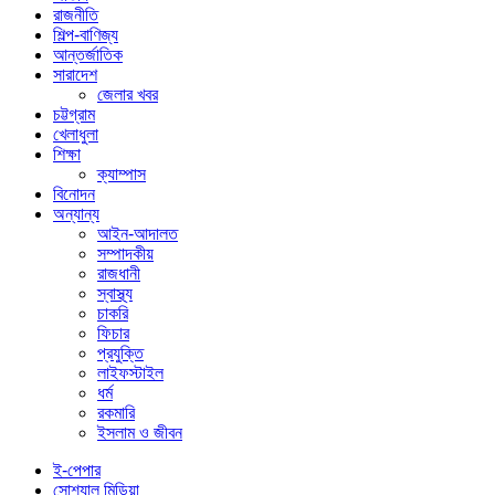
রাজনীতি
শিল্প-বাণিজ্য
আন্তর্জাতিক
সারাদেশ
জেলার খবর
চট্টগ্রাম
খেলাধুলা
শিক্ষা
ক্যাম্পাস
বিনোদন
অন্যান্য
আইন-আদালত
সম্পাদকীয়
রাজধানী
স্বাস্থ্য
চাকরি
ফিচার
প্রযুক্তি
লাইফস্টাইল
ধর্ম
রকমারি
ইসলাম ও জীবন
ই-পেপার
সোশ্যাল মিডিয়া