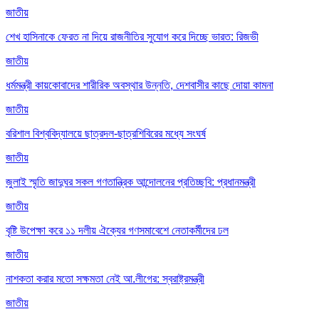
জাতীয়
শেখ হাসিনাকে ফেরত না দিয়ে রাজনীতির সুযোগ করে দিচ্ছে ভারত: রিজভী
জাতীয়
ধর্মমন্ত্রী কায়কোবাদের শারীরিক অবস্থার উন্নতি, দেশবাসীর কাছে দোয়া কামনা
জাতীয়
বরিশাল বিশ্ববিদ্যালয়ে ছাত্রদল-ছাত্রশিবিরের মধ্যে সংঘর্ষ
জাতীয়
জুলাই স্মৃতি জাদুঘর সকল গণতান্ত্রিক আন্দোলনের প্রতিচ্ছবি: প্রধানমন্ত্রী
জাতীয়
বৃষ্টি উপেক্ষা করে ১১ দলীয় ঐক্যের গণসমাবেশে নেতাকর্মীদের ঢল
জাতীয়
নাশকতা করার মতো সক্ষমতা নেই আ.লীগের: স্বরাষ্ট্রমন্ত্রী
জাতীয়