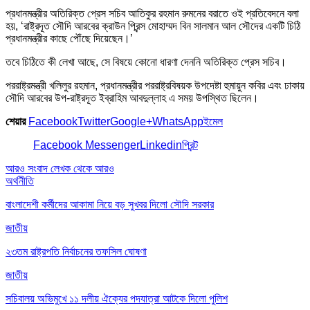
প্রধানমন্ত্রীর অতিরিক্ত প্রেস সচিব আতিকুর রহমান রুমনের বরাতে ওই প্রতিবেদনে বলা
হয়, ‘রাষ্ট্রদূত সৌদি আরবের ক্রাউন প্রিন্স মোহাম্মদ বিন সালমান আল সৌদের একটি চিঠি
প্রধানমন্ত্রীর কাছে পৌঁছে দিয়েছেন।’
তবে চিঠিতে কী লেখা আছে, সে বিষয়ে কোনো ধারণা দেননি অতিরিক্ত প্রেস সচিব।
পররাষ্ট্রমন্ত্রী খলিলুর রহমান, প্রধানমন্ত্রীর পররাষ্ট্রবিষয়ক উপদেষ্টা হুমায়ুন কবির এবং ঢাকায়
সৌদি আরবের উপ-রাষ্ট্রদূত ইব্রাহিম আবদুল্লাহ এ সময় উপস্থিত ছিলেন।
শেয়ার
Facebook
Twitter
Google+
WhatsApp
ইমেল
Facebook Messenger
Linkedin
প্রিন্ট
আরও সংবাদ
লেখক থেকে আরও
অর্থনীতি
বাংলাদেশী কর্মীদের আকামা নিয়ে বড় সুখবর দিলো সৌদি সরকার
জাতীয়
২৩তম রাষ্ট্রপতি নির্বাচনের তফসিল ঘোষণা
জাতীয়
সচিবালয় অভিমুখে ১১ দলীয় ঐক্যের পদযাত্রা আটকে দিলো পুলিশ