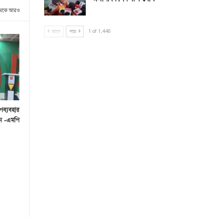
থেকে আরও
আগে
পরে
1 of 1,446
পব্যবহার
েন -এমপি