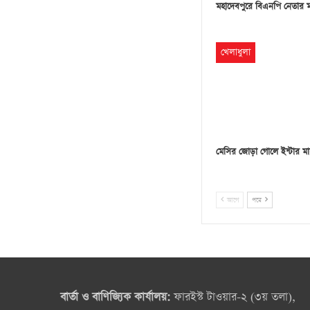
মহাদেবপুরে বিএনপি নেতার 
খেলাধুলা
মেসির জোড়া গোলে ইন্টার মা
আগে
পরে
বার্তা ও বাণিজ্যিক কার্যালয়:
ফারইস্ট টাওয়ার-২ (৩য় তলা),