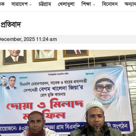
তিক
সারাদেশ
চট্টগ্রাম
খেলাধুলা
শিক্ষা
বিনোদন
অন্যান
প্রতিবাদ
December, 2025 11:24 am
আন্তর্জাতিক
েক
এক দিনে ৪০ হিজবুল্লাহ
যোদ্ধাকে হত্যার দাবি
ইসরায়েলের
আর্কাইভ থেকে
বী
অন্তর্বর্তী সরকারের সময়ের
অধ্যাদেশ সংসদে উপস্থাপন
করা হবে
০০
আর্কাইভ থেকে
ান
প্রধানমন্ত্রীর সঙ্গে সৌদি
রাষ্ট্রদূতের সাক্ষাৎ