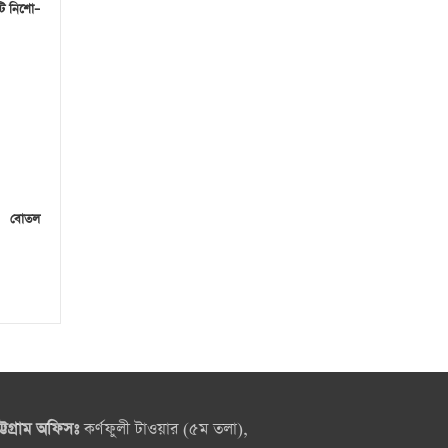
টি নিশো–
০ বোতল
ট্টগ্রাম অফিসঃ
কর্ণফুলী টাওয়ার (৫ম তলা),