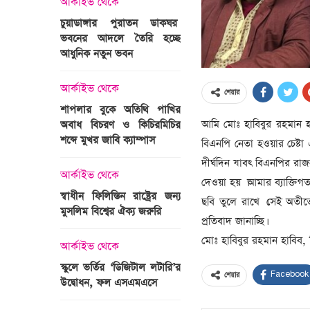
আর্কাইভ থেকে
অপরাধ
চুয়াডাঙ্গার পুরাতন ডাকঘর
ভবনের আদলে তৈরি হচ্ছে
গুলশান হলি আর্টিজান হাম
 তারাবির
আধুনিক নতুন ভবন
মামলা : হাইকোর্টের রায় আ
দ্যুৎ রাখার
ত্রী তারেক
আর্কাইভ থেকে
আন্তর্জাতিক
শেয়ার
শাপলার বুকে অতিথি পাখির
অজ্ঞাত বন্দুকধারীর গুলি
আমি মোঃ হাবিবুর রহমান হ
অবাধ বিচরণ ও কিচিরমিচির
মাওলানা তারেক জামিল
শব্দে মুখর জাবি ক্যাম্পাস
ছেলের মৃত্যু
বিএনপি নেতা হওয়ার চেষ্ট
ন্ত্রী হলেন
দীর্ঘদিন যাবৎ বিএনপির র
আর্কাইভ থেকে
আন্তর্জাতিক
দেওয়া হয় ।আমার ব্যাক্ত
স্বাধীন ফিলিস্তিন রাষ্ট্রের জন্য
বিশ্বকাপ ইাতহাসে সাকিব
ছবি তুলে‌ রাখে ।সেই অতীতে
মুসলিম বিশ্বের ঐক্য জরুরি
আরেকটি রেকর্ড
প্রতিবাদ জানাচ্ছি।
সদস্যের হতে
মোঃ হাবিবুর রহমান হাবিব,
 প্রতিমন্ত্রী
আর্কাইভ থেকে
আর্কাইভ থেকে
স্কুলে ভর্তির ‘ডিজিটাল লটারি’র
টানেল উদ্বোধন : প্রধানমন্ত্
Facebook
শেয়ার
উদ্বোধন, ফল এসএমএসে
জনসভায় যোগ দিচ্ছেন দল
নেতাকর্মীরা