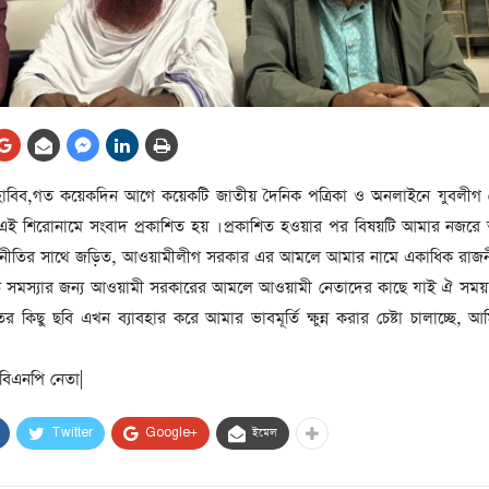
আর্কাইভ থেকে
লা
জ
সেহরি, ইফতার ও তারাবির
সময় নিরবচ্ছিন্ন বিদ্যুৎ রাখার
নির্দেশ: প্রধানমন্ত্রী তারেক
রহমান
তে
াবিব,গত কয়েকদিন আগে কয়েকটি জাতীয় দৈনিক পত্রিকা ও অনলাইনে যুবলীগ
ের
আর্কাইভ থেকে
া এই শিরোনামে সংবাদ প্রকাশিত হয় । প্রকাশিত হওয়ার পর বিষয়টি আমার নজর
দেশের ১১তম প্রধানমন্ত্রী হলেন
াজনীতির সাথে জড়িত, আওয়ামীলীগ সরকার এর আমলে আমার নামে একাধিক রাজন
তারেক রহমান
িগত সমস্যার জন্য আওয়ামী সরকারের আমলে আওয়ামী নেতাদের কাছে যাই‌ ঐ সময়
ের
র কিছু ছবি এখন ব্যাবহার করে আমার ভাবমূর্তি ক্ষুন্ন করার চেষ্টা চালাচ্ছে, আ
আর্কাইভ থেকে
নতুন মন্ত্রিসভা ৫০ সদস্যের হতে
 বিএনপি নেতা|
পারে, ২৫ পূর্ণমন্ত্রী, প্রতিমন্ত্রী
২৪
রীর
Twitter
Google+
ইমেল
ীয়
আর্কাইভ থেকে