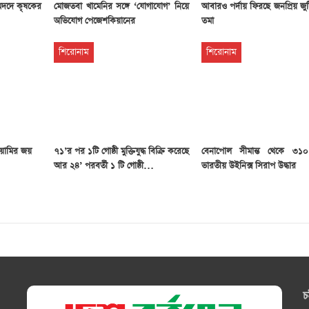
মদদে কৃষকের
মোজতবা খামেনির সঙ্গে ‘যোগাযোগ’ নিয়ে
আবারও পর্দায় ফিরছে জনপ্রিয় জু
অভিযোগ পেজেশকিয়ানের
তমা
শিরোনাম
শিরোনাম
য়ামির জয়
৭১’র পর ১টি গোষ্ঠী মুক্তিযুদ্ধ বিক্রি করেছে
বেনাপোল সীমান্ত থেকে ৩১
আর ২৪’ পরবর্তী ১ টি গোষ্ঠী…
ভারতীয় উইনিক্স সিরাপ উদ্ধার
চ