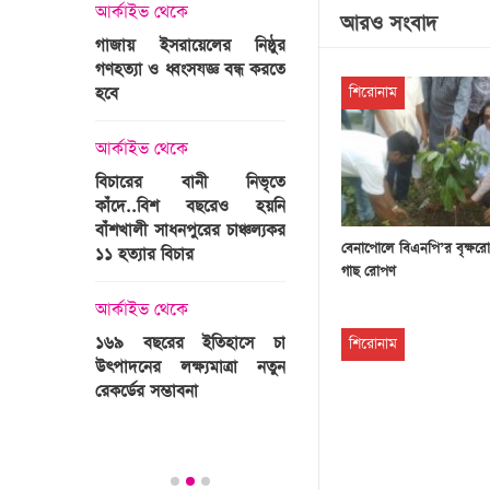
্রী খালেদা
আর্কাইভ থেকে
আরও সংবাদ
ের রাষ্ট্রীয়
আর্কাইভ থেকে
গাজায় ইসরায়েলের নিষ্ঠুর
ি
গণহত্যা ও ধ্বংসযজ্ঞ বন্ধ করতে
ভারতজুড়ে চলছে ‘মুজিব:এক
হবে
জাতির রূপকার ’সিনেম
শিরোনাম
প্রচারণা
ালেদা জিয়া
আর্কাইভ থেকে
আর্কাইভ থেকে
বিচারের বানী নিভৃতে
কাঁদে..বিশ বছরেও হয়নি
স্বামীকে বেঁধে স্ত্রীকে গণধর্ষণ
বাঁশখালী সাধনপুরের চাঞ্চল্যকর
ধর্ষককে পুলিশে দিল মা-বাবা
বেনাপোলে বিএনপি’র বৃক্ষরো
পাগলা
১১ হত্যার বিচার
গাছ রোপণ
িলল রেকর্ড
আর্কাইভ থেকে
কা
আর্কাইভ থেকে
প্রস্তুত গাবতলীর হাট
১৬৯ বছরের ইতিহাসে চা
শিরোনাম
উৎপাদনের লক্ষ্যমাত্রা নতুন
ির্বাচনি
রেকর্ডের সম্ভাবনা
তে পর্যটন