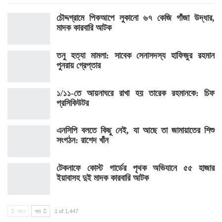
চৌদ্দগ্রামে পিকআপে লুকানো ৬৭ কেজি গাঁজা উদ্ধার,
মাদক কারবারি আটক
তনু হত্যা মামলা: সাবেক সেনাসদস্য হাফিজুর রহমান
পুনরায় গ্রেপ্তার
১/১১-তে আয়নাঘরে রাখা হয় তারেক রহমানকে: চিফ
প্রসিকিউটর
এনসিপি বলতে কিছু নেই, যা আছে তা জামায়াতের শিশু
সংগঠন: রাশেদ খাঁন
টেকনাফে কোস্ট গার্ডের পৃথক অভিযানে ৫৫ হাজার
ইয়াবাসহ দুই মাদক কারবারি আটক
আগে
পরে
1 of 1,447