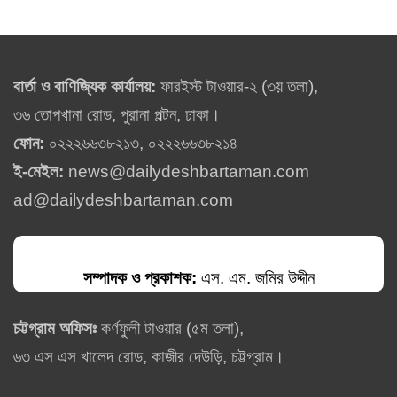
বার্তা ও বাণিজ্যিক কার্যালয়:
ফারইস্ট টাওয়ার-২ (৩য় তলা),
৩৬ তোপখানা রোড, পুরানা পল্টন, ঢাকা।
ফোন:
০২২২৬৬৩৮২১৩, ০২২২৬৬৩৮২১৪
ই-মেইল:
news@dailydeshbartaman.com
ad@dailydeshbartaman.com
সম্পাদক ও প্রকাশক:
এস. এম. জমির উদ্দীন
চট্টগ্রাম অফিসঃ
কর্ণফুলী টাওয়ার (৫ম তলা),
৬৩ এস এস খালেদ রোড, কাজীর দেউড়ি, চট্টগ্রাম।