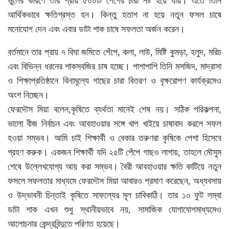
ভুলের কারণে তার প্রায় ৫০০টি পেঁপের চারা নষ্ট হয়ে যায়। এতে তিনি
আর্থিকভাবে ক্ষতিগ্রস্ত হন। কিন্তু হতাশ না হয়ে নতুন ফসল চাষে
মনোযোগ দেন এবং এবার ডাটা শাক চাষে সফলতা অর্জন করেন।
বর্তমানে তার প্রায় ৭ বিঘা জমিতে পেঁপে, কলা, লাউ, মিষ্টি কুমড়া, হলুদ, মরিচ
এবং বিভিন্ন ধরনের শাকসবজির চাষ হচ্ছে। পাশাপাশি তিনি মসজিদ, মাদ্রাসা
ও শিক্ষাপ্রতিষ্ঠানে বিনামূল্যে গাছের চারা বিতরণ ও বৃক্ষরোপণ কার্যক্রমেও
অংশ নিচ্ছেন।
ফেরদৌস মিয়া বলেন,কৃষিতে ব্যর্থতা মানেই শেষ নয়। সঠিক পরিকল্পনা,
ভালো বীজ নির্বাচন এবং আবহাওয়ার সঙ্গে খাপ খাইয়ে চাষাবাদ করলে সফল
হওয়া সম্ভব। আমি চাই শিক্ষার্থী ও বেকার তরুণরা কৃষিকে পেশা হিসেবে
গ্রহণ করুক। একজন শিক্ষার্থী যদি ২৫টি পেঁপে গাছও লাগায়, তাহলে মৌসুম
শেষে উল্লেখযোগ্য আয় করা সম্ভব। বৈরী আবহাওয়ার ক্ষতি কাটিয়ে নতুন
ফসলে সফলতার মাধ্যমে ফেরদৌস মিয়া আবারও প্রমাণ করেছেন, অধ্যবসায়
ও উদ্ভাবনী চিন্তাই কৃষিতে সাফল্যের মূল চাবিকাঠি। তার ১০ ফুট লম্বা
ডাটা শাক এখন শুধু স্থানীয়ভাবে নয়, সামাজিক যোগাযোগমাধ্যমেও
আলোচনার কেন্দ্রবিন্দুতে পরিণত হয়েছে।