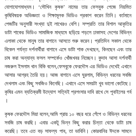
যোগাযোগমাধ্যম। ‘সৌখিন কৃষক’ নামের তার ফেসবুক পেজে নিয়মিত
কৃষিবিষয়ক অভিজ্ঞতা ও শিক্ষামূলক ভিডিও প্রকাশ করেন তিনি। বর্তমানে
পেজটির অনুসারী সংখ্যা দুই লাখেরও বেশি। সম্প্রতি তার বিশাল আকৃতির
ডাটা শাকের ভিডিও সামাজিক মাধ্যমে ছড়িয়ে পড়লে ঢাকাসহ দেশের বিভিন্ন
এলাকা থেকে মানুষ তার বাগানে আসতে শুরু করেন। প্রতিদিন সকাল থেকে
বিকেল পর্যন্ত দর্শনার্থীরা বাগানে এসে ডাটা শাক দেখছেন, কিনছেন এবং তার
চাষ করা অন্যান্য ফসল সম্পর্কেও খোঁজখবর নিচ্ছেন। কুদাব আসা দর্শনার্থী
নজরুল ইসলাম খান বিকি বলেন,ফেসবুকে ফেরদৌস এর ভিডিও দেখেই এখানে
আসার আগ্রহ তৈরি হয়। আজ বাগানে এসে ঘুরলাম, বিভিন্ন ধরনের সবজি
দেখলাম এবং কিছু সবজিও কিনেছি। এখানে এসে সময়টা খুব ভালো কেটেছে।
কৃষির এমন ব্যতিক্রমী উদ্যোগ সত্যিই প্রশংসার দাবি রাখে সে পূবাইলের গর্ব
।
কৃষক ফেরদৌস মিয়া বলেন,আমি প্রায় ১০ বছর ধরে পেঁপে ও বিভিন্ন ধরনের
সবজি চাষ করছি। এবার একটু ভিন্ন কিছু করার চিন্তা থেকে ডাটা চাষ
করেছি। তবে এত বড় সাফল্য পাব, তা ভাবিনি। কোরবানির ঈদকে সামনে