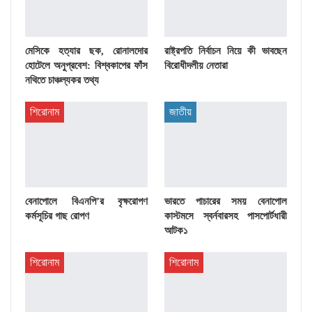
মেসিকে হত্যার ছক, রোনালদোর
রাষ্ট্রপতি নির্বাচন নিয়ে কী ভাবছেন
হোটেলে অনুপ্রবেশ: বিশ্বকাপের ফাঁস
বিরোধীদলীয় নেতারা
নথিতে চাঞ্চল্যকর তথ্য
শিরোনাম
জাতীয়
বেনাপোলে বিএনপি’র বৃক্ষরোপণ
ভারতে পাচারের সময় বেনাপোল
কর্মসূচির গাছ রোপণ
কাস্টমসে স্বর্নবারসহ পাসপোর্টধারী
আটক১
শিরোনাম
শিরোনাম