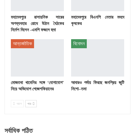
মহাদেবপুরে রাসায়নিক সারের
মহাদেবপুরে বিএনপি নেতার মদদে
অপব্যবহার রোধে উঠান বৈঠকের
কৃষকের
নির্দেশ দিলেন -এমপি ফজলে হুদা
আন্তর্জাতিক
বিনোদন
মোজতবা খামেনির সঙ্গে ‘যোগাযোগ’
আবারও পর্দায় ফিরছে জনপ্রিয় জুটি
নিয়ে অভিযোগ পেজেশকিয়ানের
নিশো–তমা
আগে
পরে
সর্বাধিক পঠিত