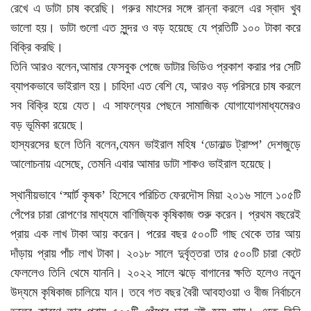
রেখে এ ডাটা চাষ করেছি। গরুর মাংসের সঙ্গে রান্না করলে এর স্বাদ খুব
ভালো হয়। ডাটা গুলো এত সুন্দর ও বড় হয়েছে যে প্রতিটি ১০০ টাকা করে
বিক্রি করছি।
তিনি আরও বলেন,আমার ফেসবুক পেজে ডাটার ভিডিও প্রকাশ করার পর সেটি
ব্যাপকভাবে ভাইরাল হয়। চাহিদা এত বেশি যে, আরও বড় পরিসরে চাষ করলে
সব বিক্রি হয়ে যেত। এ সাফল্যের পেছনে সামাজিক যোগাযোগমাধ্যমেরও
বড় ভূমিকা রয়েছে।
হাস্যরসের ছলে তিনি বলেন,যেমন ভাইরাল মহিষ ‘ডোনাল্ড ট্রাম্প’ দেশজুড়ে
আলোচনায় এসেছে, তেমনি এবার আমার ডাটা শাকও ভাইরাল হয়েছে।
স্থানীয়ভাবে ‘স্মার্ট কৃষক’ হিসেবে পরিচিত ফেরদৌস মিয়া ২০১৬ সালে ১০৫টি
পেঁপের চারা রোপণের মাধ্যমে বাণিজ্যিক কৃষিকাজ শুরু করেন। প্রথম বছরেই
প্রায় এক লাখ টাকা আয় করেন। পরের বছর ৫০০টি গাছ থেকে তার আয়
দাঁড়ায় প্রায় পাঁচ লাখ টাকা। ২০১৮ সালে দুর্বৃত্তরা তার ৫০০টি চারা কেটে
ফেললেও তিনি থেমে যাননি। ২০২২ সালে ঝড়ে বাগানের ক্ষতি হলেও নতুন
উদ্যমে কৃষিকাজ চালিয়ে যান। তবে গত বছর বৈরী আবহাওয়া ও বীজ নির্বাচনে