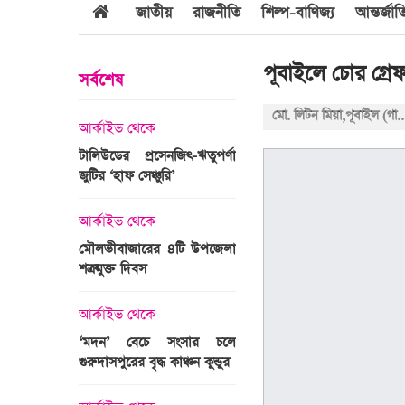
জাতীয়
রাজনীতি
শিল্প-বাণিজ্য
আন্তর্জা
পূবাইলে চোর গ্রে
সর্বশেষ
মো. লিটন মিয়া,পূবাইল (
আর্কাইভ থেকে
আর্কাইভ থেকে
জবুল্লাহ
টালিউডের প্রসেনজিৎ-ঋতুপর্ণা
শ্রীগোবিন্দপুর চা বাগানের ল
যার দাবি
জুটির ‘হাফ সেঞ্চুরি’
প্রকৃতির পরিপূর্ণ রূপ
আর্কাইভ থেকে
আর্কাইভ থেকে
মৌলভীবাজারের ৪টি উপজেলা
গোপালপুরে অদম্য মেধা
রের সময়ের
শত্রুমুক্ত দিবস
প্রতিবন্ধী সামি
 উপস্থাপন
আর্কাইভ থেকে
আন্তর্জাতিক
‘মদন’ বেচে সংসার চলে
এশিয়ার শীর্ষ ১
গুরুদাসপুরের বৃদ্ধ কাঞ্চন কুন্ডুর
বিশ্ববিদ্যালয়ের তালিকায় স্থ
ঙ্গে সৌদি
পায়নি বাংলাদেশের একটিও