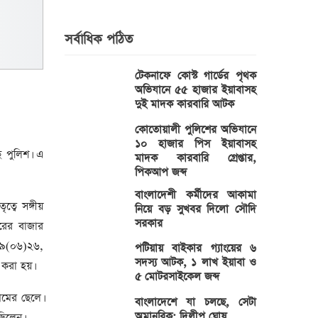
সর্বাধিক পঠিত
টেকনাফে কোস্ট গার্ডের পৃথক
অভিযানে ৫৫ হাজার ইয়াবাসহ
দুই মাদক কারবারি আটক
কোতোয়ালী পুলিশের অভিযানে
১০ হাজার পিস ইয়াবাসহ
ে পুলিশ। এ
মাদক কারবারি গ্রেপ্তার,
পিকআপ জব্দ
বাংলাদেশী কর্মীদের আকামা
ত্বে সঙ্গীয়
নিয়ে বড় সুখবর দিলো সৌদি
সরকার
ীরের বাজার
০৯(০৬)২৬,
পটিয়ায় বাইকার গ্যাংয়ের ৬
সদস্য আটক, ১ লাখ ইয়াবা ও
করা হয়।
৫ মোটরসাইকেল জব্দ
গমের ছেলে।
বাংলাদেশে যা চলছে, সেটা
অমানবিক: দিলীপ ঘোষ
ছিলেন।