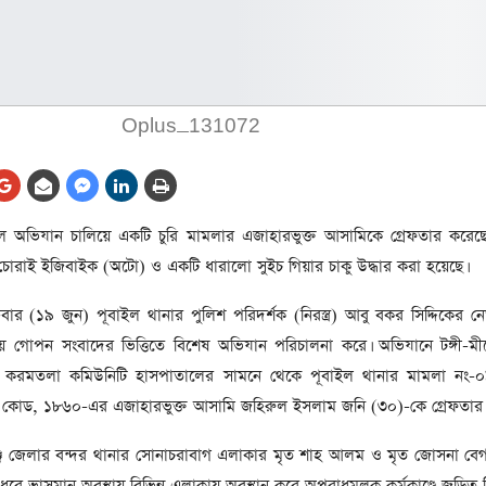
আর্কাইভ থেকে
লা
জ
সেহরি, ইফতার ও তারাবির
সময় নিরবচ্ছিন্ন বিদ্যুৎ রাখার
Oplus_131072
নির্দেশ: প্রধানমন্ত্রী তারেক
রহমান
তে
ের
আর্কাইভ থেকে
ে অভিযান চালিয়ে একটি চুরি মামলার এজাহারভুক্ত আসামিকে গ্রেফতার করেছ
দেশের ১১তম প্রধানমন্ত্রী হলেন
োরাই ইজিবাইক (অটো) ও একটি ধারালো সুইচ গিয়ার চাকু উদ্ধার করা হয়েছে।
তারেক রহমান
ের
্রবার (১৯ জুন) পূবাইল থানার পুলিশ পরিদর্শক (নিরস্ত্র) আবু বকর সিদ্দিকের নেতৃ
আর্কাইভ থেকে
য়তায় গোপন সংবাদের ভিত্তিতে বিশেষ অভিযান পরিচালনা করে। অভিযানে টঙ্গী-ম
নতুন মন্ত্রিসভা ৫০ সদস্যের হতে
করমতলা কমিউনিটি হাসপাতালের সামনে থেকে পূবাইল থানার মামলা নং-
পারে, ২৫ পূর্ণমন্ত্রী, প্রতিমন্ত্রী
২৪
কোড, ১৮৬০-এর এজাহারভুক্ত আসামি জহিরুল ইসলাম জনি (৩০)-কে গ্রেফতার 
রীর
ীয়
ঞ্জ জেলার বন্দর থানার সোনাচরাবাগ এলাকার মৃত শাহ আলম ও মৃত জোসনা বে
আর্কাইভ থেকে
ন ধরে ভাসমান অবস্থায় বিভিন্ন এলাকায় অবস্থান করে অপরাধমূলক কর্মকাণ্ডে জড়িত 