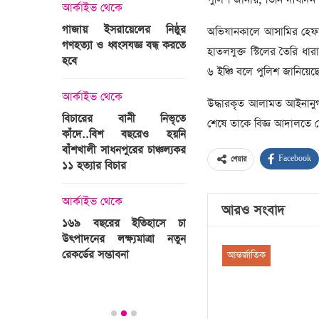
্রী খালেদা
আর্কাইভ থেকে
ের রাষ্ট্রীয়
আর্কাইভ থেকে
গাজায় ইসরায়েলের নিষ্ঠুর
অভিযানকালে আসামির হেফা
ি
গণহত্যা ও ধ্বংসযজ্ঞ বন্ধ করতে
ভারতজুড়ে চলছে ‘মুজিব:এক
হাতলযুক্ত স্টিলের তৈরি ধার
হবে
জাতির রূপকার ’সিনেম
৬ ইঞ্চি বলে পুলিশ জানিয়েছে
প্রচারণা
ালেদা জিয়া
আর্কাইভ থেকে
উদ্ধারকৃত আলামত আইনানুগ প
আর্কাইভ থেকে
বিচারের বানী নিভৃতে
শেষে তাকে বিজ্ঞ আদালতে স
কাঁদে..বিশ বছরেও হয়নি
স্বামীকে বেঁধে স্ত্রীকে গণধর্ষণ
বাঁশখালী সাধনপুরের চাঞ্চল্যকর
ধর্ষককে পুলিশে দিল মা-বাবা
Facebook
শেয়ার
পাগলা
১১ হত্যার বিচার
িলল রেকর্ড
আর্কাইভ থেকে
কা
আর্কাইভ থেকে
প্রস্তুত গাবতলীর হাট
আরও সংবাদ
১৬৯ বছরের ইতিহাসে চা
উৎপাদনের লক্ষ্যমাত্রা নতুন
ির্বাচনি
রেকর্ডের সম্ভাবনা
আন্তর্জাতিক
তে পর্যটন