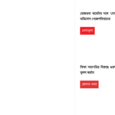
মোজতবা খামেনির সঙ্গে ‘য
অভিযোগ পেজেশকিয়ানের
খেলাধুলা
ফিফা সভাপতির বিরুদ্ধে গু
তুলল জর্ডান
জেলার খবর