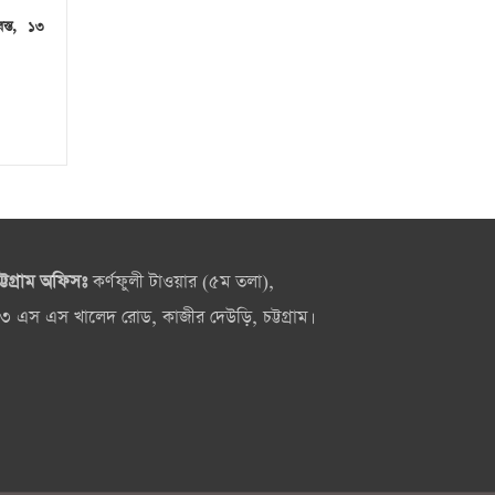
বস্ত, ১৩
ট্টগ্রাম অফিসঃ
কর্ণফুলী টাওয়ার (৫ম তলা),
৩ এস এস খালেদ রোড, কাজীর দেউড়ি, চট্টগ্রাম।