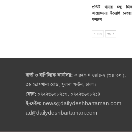
প্রতিটি থানায় চক্ষু চিকি
আয়োজনের উদ্যোগ নেওয়া হ
ফখরুল
আগে
পরে
বার্তা ও বাণিজ্যিক কার্যালয়:
ফারইস্ট টাওয়ার-২ (৩য় তলা),
৩৬ তোপখানা রোড, পুরানা পল্টন, ঢাকা।
ফোন:
০২২২৬৬৩৮২১৩, ০২২২৬৬৩৮২১৪
ই-মেইল:
news@dailydeshbartaman.com
ad@dailydeshbartaman.com