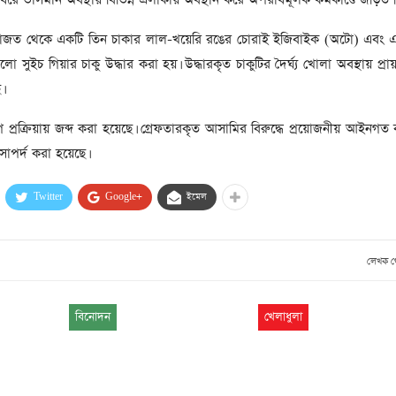
সাবেক প্রধানমন্ত্রী খালেদা
জিয়ার মৃত্যুতে ৩ দিনের রাষ্ট্রীয়
জত থেকে একটি তিন চাকার লাল-খয়েরি রঙের চোরাই ইজিবাইক (অটো) এবং এ
শোক, প্রজ্ঞাপন জারি
টি
ালো সুইচ গিয়ার চাকু উদ্ধার করা হয়। উদ্ধারকৃত চাকুটির দৈর্ঘ্য খোলা অবস্থায় প্
ার
আর্কাইভ থেকে
।
দেশনেত্রী বেগম খালেদা জিয়া
্রক্রিয়ায় জব্দ করা হয়েছে। গ্রেফতারকৃত আসামির বিরুদ্ধে প্রয়োজনীয় আইনগত ব্যব
আর নেই
োপর্দ করা হয়েছে।
, ২
আর্কাইভ থেকে
Twitter
Google+
ইমেল
ঐতিহাসিক পাগলা
মসজিদ:দানবাক্সে মিলল রেকর্ড
৬ কোটি ৩২ লাখ টাকা
লেখক 
আর্কাইভ থেকে
৫ বছর পর পর নির্বাচনি
বিনোদন
খেলাধুলা
সহিংসতার অভিঘাতে পর্যটন
খাত