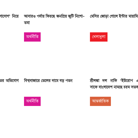
োগাযোগ’ নিয়ে
আবারও পর্দায় ফিরছে জনপ্রিয় জুটি নিশো–
মেসির জোড়া গোলে ইন্টার মায়াম
তমা
অর্থনীতি
খেলাধুলা
রুতর অভিযোগ
বিশ্ববাজারে তেলের দামে বড় পতন
শ্রীলঙ্কা দল নাকি ‘ইউরোপ 
সাফে বাংলাদেশ নামছে চরম সতর্
অর্থনীতি
আন্তর্জাতিক