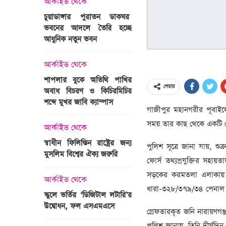
আর্কাইভ থেকে
অপরাধ
চুয়াডাঙ্গার পুরাতন ডাকঘর
ভবনের আদলে তৈরি হচ্ছে
গুলশান হলি আর্টিজান হাম
 তারাবির
আধুনিক নতুন ভবন
মামলা : হাইকোর্টের রায় আ
দ্যুৎ রাখার
ত্রী তারেক
আর্কাইভ থেকে
আন্তর্জাতিক
শাপলার বুকে অতিথি পাখির
অজ্ঞাত বন্দুকধারীর গুলি
শেয়ার
অবাধ বিচরণ ও কিচিরমিচির
মাওলানা তারেক জামিল
শব্দে মুখর জাবি ক্যাম্পাস
ছেলের মৃত্যু
গাজীপুর মহানগরীর পূবাইল
ন্ত্রী হলেন
সময় তার কাছ থেকে একটি চ
আর্কাইভ থেকে
আন্তর্জাতিক
স্বাধীন ফিলিস্তিন রাষ্ট্রের জন্য
বিশ্বকাপ ইাতহাসে সাকিব
পুলিশ সূত্রে জানা যায়, শুক
মুসলিম বিশ্বের ঐক্য জরুরি
আরেকটি রেকর্ড
ফোর্স তথ্যপ্রযুক্তির সহা
সদস্যের হতে
সড়কের করমতলা এলাকায় 
 প্রতিমন্ত্রী
আর্কাইভ থেকে
আর্কাইভ থেকে
ধারা-৩২৮/৩৭৯/৩৪ পেনাল 
স্কুলে ভর্তির ‘ডিজিটাল লটারি’র
টানেল উদ্বোধন : প্রধানমন্ত্
উদ্বোধন, ফল এসএমএসে
জনসভায় যোগ দিচ্ছেন দল
গ্রেফতারকৃত জনি নারায়ণগ
নেতাকর্মীরা
পুলিশ জানায়, তিনি দীর্ঘদি