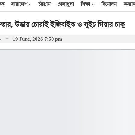
তিক
সারাদেশ
চট্টগ্রাম
খেলাধুলা
শিক্ষা
বিনোদন
অন্যান
ফতার, উদ্ধার চোরাই ইজিবাইক ও সুইচ গিয়ার চাকু
গাজীপুর)
19 June, 2026 7:50 pm
আন্তর্জাতিক
েক
এক দিনে ৪০ হিজবুল্লাহ
যোদ্ধাকে হত্যার দাবি
ইসরায়েলের
আর্কাইভ থেকে
বী
অন্তর্বর্তী সরকারের সময়ের
অধ্যাদেশ সংসদে উপস্থাপন
করা হবে
০০
আর্কাইভ থেকে
ান
প্রধানমন্ত্রীর সঙ্গে সৌদি
রাষ্ট্রদূতের সাক্ষাৎ