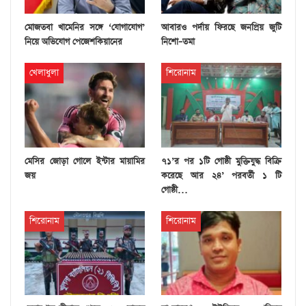
মোজতবা খামেনির সঙ্গে ‘যোগাযোগ’
আবারও পর্দায় ফিরছে জনপ্রিয় জুটি
নিয়ে অভিযোগ পেজেশকিয়ানের
নিশো–তমা
খেলাধুলা
শিরোনাম
মেসির জোড়া গোলে ইন্টার মায়ামির
৭১’র পর ১টি গোষ্ঠী মুক্তিযুদ্ধ বিক্রি
জয়
করেছে আর ২৪’ পরবর্তী ১ টি
গোষ্ঠী…
শিরোনাম
শিরোনাম