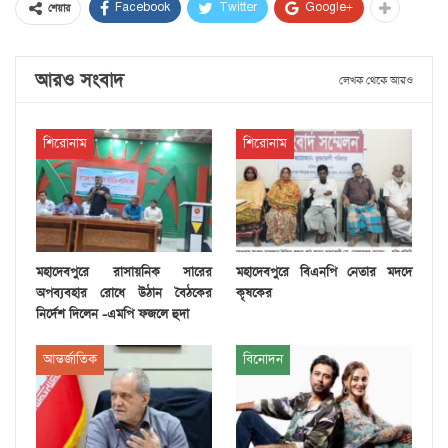
Facebook
Twitter
Google+
শেয়ার
আরও সংবাদ
লেখক থেকে আরও
শিরোনাম
শিরোনাম
মহাদেবপুরে রাসায়নিক সারের
মহাদেবপুরে বিএনপি নেতার মদদে
অপব্যবহার রোধে উঠান বৈঠকের
কৃষকের
নির্দেশ দিলেন -এমপি ফজলে হুদা
আন্তর্জাতিক
বিনোদন