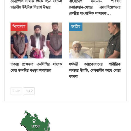
বেনাপোল সীমান্ত থেকে ৩১০ বোতল
বাংলাদেশ ইউনিয়ন পরিষদ
ভারতীয় উইনিক্স সিরাপ উদ্ধার
চেয়ারম্যান-মেম্বার এসোসিয়েশনের
কেন্দ্রীয় সাংগঠনিক সম্পাদক…
শিরোনাম
জাতীয়
ঢাকায় গ্রেফতার এনসিপির সাবেক
ধর্মমন্ত্রী কায়কোবাদের শারীরিক
নেতা তানভীর বগুড়া কারাগারে
অবস্থার উন্নতি, দেশবাসীর কাছে দোয়া
কামনা
আগে
পরে