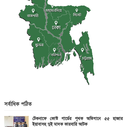
সর্বাধিক পঠিত
টেকনাফে কোস্ট গার্ডের পৃথক অভিযানে ৫৫ হাজার
ইয়াবাসহ দুই মাদক কারবারি আটক