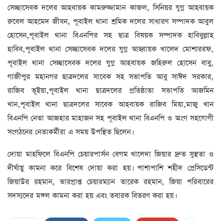
সেচ্ছাসেবক দলের আহবায়ক কামরুজ্জামান কাজল, সিনিয়র যুগ্ন আহবায়ক
রুবেল আহমেদ জীবন, পূবাইল থানা শ্রমিক দলের সাধারণ সম্পাদক আবুল
হোসেন,পূবাইল থানা বিএনপির সহ ছাত্র বিষয়ক সম্পাদক হাবিবুল্লাহ
হাবিব,পূবাইল থানা সেচ্ছাসেবক দলের যুগ্ন আহ্বায়ক খালেদ মোশাররফ,
পূবাইল থানা সেচ্ছাসেবক দলের যুগ্ন আহবায়ক জহিরুল হোসেন বাবু,
গাজীপুর মহানগর ছাত্রদলের সাবেক সহ সভাপতি আবু সাঈদ সরকার,
রাজিব ভূইয়া,পূবাইল থানা ছাত্রদলের প্রতিষ্ঠাতা সভাপতি আজমিন
খান,পূবাইল থানা ছাত্রদলের সাবেক আহবায়ক রাজিব মিয়া,মাজু খান
বিএনপি নেতা আজহার মাহাজন সহ পূবাইল থানা বিএনপি ও অংগ সহযোগী
সংগঠনের নেতাকর্মীরা এ সময় উপস্থিত ছিলেন।
দোয়া মাহফিলে বিএনপি চেয়ারপার্সন বেগম খালেদা জিয়ার দ্রুত সুস্থতা ও
দীর্ঘায়ু কামনা করে বিশেষ দোয়া করা হয়। পাশাপাশি শহীদ প্রেসিডেন্ট
জিয়াউর রহমান, ভারপ্রাপ্ত চেয়ারম্যান তারেক রহমান, জিয়া পরিবারের
সদস্যদের মঙ্গল কামনা করা হয় এবং তবারক বিতরণ করা হয়।