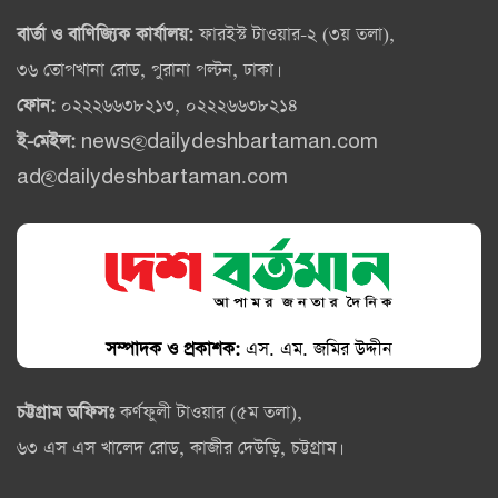
বার্তা ও বাণিজ্যিক কার্যালয়:
ফারইস্ট টাওয়ার-২ (৩য় তলা),
৩৬ তোপখানা রোড, পুরানা পল্টন, ঢাকা।
ফোন:
০২২২৬৬৩৮২১৩, ০২২২৬৬৩৮২১৪
ই-মেইল:
news@dailydeshbartaman.com
ad@dailydeshbartaman.com
সম্পাদক ও প্রকাশক:
এস. এম. জমির উদ্দীন
চট্টগ্রাম অফিসঃ
কর্ণফুলী টাওয়ার (৫ম তলা),
৬৩ এস এস খালেদ রোড, কাজীর দেউড়ি, চট্টগ্রাম।