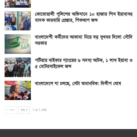
কোতোয়ালী পুলিশের অভিযানে ১০ হাজার পিস ইয়াবাসহ
মাদক কারবারি গ্রেপ্তার, পিকআপ জব্দ
বাংলাদেশী কর্মীদের আকামা নিয়ে বড় সুখবর দিলো সৌদি
সরকার
পটিয়ায় বাইকার গ্যাংয়ের ৬ সদস্য আটক, ১ লাখ ইয়াবা ও
৫ মোটরসাইকেল জব্দ
বাংলাদেশে যা চলছে, সেটা অমানবিক: দিলীপ ঘোষ
আগে
পরে
1 of 1,446