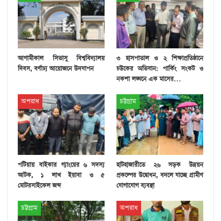
আগামীকাল সিভাসু বিশ্ববিদ্যালয়
৩ হাসপাতাল ও ২ শিক্ষাপ্রতিষ্ঠানে
দিবস, বর্ণাঢ্য আয়োজনে উদযাপন
চউকের অভিযান: পার্কিং সংকট ও
নকশা লঙ্ঘনে এক মাসের…
অপরাধ
চট্টগ্রাম
পটিয়ায় বাইকার গ্যাংয়ের ৬ সদস্য
হাটহাজারীতে ২৬ সড়ক উন্নয়ন
আটক, ১ লাখ ইয়াবা ও ৫
প্রকল্পের উদ্বোধন, বদলে যাচ্ছে গ্রামীণ
মোটরসাইকেল জব্দ
যোগাযোগ ব্যবস্থা
চট্টগ্রাম
অপরাধ