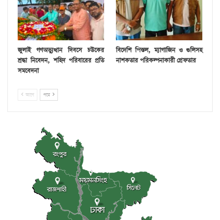
জুলাই গণঅভ্যুত্থান দিবসে চউকের
বিদেশি পিস্তল, ম্যাগাজিন ও গুলিসহ
শ্রদ্ধা নিবেদন, শহিদ পরিবারের প্রতি
নাশকতার পরিকল্পনাকারী গ্রেফতার
সমবেদনা
আগে
পরে