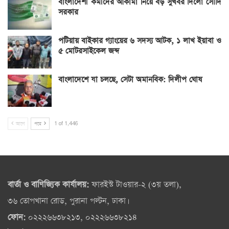
বাংলাদেশী কর্মীদের আকামা নিয়ে বড় সুখবর দিলো সৌদি
সরকার
পটিয়ায় বাইকার গ্যাংয়ের ৬ সদস্য আটক, ১ লাখ ইয়াবা ও
৫ মোটরসাইকেল জব্দ
বাংলাদেশে যা চলছে, সেটা অমানবিক: দিলীপ ঘোষ
আগে
পরে
1 of 1,446
বার্তা ও বাণিজ্যিক কার্যালয়:
ফারইস্ট টাওয়ার-২ (৩য় তলা),
৩৬ তোপখানা রোড, পুরানা পল্টন, ঢাকা।
ফোন:
০২২২৬৬৩৮২১৩, ০২২২৬৬৩৮২১৪