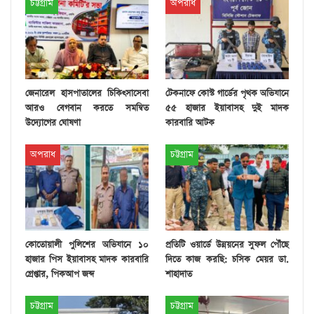
চট্টগ্রাম
অপরাধ
জেনারেল হাসপাতালের চিকিৎসাসেবা
টেকনাফে কোস্ট গার্ডের পৃথক অভিযানে
আরও বেগবান করতে সমন্বিত
৫৫ হাজার ইয়াবাসহ দুই মাদক
উদ্যোগের ঘোষণা
কারবারি আটক
অপরাধ
চট্টগ্রাম
কোতোয়ালী পুলিশের অভিযানে ১০
প্রতিটি ওয়ার্ডে উন্নয়নের সুফল পৌঁছে
হাজার পিস ইয়াবাসহ মাদক কারবারি
দিতে কাজ করছি: চসিক মেয়র ডা.
গ্রেপ্তার, পিকআপ জব্দ
শাহাদাত
চট্টগ্রাম
চট্টগ্রাম