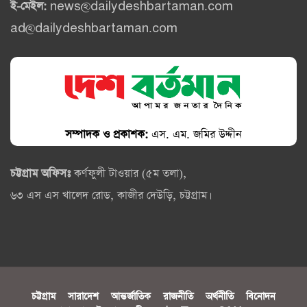
ই-মেইল:
news@dailydeshbartaman.com
ad@dailydeshbartaman.com
সম্পাদক ও প্রকাশক:
এস. এম. জমির উদ্দীন
চট্টগ্রাম অফিসঃ
কর্ণফুলী টাওয়ার (৫ম তলা),
৬৩ এস এস খালেদ রোড, কাজীর দেউড়ি, চট্টগ্রাম।
চট্টগ্রাম
সারাদেশ
আন্তর্জাতিক
রাজনীতি
অর্থনীতি
বিনোদন