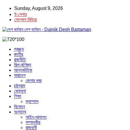
Sunday, August 9, 2026
ই-পেপার
সোশ্যাল মিডিয়া
দেশ বর্তমান - Dainik Desh Bartaman
প্রচ্ছদ
জাতীয়
রাজনীতি
শিল্প-বাণিজ্য
আন্তর্জাতিক
সারাদেশ
জেলার খবর
চট্টগ্রাম
খেলাধুলা
শিক্ষা
ক্যাম্পাস
বিনোদন
অন্যান্য
আইন-আদালত
সম্পাদকীয়
রাজধানী