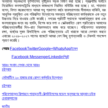
অন্যান্য সড়কগুলো ফুটপাতসহ দৃষ্টিনন্দন সড়ক নির্মাণ করা হচ্ছে। প্রকল্পটির অধীনে
নিয়োজিত কনসালটেন্টের মাধ্যমে কাজগুলো নিয়মিত মনিটরিং করা হচ্ছে। ডা. শাহাদাত
বলেন, বিগত বছরগুলোতে আমরা শুধু প্রথাগত বর্জ্য ব্যবস্থাপনায় সীমাবদ্ধ থাকিনি, বরং
আধুনিক প্রযুক্তি এবং পরিকল্পিত উদ্যোগের সমন্বয়ে পরিচ্ছন্নতা কার্যক্রমকে এক নতুন
উচ্চতায় নিয়ে যাওয়ার চেষ্টা করেছি। নগরের প্রতিটি স্থানকে আবর্জনামুক্ত রাখা এবং
জনস্বাস্থ্যের জন্য বড় হুমকি, বিশেষ করে মশা ও ভেক্টরবাহিত রোগ প্রতিরোধে আমাদের
পরিচ্ছন্নতাকর্মীরা দিন–রাত নিরলসভাবে কাজ করে যাচ্ছেন। পরিবেশগত ভারসাম্য
রক্ষা, বর্জ্যের সুষম রিসাইক্লিং এবং পরিচ্ছন্নতার এই ধারাকে আরো বেগবান করতে
এবারের ২০২৬–২০২৭ সালের বাজেটে আমরা বেশ কিছু যুগান্তকারী ও টেকসই পদক্ষেপ
গ্রহণ করেছি।
শেয়ার
Facebook
Twitter
Google+
WhatsApp
ইমেল
Facebook Messenger
Linkedin
প্রিন্ট
আরও সংবাদ
লেখক থেকে আরও
চট্টগ্রাম
সেন্টমার্টিনে ২০ হাজার চারা রোপণ কর্মসূচির উদ্বোধন
চট্টগ্রাম
পরিবেশবান্ধব শিল্পায়নে পাহাড়তলী টেক্সটাইলসের মডেল অনুসরণের আহ্বান চউক
চেয়ারম্যানের
জাতীয়