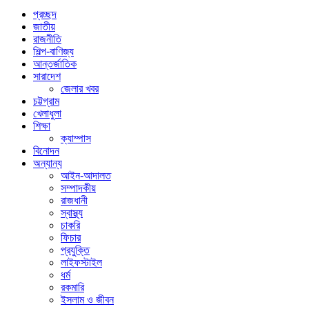
প্রচ্ছদ
জাতীয়
রাজনীতি
শিল্প-বাণিজ্য
আন্তর্জাতিক
সারাদেশ
জেলার খবর
চট্টগ্রাম
খেলাধুলা
শিক্ষা
ক্যাম্পাস
বিনোদন
অন্যান্য
আইন-আদালত
সম্পাদকীয়
রাজধানী
স্বাস্থ্য
চাকরি
ফিচার
প্রযুক্তি
লাইফস্টাইল
ধর্ম
রকমারি
ইসলাম ও জীবন