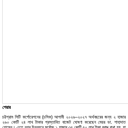
শেয়ার
চট্টগ্রাম সিটি কর্পোরেশনের (চসিক) আগামী ২০২৬–২০২৭ অর্থবছরের জন্য ২ হাজার
২৬০ কোটি ২৪ লাখ টাকার প্রস্তাবিত বাজেট ঘোষণা করেছেন মেয়র ডা. শাহাদাত
হোসেন। এতে নগর উন্নয়নে সর্বোচ্চ ১ হাজার ৩৫ কোটি ৫০ লাখ টাকা বরাদ্দ রাখা হয়, যা