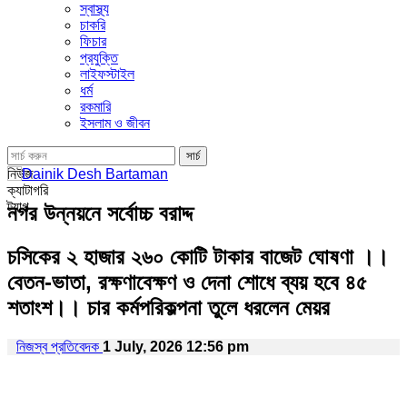
স্বাস্থ্য
চাকরি
ফিচার
প্রযুক্তি
লাইফস্টাইল
ধর্ম
রকমারি
ইসলাম ও জীবন
নিউজ
ক্যাটাগরি
ট্যাগ
নগর উন্নয়নে সর্বোচ্চ বরাদ্দ
চসিকের ২ হাজার ২৬০ কোটি টাকার বাজেট ঘোষণা ।।
বেতন-ভাতা, রক্ষণাবেক্ষণ ও দেনা শোধে ব্যয় হবে ৪৫
শতাংশ।। চার কর্মপরিকল্পনা তুলে ধরলেন মেয়র
নিজস্ব প্রতিবেদক
1 July, 2026 12:56 pm