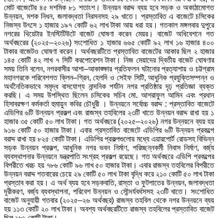
মোট বাজেটের ৪৫ দশমিক ৮১ শতাংশ। উন্নয়ন বরাদ্দ ব্যয় হবে সড়ক ও অকাঠামোগত
উন্নয়ন, মশক নিধন, জলাবদ্ধতা নিরসনসহ ২৯ খাতে। প্রস্তাবিত এ বাজেটে চসিকের
নিজস্ব উৎসে ১ হাজার ১৯৭ কোটি ৬২ লাখ টাকা আয় ধরা হয়। গতকাল মঙ্গলবার দুপুরে
নগরের থিয়েটার ইনস্টিটিউটে বাজেট ঘোষণা করেন মেয়র। বাজেট অধিবেশনে গত
অর্থবছরের (২০২৫–২০২৬) সংশোধিত ১ হাজার ৬৬৫ কোটি ৯২ লাখ ১৬ হাজার ৪০০
টাকার বাজেটও ঘোষণা করেন। অর্থবছরটিতে প্রস্তাবিত বাজেটের আকার ছিল ২ হাজার
১৪৫ কোটি ৪২ লাখ ৭ সিটি করপোরেশন টাকা। নিজ মেয়াদের দ্বিতীয় বাজেট ঘোষণার
সময় তিনি বলেন, নগরবাসীর আশা–আকাঙ্ক্ষার প্রতিফলন ঘটানোর প্রত্যাশায় ও চট্টগ্রাম
মহানগরকে পরিবেশগত ক্লিন–গ্রিন, হেলদি ও সেইফ সিটি, আধুনিক প্রযুক্তিসম্পন্ন ও
অর্থনৈতিকভাবে সমৃদ্ধ বাসযোগ্য নান্দনিক পর্যটন নগর প্রতিষ্ঠার দৃঢ় প্রতিজ্ঞা ব্যক্ত
করছি। এ সময় উপস্থিত ছিলেন চসিকের সচিব মো. আশরাফুল আমিন এবং প্রধান
হিসাবরক্ষণ কর্মকর্তা হুমায়ুন কবির চৌধুরী । উন্নয়নে সর্বোচ্চ বরাদ্দ : প্রস্তাবিত বাজেটে
এডিপির ৬টি উন্নয়ন প্রকল্প এবং রাজস্ব তহবিলের ২৩টি খাতে উন্নয়ন বরাদ্দ রাখা হয় ১
হাজার ৩৫ কোটি ৫০ লাখ টাকা। গত অর্থবছরে (২০২৫–২০২৬) নগর উন্নয়নে ব্যয় হয়
৯১৬ কোটি ৫০ হাজার টাকা। এবার প্রস্তাবিত বাজেটে এডিপির ৬টি উন্নয়ন প্রকল্পে
বরাদ্দ রাখা হয় ৮২৫ কোটি টাকা। এডিপির প্রকল্পগুলোর মধ্যে এয়ারপোর্ট রোডসহ বিভিন্ন
সড়ক উন্নয়ন প্রকল্প, আধুনিক নগর ভবন নির্মাণ, পরিচ্ছন্নকর্মী নিবাস নির্মাণ, বর্জ্য
ব্যবস্থাপনার উন্নয়নে যন্ত্রপাতি সংগ্রহ প্রকল্প রয়েছে। গত অর্থবছরে এডিপি প্রকল্পের
বিপরীতে খরচ হয় ৭৮৬ কোটি ৯৬ লাখ ৫০ হাজার টাকা। এবার রাজস্ব তহবিলের বিপরীতে
উন্নয়ন বরাদ্দ গতবারের চেয়ে ২৯ কোটি ৫০ লাখ টাকা বৃদ্ধি করে ২১০ কোটি ৫০ লাখ টাকা
প্রস্তাব করা হয়। এ অর্থ ব্যয় হবে সড়কবাতি, রাস্তা ও ফুটপাতের উন্নয়ন, জলাবদ্ধতা
দূরীকরণ, বর্জ্য ব্যবস্থাপনা, পরিবেশ উন্নয়ন ও সৌন্দর্যবর্ধসসহ ২৩টি খাতে। সংশোধিত
বাজেট অনুযায়ী গতবার (২০২৫–২৬ অর্থবছর) রাজস্ব তহবিল থেকে নগর উন্নয়নে ব্যয়
হয় ১১৩ কোটি ২০ লাখ টাকা। অবশ্য অর্থবছরটিতে রাজস্ব তহবিলের প্রস্তাবিত বাজেট
ছিল ১৮১ কোটি টাকা।