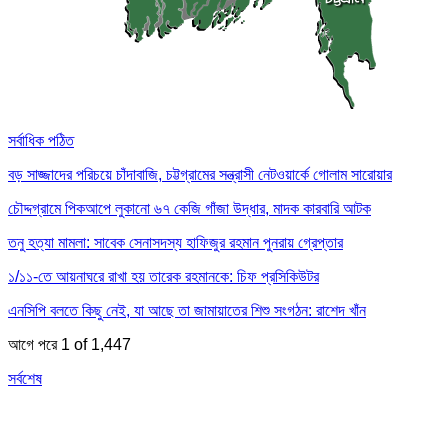
সর্বাধিক পঠিত
বড় সাজ্জাদের পরিচয়ে চাঁদাবাজি, চট্টগ্রামের সন্ত্রাসী নেটওয়ার্কে গোলাম সারোয়ার
চৌদ্দগ্রামে পিকআপে লুকানো ৬৭ কেজি গাঁজা উদ্ধার, মাদক কারবারি আটক
তনু হত্যা মামলা: সাবেক সেনাসদস্য হাফিজুর রহমান পুনরায় গ্রেপ্তার
১/১১-তে আয়নাঘরে রাখা হয় তারেক রহমানকে: চিফ প্রসিকিউটর
এনসিপি বলতে কিছু নেই, যা আছে তা জামায়াতের শিশু সংগঠন: রাশেদ খাঁন
আগে
পরে
1 of 1,447
সর্বশেষ