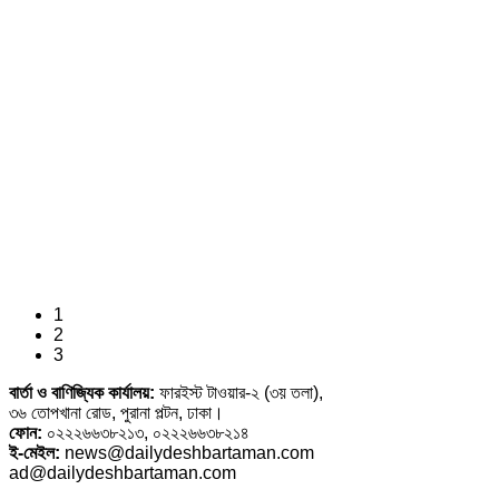
1
2
3
বার্তা ও বাণিজ্যিক কার্যালয়:
ফারইস্ট টাওয়ার-২ (৩য় তলা),
৩৬ তোপখানা রোড, পুরানা পল্টন, ঢাকা।
ফোন:
০২২২৬৬৩৮২১৩, ০২২২৬৬৩৮২১৪
ই-মেইল:
news@dailydeshbartaman.com
ad@dailydeshbartaman.com