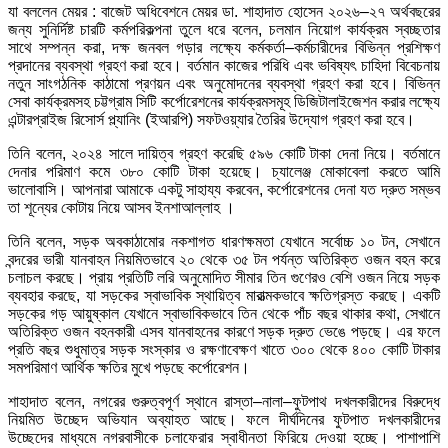
যা বললেন মেয়র : বাজেট অধিবেশনে মেয়র ডা. শাহাদাত হোসেন ২০২৬–২৭ অর্থবছরের
জন্য সুনির্দিষ্ট চারটি কর্মপরিকল্পনা তুলে ধরে বলেন, চলমান নিয়োগ কার্যক্রম স্বচ্ছতার
সাথে সম্পন্ন করা, দক্ষ জনবল গড়ার লক্ষ্যে কর্মকর্তা–কর্মচারীদের বিভিন্ন প্রশিক্ষণ
প্রদানের ব্যবস্থা গ্রহণ করা হবে। বর্তমান কাজের পরিধি এবং ভবিষ্যৎ চাহিদা বিবেচনায়
নতুন সাংগঠনিক কাঠামো প্রণয়ন এবং অনুমোদনের ব্যবস্থা গ্রহণ করা হবে। বিভিন্ন
সেবা কার্যক্রমসহ চট্টগ্রাম সিটি কর্পোরেশনের কার্যক্রমসমূহ ডিজিটালাইজেশন করার লক্ষ্যে
এন্টারপ্রাইজ রিসোর্স প্ল্যানিং (ইআরপি) সফটওয়্যার তৈরির উদ্যোগ গ্রহণ করা হবে।
তিনি বলেন, ২০২৪ সালে দায়িত্ব গ্রহণ করেছি ৫৯৬ কোটি টাকা দেনা নিয়ে। বর্তমানে
দেনার পরিমাণ কমে ৩৮০ কোটি টাকা হয়েছে। চ্যালেঞ্জ মোকাবেলা করতে আমি
ভালোবাসি। আপনারা আমাকে একটু সাহায্য করবেন, কর্পোরেশনের দেনা যত দ্রুত সম্ভব
তা শূন্যের কোটায় নিয়ে আসব ইনশাআল্লাহ ।
তিনি বলেন, সড়ক অবকাঠামোর নকশাগত ধারণক্ষমতা যেখানে সর্বোচ্চ ১০ টন, সেখানে
বন্দরের ভারী যানবাহন নিয়মিতভাবে ২০ থেকে ৩৫ টন পর্যন্ত অতিরিক্ত ওজন বহন করে
চলাচল করছে। প্রায় প্রতিটি লরি অনুমোদিত সীমার তিন গুণেরও বেশি ওজন নিয়ে সড়ক
ব্যবহার করছে, যা সড়কের স্বাভাবিক স্থায়িত্ব মারাত্মকভাবে ক্ষতিগ্রস্ত করছে। একটি
সড়কের গড় আয়ুষ্কাল যেখানে স্বাভাবিকভাবে তিন থেকে পাঁচ বছর থাকার কথা, সেখানে
অতিরিক্ত ওজন বহনকারী এসব যানবাহনের কারণে সড়ক দ্রুত ভেঙে পড়ছে। এর ফলে
প্রতি বছর শুধুমাত্র সড়ক সংস্কার ও রক্ষণাবেক্ষণ খাতে ৩০০ থেকে ৪০০ কোটি টাকার
সমপরিমাণ আর্থিক ক্ষতির মুখে পড়ছে কর্পোরেশন।
শাহাদাত বলেন, নগরের গুরুত্বপূর্ণ স্থানে রাস্তা–নালা–ফুটপাথ দখলকারীদের বিরুদ্ধে
নিয়মিত উচ্ছেদ অভিযান অব্যাহত আছে। ফলে দীর্ঘদিনের ফুটপাত দখলকারীদের
উচ্ছেদের মাধ্যমে নগরবাসীকে চলাফেরার স্বাধীনতা ফিরিয়ে দেওয়া হচ্ছে। পাশাপাশি