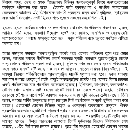
নিরাপদ খাদ্য, ডেঙ্গু ও মশক নিয়ন্ত্রণসহ বিভিন্ন জনগুরুত্বপূর্ণ বিষয়ে জনসচেতনতার
কার্যক্রম পরিচালনা করা হচ্ছে। টেকসই বর্জ্য ব্যবস্থাপনা ও নাগরিক সচেতনতার
মেলবন্ধনে আমাদের এই চট্টগ্রামকে আগামী প্রজন্মের জন্য একটি দৃষ্টিনন্দন, স্বাস্থ্যকর
এবং আদর্শ বাসযোগ্য নগরী হিসেবে গড়ে তুলতে সকলের সহযোগিতা চাই।
২০২৬–২০২৭ অর্থবছরে নগরে ১০ লক্ষ গাছের চারা রোপণের পরিকল্পনা গ্রহণ করা হয়েছে
জানিয়ে তিনি বলেন, সরকারি উদ্যোগ যথেষ্ট নয়; ব্যক্তি, সামাজিক ও স্বেচ্ছাসেবী
সংগঠনগুলোকে এ কাজে সম্পৃক্ত হতে হবে। সবুজ পরিবেশ গড়ে তুলতে সবাইকে এগিয়ে
আসতে হবে।
হকার সমস্যার সমাধানে আন্ডারগ্রাউন্ড মার্কেট গড়ে তোলার পরিকল্পনা তুলে ধরে মেয়র
বলেন, চট্টগ্রাম নগরের দীর্ঘদিনের হকার্স সমস্যার স্থায়ী সমাধানে আন্ডারগ্রাউন্ড মার্কেট
গড়ে তোলার পরিকল্পনা গ্রহণ করা হয়েছে। ফুটপাত দখল করে হকার ব্যবসা পরিচালনার
ফলে নগরে যানজট সৃষ্টি হচ্ছে এবং সাধারণ মানুষের চলাচলে মারাত্মক বিঘ্ন ঘটছে। এই
সমস্যা নিরসনে পরিকল্পিতভাবে আন্ডারগ্রাউন্ড মার্কেট স্থাপন করা হবে। হকার সমস্যা
সমাধানে নগরের গুরুত্বপূর্ণ চারটি পয়েন্টে আন্ডারগ্রাউন্ড মার্কেট গড়ে তোলার বিষয়ে চায়নার
একটি প্রতিষ্ঠানের সঙ্গে প্রাথমিক আলোচনা হয়েছে। ইপিজেড, আগ্রাবাদ, বহদ্দারহাট ও
স্টেশন রোড এলাকায় এই ধরনের মার্কেট নির্মাণ করা যেতে পারে। এছাড়া চট্টগ্রাম
রেলওয়ে স্টেশনের পাশে খালি জায়গায় হকারদের জন্য ভূমি বরাদ্দের চেষ্টা চলছে। তিনি
বলেন, নগরের সার্বিক উন্নয়নের জন্য চট্টগ্রাম সিটি কর্পোরেশন অগ্রণী ভূমিকা পালন করে
যাচ্ছে। এয়ারপোর্ট রোডসহ বিভিন্ন সড়ক ও গুরুত্বপূর্ণ অবকাঠামো উন্নয়ন‘ শীর্ষক
প্রকল্পটির আওতায় ৩২৪টি উপ–প্রকল্পে প্রায় ১ হাজার ৯৩৫ কোটি টাকার অধিক দরপত্র
আহ্বান করা হয় এবং ৩১৫টি কার্যাদেশ প্রদান করা হয়। প্রকল্পটির ১২৪টি লটের কাজ
সমাপ্ত হয়েছে। উক্ত প্রকল্পের আওতায় তিনটি ফুটওভার ব্রিজের নির্মাণকাজ শেষ
হয়েছে, ২৫টির নির্মাণকাজ চলমান রয়েছে। প্রকল্পটির মাধ্যমে এয়ারপোর্ট রোডসহ শহরের