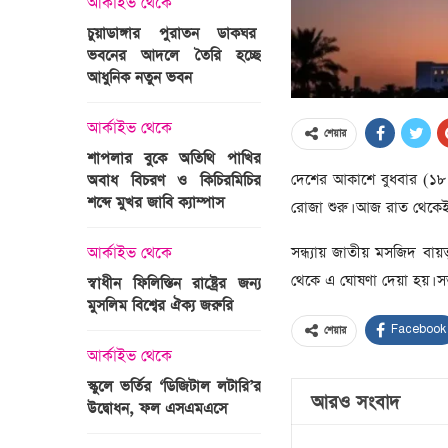
আর্কাইভ থেকে
অপরাধ
চুয়াডাঙ্গার পুরাতন ডাকঘর
ভবনের আদলে তৈরি হচ্ছে
গুলশান হলি আর্টিজান হাম
 তারাবির
আধুনিক নতুন ভবন
মামলা : হাইকোর্টের রায় আ
দ্যুৎ রাখার
ত্রী তারেক
আর্কাইভ থেকে
আন্তর্জাতিক
শেয়ার
শাপলার বুকে অতিথি পাখির
অজ্ঞাত বন্দুকধারীর গুলি
দেশের আকাশে বুধবার (১৮ ফ
অবাধ বিচরণ ও কিচিরমিচির
মাওলানা তারেক জামিল
শব্দে মুখর জাবি ক্যাম্পাস
ছেলের মৃত্যু
রোজা শুরু। আজ রাত থেকেই ধর
ন্ত্রী হলেন
সন্ধ্যায় জাতীয় মসজিদ বা
আর্কাইভ থেকে
আন্তর্জাতিক
থেকে এ ঘোষণা দেয়া হয়। সভ
স্বাধীন ফিলিস্তিন রাষ্ট্রের জন্য
বিশ্বকাপ ইাতহাসে সাকিব
মুসলিম বিশ্বের ঐক্য জরুরি
আরেকটি রেকর্ড
সদস্যের হতে
Facebook
শেয়ার
 প্রতিমন্ত্রী
আর্কাইভ থেকে
আর্কাইভ থেকে
স্কুলে ভর্তির ‘ডিজিটাল লটারি’র
টানেল উদ্বোধন : প্রধানমন্ত্
আরও সংবাদ
উদ্বোধন, ফল এসএমএসে
জনসভায় যোগ দিচ্ছেন দল
নেতাকর্মীরা