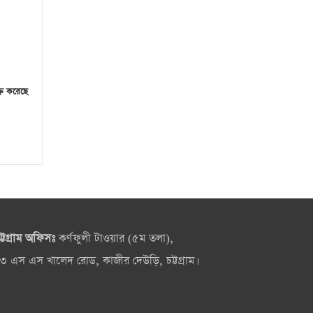
্রি করেছে
ট্টগ্রাম অফিসঃ
কর্ণফুলী টাওয়ার (৫ম তলা),
৩ এস এস খালেদ রোড, কাজীর দেউড়ি, চট্টগ্রাম।