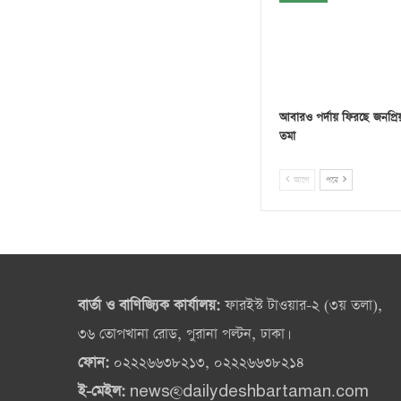
আবারও পর্দায় ফিরছে জনপ্রি
তমা
আগে
পরে
বার্তা ও বাণিজ্যিক কার্যালয়:
ফারইস্ট টাওয়ার-২ (৩য় তলা),
৩৬ তোপখানা রোড, পুরানা পল্টন, ঢাকা।
ফোন:
০২২২৬৬৩৮২১৩, ০২২২৬৬৩৮২১৪
ই-মেইল:
news@dailydeshbartaman.com