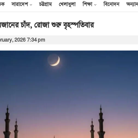
তিক
সারাদেশ
চট্টগ্রাম
খেলাধুলা
শিক্ষা
বিনোদন
অন্যান
নের চাঁদ, রোজা শুরু বৃহস্পতিবার
ruary, 2026 7:34 pm
আন্তর্জাতিক
েক
এক দিনে ৪০ হিজবুল্লাহ
যোদ্ধাকে হত্যার দাবি
ইসরায়েলের
আর্কাইভ থেকে
বী
অন্তর্বর্তী সরকারের সময়ের
অধ্যাদেশ সংসদে উপস্থাপন
করা হবে
০০
আর্কাইভ থেকে
ান
প্রধানমন্ত্রীর সঙ্গে সৌদি
রাষ্ট্রদূতের সাক্ষাৎ