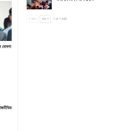
আগে
পরে
1 of 1,446
িল ঘোষণা
াজনীতির