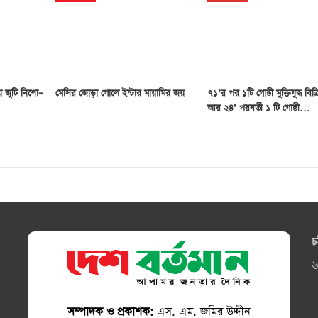
য় জুটি নিশো–
মেসির জোড়া গোলে ইন্টার মায়ামির জয়
৭১’র পর ১টি গোষ্ঠী মুক্তিযুদ্ধ বিক
আর ২৪’ পরবর্তী ১ টি গোষ্ঠী…
চ
৬
সম্পাদক ও প্রকাশক:
এস. এম. জমির উদ্দীন