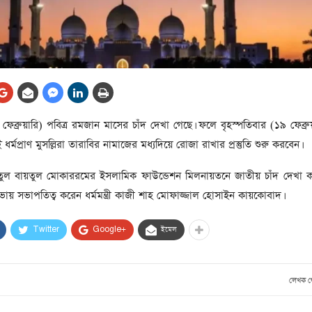
আর্কাইভ থেকে
লা
জ
সেহরি, ইফতার ও তারাবির
সময় নিরবচ্ছিন্ন বিদ্যুৎ রাখার
নির্দেশ: প্রধানমন্ত্রী তারেক
রহমান
তে
েব্রুয়ারি) পবিত্র রমজান মাসের চাঁদ দেখা গেছে। ফলে বৃহস্পতিবার (১৯ ফেব্রু
ের
আর্কাইভ থেকে
্মপ্রাণ মুসল্লিরা তারাবির নামাজের মধ্যদিয়ে রোজা রাখার প্রস্তুতি শুরু করবেন।
দেশের ১১তম প্রধানমন্ত্রী হলেন
তারেক রহমান
য়তুল বায়তুল মোকাররমের ইসলামিক ফাউন্ডেশন মিলনায়তনে জাতীয় চাঁদ দেখা 
ায় সভাপতিত্ব করেন ধর্মমন্ত্রী কাজী শাহ মোফাজ্জাল হোসাইন কায়কোবাদ।
ের
আর্কাইভ থেকে
নতুন মন্ত্রিসভা ৫০ সদস্যের হতে
Twitter
Google+
ইমেল
পারে, ২৫ পূর্ণমন্ত্রী, প্রতিমন্ত্রী
২৪
রীর
লেখক 
ীয়
আর্কাইভ থেকে