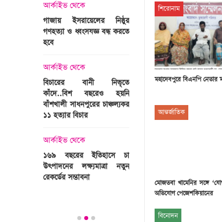
্রী খালেদা
আর্কাইভ থেকে
শিরোনাম
ের রাষ্ট্রীয়
আর্কাইভ থেকে
গাজায় ইসরায়েলের নিষ্ঠুর
ি
গণহত্যা ও ধ্বংসযজ্ঞ বন্ধ করতে
ভারতজুড়ে চলছে ‘মুজিব:এক
হবে
জাতির রূপকার ’সিনেম
প্রচারণা
ালেদা জিয়া
আর্কাইভ থেকে
আর্কাইভ থেকে
মহাদেবপুরে বিএনপি নেতার 
বিচারের বানী নিভৃতে
কাঁদে..বিশ বছরেও হয়নি
স্বামীকে বেঁধে স্ত্রীকে গণধর্ষণ
বাঁশখালী সাধনপুরের চাঞ্চল্যকর
ধর্ষককে পুলিশে দিল মা-বাবা
আন্তর্জাতিক
পাগলা
১১ হত্যার বিচার
িলল রেকর্ড
আর্কাইভ থেকে
কা
আর্কাইভ থেকে
প্রস্তুত গাবতলীর হাট
১৬৯ বছরের ইতিহাসে চা
উৎপাদনের লক্ষ্যমাত্রা নতুন
ির্বাচনি
রেকর্ডের সম্ভাবনা
মোজতবা খামেনির সঙ্গে ‘য
তে পর্যটন
অভিযোগ পেজেশকিয়ানের
বিনোদন