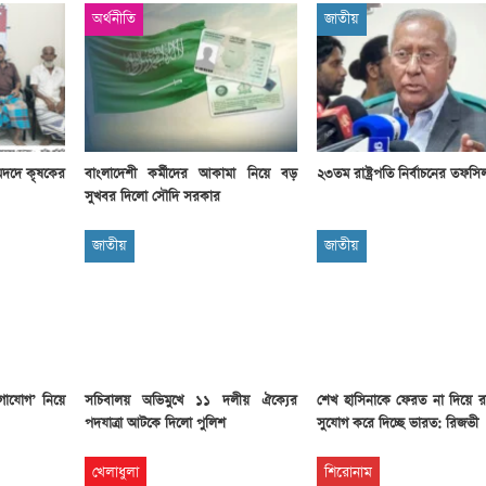
সাবেক প্রধানমন্ত্রী খালেদা
অর্থনীতি
জাতীয়
জিয়ার মৃত্যুতে ৩ দিনের রাষ্ট্রীয়
শোক, প্রজ্ঞাপন জারি
টি
ার
আর্কাইভ থেকে
দেশনেত্রী বেগম খালেদা জিয়া
আর নেই
মদদে কৃষকের
বাংলাদেশী কর্মীদের আকামা নিয়ে বড়
২৩তম রাষ্ট্রপতি নির্বাচনের তফস
সুখবর দিলো সৌদি সরকার
, ২
আর্কাইভ থেকে
জাতীয়
জাতীয়
ঐতিহাসিক পাগলা
মসজিদ:দানবাক্সে মিলল রেকর্ড
৬ কোটি ৩২ লাখ টাকা
আর্কাইভ থেকে
৫ বছর পর পর নির্বাচনি
োগাযোগ’ নিয়ে
সচিবালয় অভিমুখে ১১ দলীয় ঐক্যের
শেখ হাসিনাকে ফেরত না দিয়ে র
সহিংসতার অভিঘাতে পর্যটন
পদযাত্রা আটকে দিলো পুলিশ
সুযোগ করে দিচ্ছে ভারত: রিজভী
খাত
খেলাধুলা
শিরোনাম