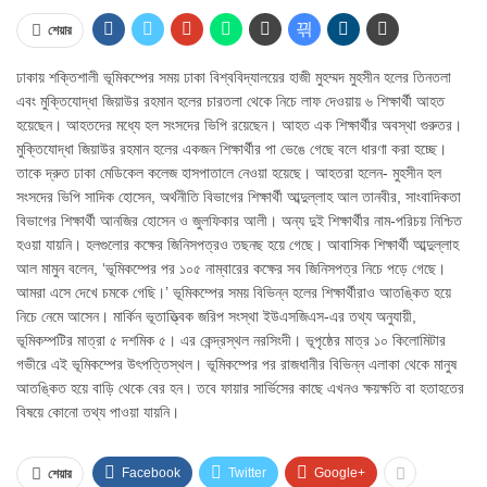
শেয়ার
ঢাকায় শক্তিশালী ভূমিকম্পের সময় ঢাকা বিশ্ববিদ্যালয়ের হাজী মুহম্মদ মুহসীন হলের তিনতলা
এবং মুক্তিযোদ্ধা জিয়াউর রহমান হলের চারতলা থেকে নিচে লাফ দেওয়ায় ৬ শিক্ষার্থী আহত
হয়েছেন। আহতদের মধ্যে হল সংসদের ভিপি রয়েছেন। আহত এক শিক্ষার্থীর অবস্থা গুরুতর।
মুক্তিযোদ্ধা জিয়াউর রহমান হলের একজন শিক্ষার্থীর পা ভেঙে গেছে বলে ধারণা করা হচ্ছে।
তাকে দ্রুত ঢাকা মেডিকেল কলেজ হাসপাতালে নেওয়া হয়েছে। আহতরা হলেন- মুহসীন হল
সংসদের ভিপি সাদিক হোসেন, অর্থনীতি বিভাগের শিক্ষার্থী আব্দুল্লাহ আল তানবীর, সাংবাদিকতা
বিভাগের শিক্ষার্থী আনজির হোসেন ও জুলফিকার আলী। অন্য দুই শিক্ষার্থীর নাম-পরিচয় নিশ্চিত
হওয়া যায়নি। হলগুলোর কক্ষের জিনিসপত্রও তছনছ হয়ে গেছে। আবাসিক শিক্ষার্থী আব্দুল্লাহ
আল মামুন বলেন, ‘ভূমিকম্পের পর ১০৫ নাম্বারের কক্ষের সব জিনিসপত্র নিচে পড়ে গেছে।
আমরা এসে দেখে চমকে গেছি।’ ভূমিকম্পের সময় বিভিন্ন হলের শিক্ষার্থীরাও আতঙ্কিত হয়ে
নিচে নেমে আসেন। মার্কিন ভূতাত্ত্বিক জরিপ সংস্থা ইউএসজিএস-এর তথ্য অনুযায়ী,
ভূমিকম্পটির মাত্রা ৫ দশমিক ৫। এর কেন্দ্রস্থল নরসিংদী। ভূপৃষ্ঠের মাত্র ১০ কিলোমিটার
গভীরে এই ভূমিকম্পের উৎপত্তিস্থল। ভূমিকম্পের পর রাজধানীর বিভিন্ন এলাকা থেকে মানুষ
আতঙ্কিত হয়ে বাড়ি থেকে বের হন। তবে ফায়ার সার্ভিসের কাছে এখনও ক্ষয়ক্ষতি বা হতাহতের
বিষয়ে কোনো তথ্য পাওয়া যায়নি।
Facebook
Twitter
Google+
শেয়ার