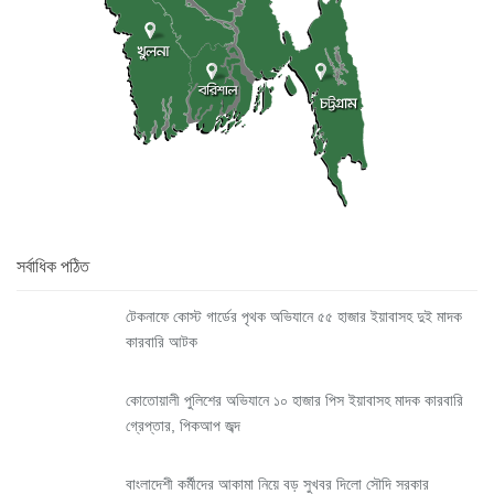
সর্বাধিক পঠিত
টেকনাফে কোস্ট গার্ডের পৃথক অভিযানে ৫৫ হাজার ইয়াবাসহ দুই মাদক
কারবারি আটক
কোতোয়ালী পুলিশের অভিযানে ১০ হাজার পিস ইয়াবাসহ মাদক কারবারি
গ্রেপ্তার, পিকআপ জব্দ
বাংলাদেশী কর্মীদের আকামা নিয়ে বড় সুখবর দিলো সৌদি সরকার