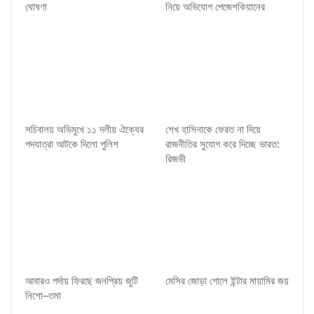
ঘোষণা
নিয়ে অভিযোগ পেজেশকিয়ানের
সচিবালয় অভিমুখে ১১ দলীয় ঐক্যের
শেখ হাসিনাকে ফেরত না দিয়ে
পদযাত্রা আটকে দিলো পুলিশ
রাজনীতির সুযোগ করে দিচ্ছে ভারত:
রিজভী
আবারও পর্দায় ফিরছে জনপ্রিয় জুটি
মেসির জোড়া গোলে ইন্টার মায়ামির জয়
নিশো–তমা