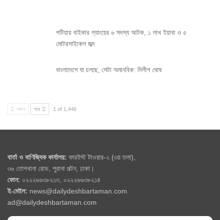
পটিয়ায় বাইকার গ্যাংয়ের ৬ সদস্য আটক, ১ লাখ ইয়াবা ও ৫
মোটরসাইকেল জব্দ
বাংলাদেশে যা চলছে, সেটা অমানবিক: দিলীপ ঘোষ
আগে
পরে
1 of 1,446
বার্তা ও বাণিজ্যিক কার্যালয়:
ফারইস্ট টাওয়ার-২ (৩য় তলা),
৩৬ তোপখানা রোড, পুরানা পল্টন, ঢাকা।
ফোন:
০২২২৬৬৩৮২১৩, ০২২২৬৬৩৮২১৪
ই-মেইল:
news@dailydeshbartaman.com
ad@dailydeshbartaman.com