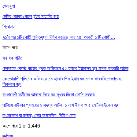
খেলাধুলা
মেসির জোড়া গোলে ইন্টার মায়ামির জয়
শিরোনাম
৭১’র পর ১টি গোষ্ঠী মুক্তিযুদ্ধ বিক্রি করেছে আর ২৪’ পরবর্তী ১ টি গোষ্ঠী…
আগে
পরে
সর্বাধিক পঠিত
টেকনাফে কোস্ট গার্ডের পৃথক অভিযানে ৫৫ হাজার ইয়াবাসহ দুই মাদক কারবারি আটক
কোতোয়ালী পুলিশের অভিযানে ১০ হাজার পিস ইয়াবাসহ মাদক কারবারি গ্রেপ্তার,
পিকআপ জব্দ
বাংলাদেশী কর্মীদের আকামা নিয়ে বড় সুখবর দিলো সৌদি সরকার
পটিয়ায় বাইকার গ্যাংয়ের ৬ সদস্য আটক, ১ লাখ ইয়াবা ও ৫ মোটরসাইকেল জব্দ
বাংলাদেশে যা চলছে, সেটা অমানবিক: দিলীপ ঘোষ
আগে
পরে
1 of 1,446
সর্বশেষ