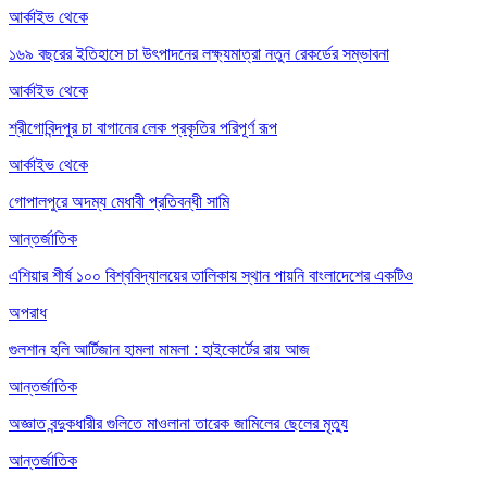
আর্কাইভ থেকে
১৬৯ বছরের ইতিহাসে চা উৎপাদনের লক্ষ্যমাত্রা নতুন রেকর্ডের সম্ভাবনা
আর্কাইভ থেকে
শ্রীগোবিন্দপুর চা বাগানের লেক প্রকৃতির পরিপূর্ণ রূপ
আর্কাইভ থেকে
গোপালপুরে অদম্য মেধাবী প্রতিবন্ধী সামি
আন্তর্জাতিক
এশিয়ার শীর্ষ ১০০ বিশ্ববিদ্যালয়ের তালিকায় স্থান পায়নি বাংলাদেশের একটিও
অপরাধ
গুলশান হলি আর্টিজান হামলা মামলা : হাইকোর্টের রায় আজ
আন্তর্জাতিক
অজ্ঞাত বন্দুকধারীর গুলিতে মাওলানা তারেক জামিলের ছেলের মৃত্যু
আন্তর্জাতিক