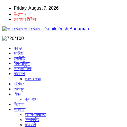
Friday, August 7, 2026
ই-পেপার
সোশ্যাল মিডিয়া
দেশ বর্তমান - Dainik Desh Bartaman
প্রচ্ছদ
জাতীয়
রাজনীতি
শিল্প-বাণিজ্য
আন্তর্জাতিক
সারাদেশ
জেলার খবর
চট্টগ্রাম
খেলাধুলা
শিক্ষা
ক্যাম্পাস
বিনোদন
অন্যান্য
আইন-আদালত
সম্পাদকীয়
রাজধানী