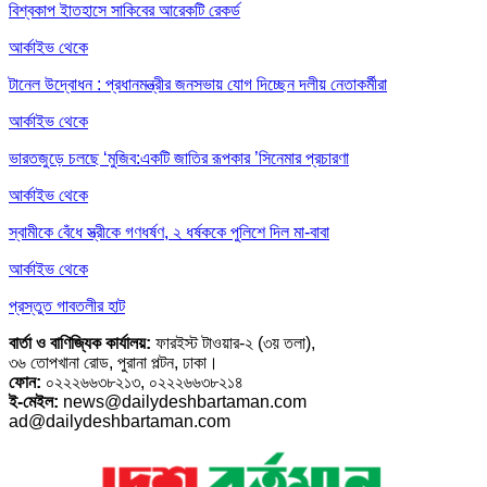
বিশ্বকাপ ইাতহাসে সাকিবের আরেকটি রেকর্ড
আর্কাইভ থেকে
টানেল উদ্বোধন : প্রধানমন্ত্রীর জনসভায় যোগ দিচ্ছেন দলীয় নেতাকর্মীরা
আর্কাইভ থেকে
ভারতজুড়ে চলছে ‘মুজিব:একটি জাতির রূপকার ’সিনেমার প্রচারণা
আর্কাইভ থেকে
স্বামীকে বেঁধে স্ত্রীকে গণধর্ষণ, ২ ধর্ষককে পুলিশে দিল মা-বাবা
আর্কাইভ থেকে
প্রস্তুত গাবতলীর হাট
বার্তা ও বাণিজ্যিক কার্যালয়:
ফারইস্ট টাওয়ার-২ (৩য় তলা),
৩৬ তোপখানা রোড, পুরানা পল্টন, ঢাকা।
ফোন:
০২২২৬৬৩৮২১৩, ০২২২৬৬৩৮২১৪
ই-মেইল:
news@dailydeshbartaman.com
ad@dailydeshbartaman.com