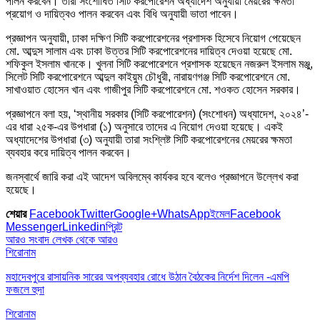
পালন করবেন। তারা সংশোধিত সিটি করপোরেশন অধ্যাদেশ অনুযায়ী মেয়রের ক্ষমতা
প্রয়োগ ও দায়িত্বও পালন করবেন এবং বিধি অনুযায়ী ভাতা পাবেন।
প্রজ্ঞাপন অনুযায়ী, ঢাকা দক্ষিণ সিটি করপোরেশনের প্রশাসক হিসেবে নিয়োগ পেয়েছেন
মো. আব্দুস সালাম এবং ঢাকা উত্তর সিটি করপোরেশনের দায়িত্ব দেওয়া হয়েছে মো.
শফিকুল ইসলাম খানকে। খুলনা সিটি করপোরেশনে প্রশাসক হয়েছেন নজরুল ইসলাম মঞ্জু,
সিলেট সিটি করপোরেশনে আব্দুল কাইয়ুম চৌধুরী, নারায়ণগঞ্জ সিটি করপোরেশনে মো.
সাখাওয়াত হোসেন খান এবং গাজীপুর সিটি করপোরেশনে মো. শওকত হোসেন সরকার।
প্রজ্ঞাপনে বলা হয়, ‘স্থানীয় সরকার (সিটি করপোরেশন) (সংশোধন) অধ্যাদেশ, ২০২৪’-
এর ধারা ২৫ক-এর উপধারা (১) অনুসারে তাদের এ নিয়োগ দেওয়া হয়েছে। একই
অধ্যাদেশের উপধারা (৩) অনুযায়ী তারা সংশ্লিষ্ট সিটি করপোরেশনের মেয়রের ক্ষমতা
ব্যবহার করে দায়িত্ব পালন করবেন।
জনস্বার্থে জারি করা এই আদেশ অবিলম্বে কার্যকর হবে বলেও প্রজ্ঞাপনে উল্লেখ করা
হয়েছে।
শেয়ার
Facebook
Twitter
Google+
WhatsApp
ইমেল
Facebook
Messenger
Linkedin
প্রিন্ট
আরও সংবাদ
লেখক থেকে আরও
শিরোনাম
মহাদেবপুরে রাসায়নিক সারের অপব্যবহার রোধে উঠান বৈঠকের নির্দেশ দিলেন -এমপি
ফজলে হুদা
শিরোনাম