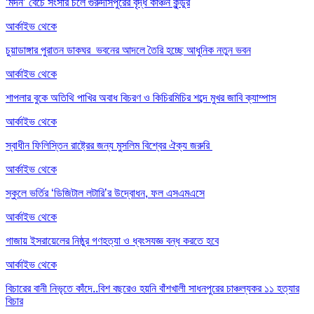
‘মদন’ বেচে সংসার চলে গুরুদাসপুরের বৃদ্ধ কাঞ্চন কুন্ডুর
আর্কাইভ থেকে
চুয়াডাঙ্গার পুরাতন ডাকঘর ভবনের আদলে তৈরি হচ্ছে আধুনিক নতুন ভবন
আর্কাইভ থেকে
শাপলার বুকে অতিথি পাখির অবাধ বিচরণ ও কিচিরমিচির শব্দে মুখর জাবি ক্যাম্পাস
আর্কাইভ থেকে
স্বাধীন ফিলিস্তিন রাষ্ট্রের জন্য মুসলিম বিশ্বের ঐক্য জরুরি
আর্কাইভ থেকে
স্কুলে ভর্তির ‘ডিজিটাল লটারি’র উদ্বোধন, ফল এসএমএসে
আর্কাইভ থেকে
গাজায় ইসরায়েলের নিষ্ঠুর গণহত্যা ও ধ্বংসযজ্ঞ বন্ধ করতে হবে
আর্কাইভ থেকে
বিচারের বানী নিভৃতে কাঁদে..বিশ বছরেও হয়নি বাঁশখালী সাধনপুরের চাঞ্চল্যকর ১১ হত্যার
বিচার