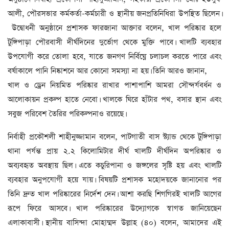
আলী, পৌরসভার কর্মকর্তা-কর্মচারী ও স্থানীয় জনপ্রতিনিধিরা উপস্থিত ছিলেন।
উদ্বোধনী অনুষ্ঠানে প্রশাসক ফারজানা আক্তার বলেন, খাল পরিষ্কার হলে
টুঙ্গিপাড়া পৌরবাসী দীর্ঘদিনের দুর্ভোগ থেকে মুক্তি পাবে। খালটি ব্যবহার
উপযোগী করে তোলা হবে, যাতে জনগণ নির্বিঘ্নে চলাচল করতে পারে এবং
বর্ষাকালে পানি নিষ্কাশনে আর কোনো সমস্যা না হয়। তিনি আরও জানান,
খাল ও ড্রেন নিয়মিত পরিষ্কার রাখার পাশাপাশি আমরা সৌন্দর্যবর্ধন ও
আলোকায়ন প্রকল্প হাতে নেবো। খালকে ঘিরে হাঁটার পথ, বসার স্থান এবং
সবুজ পরিবেশ তৈরির পরিকল্পনাও রয়েছে।
নির্বাহী প্রকৌশলী শাহীনুজ্জামান বলেন, পাটগাতী বাস স্ট্যান্ড থেকে টুঙ্গিপাড়া
থানা পর্যন্ত প্রায় ২.২ কিলোমিটার দীর্ঘ খালটি দীর্ঘদিন অপরিষ্কার ও
অব্যবহৃত অবস্থায় ছিল। এতে কচুরিপানা ও জঙ্গলের সৃষ্টি হয় এবং খালটি
ব্যবহার অনুপযোগী হয়ে যায়। বিষয়টি প্রশাসক মহোদয়কে জানানোর পর
তিনি দ্রুত খাল পরিষ্কারের নির্দেশ দেন। আশা করছি শিগগিরই খালটি আগের
রূপে ফিরে আসবে। খাল পরিষ্কারের উদ্যোগকে স্বাগত জানিয়েছেন
এলাকাবাসী। স্থানীয় বাসিন্দা মোহাম্মদ উল্লাহ (৪০) বলেন, আমাদের এই