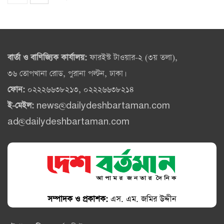
বার্তা ও বাণিজ্যিক কার্যালয়:
ফারইস্ট টাওয়ার-২ (৩য় তলা),
৩৬ তোপখানা রোড, পুরানা পল্টন, ঢাকা।
ফোন:
০২২২৬৬৩৮২১৩, ০২২২৬৬৩৮২১৪
ই-মেইল:
news@dailydeshbartaman.com
ad@dailydeshbartaman.com
সম্পাদক ও প্রকাশক:
এস. এম. জমির উদ্দীন