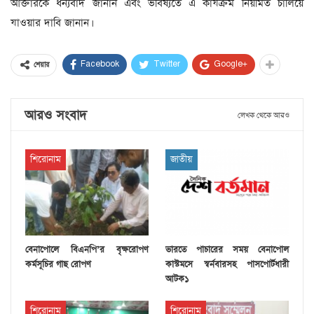
আক্তারকে ধন্যবাদ জানান এবং ভবিষ্যতে এ কার্যক্রম নিয়মিত চালিয়ে
যাওয়ার দাবি জানান।
Facebook
Twitter
Google+
শেয়ার
আরও সংবাদ
লেখক থেকে আরও
শিরোনাম
জাতীয়
বেনাপোলে বিএনপি’র বৃক্ষরোপণ
ভারতে পাচারের সময় বেনাপোল
কর্মসূচির গাছ রোপণ
কাস্টমসে স্বর্নবারসহ পাসপোর্টধারী
আটক১
শিরোনাম
শিরোনাম