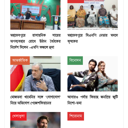
মহাদেবপুরে রাসায়নিক সারের
মহাদেবপুরে বিএনপি নেতার মদদে
অপব্যবহার রোধে উঠান বৈঠকের
কৃষকের
নির্দেশ দিলেন -এমপি ফজলে হুদা
আন্তর্জাতিক
বিনোদন
মোজতবা খামেনির সঙ্গে ‘যোগাযোগ’
আবারও পর্দায় ফিরছে জনপ্রিয় জুটি
নিয়ে অভিযোগ পেজেশকিয়ানের
নিশো–তমা
খেলাধুলা
শিরোনাম