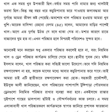
খাল এক সময় খুব উপকারী ছিল। বর্ষার সময় পানি নামার জন্য খালটাই
ভরসা ছিল। কিন্তু বহু বছর ধরে কচুরিপানায় ভরে যাওয়ায় জলাবদ্ধতা আর
দুর্গন্ধে আমরা ভীষণ কষ্ট পেয়েছি। অবশেষে খাল পরিষ্কার হওয়ায় আমরা খুব
খুশি। আরেক বাসিন্দা রেহানা বেগম (৪৫) বলেন, আমাদের বাড়ির পাশেই
খাল। আগে এত দুর্গন্ধ উঠত যে বসে থাকা যেত না। মশার কারণে রাতে
বাচ্চাদের ঘুম হত না। এখন পরিষ্কার হলে নিশ্চয়ই পরিবেশও সুন্দর হবে।
অনেকেই মনে করছেন শুধু একবার পরিষ্কার করলেই হবে না, বরং নিয়মিত
খাল ও ড্রেন পরিষ্কার কার্যক্রম চালিয়ে যেতে হবে। স্থানীয় যুবক মোঃ মঈন
ইসলাম বলেন, খাল পরিষ্কার করা সত্যিই ভালো উদ্যোগ। তবে যদি নিয়মিত
রক্ষণাবেক্ষণ না হয়, কয়েক মাসের মধ্যে আবার কচুরিপানায় ভরে যাবে। তাই
আমরা চাই এটি স্থায়ীভাবে রক্ষণাবেক্ষণ করা হোক। সহকারী প্রকৌশলী,
ইউসুফ আলী জানিয়েছেন, খাল পরিষ্কারের পাশাপাশি টুঙ্গিপাড়া পৌরসভার
ড্রেনগুলো নিয়মিত পরিষ্কার রাখার ব্যবস্থা করা হবে। একইসাথে রাস্তার
দুইপাশে গাছের ডালপালা ছাঁটাই ও সৌন্দর্যবর্ধনের কাজ চলবে। এ সময়
এলাকাবাসী খাল পরিষ্কারকরণ কার্যক্রমকে স্বাগত জানিয়ে প্রশাসক ফারজানা