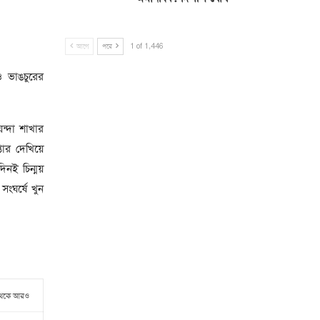
আগে
পরে
1 of 1,446
 ভাঙচুরের
ন্দা শাখার
্তার দেখিয়ে
িনই চিন্ময়
ংঘর্ষে খুন
থেকে আরও