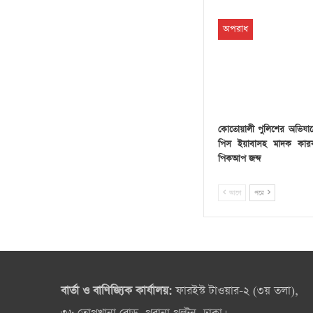
অপরাধ
কোতোয়ালী পুলিশের অভিযা
পিস ইয়াবাসহ মাদক কারবার
পিকআপ জব্দ
আগে
পরে
বার্তা ও বাণিজ্যিক কার্যালয়:
ফারইস্ট টাওয়ার-২ (৩য় তলা),