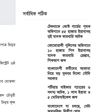
সর্বাধিক পঠিত
টেকনাফে কোস্ট গার্ডের পৃথক
অভিযানে ৫৫ হাজার ইয়াবাসহ
দুই মাদক কারবারি আটক
ত্র চিন্ময়
কোতোয়ালী পুলিশের অভিযানে
১০ হাজার পিস ইয়াবাসহ
মাদক কারবারি গ্রেপ্তার,
পিকআপ জব্দ
্ট্রেট ৬ষ্ঠ
বাংলাদেশী কর্মীদের আকামা
নিয়ে বড় সুখবর দিলো সৌদি
সরকার
ার মোস্তফা
পটিয়ায় বাইকার গ্যাংয়ের ৬
সদস্য আটক, ১ লাখ ইয়াবা ও
েদ চৌধুরী
৫ মোটরসাইকেল জব্দ
ন্ময় কৃষ্ণ
বাংলাদেশে যা চলছে, সেটা
অমানবিক: দিলীপ ঘোষ