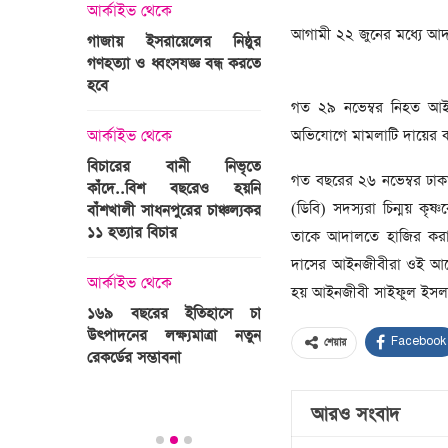
্রী খালেদা
আর্কাইভ থেকে
ের রাষ্ট্রীয়
আর্কাইভ থেকে
আগামী ২২ জুনের মধ্যে আদা
গাজায় ইসরায়েলের নিষ্ঠুর
ি
গণহত্যা ও ধ্বংসযজ্ঞ বন্ধ করতে
ভারতজুড়ে চলছে ‘মুজিব:এক
হবে
জাতির রূপকার ’সিনেম
প্রচারণা
গত ২৯ নভেম্বর নিহত আ
ালেদা জিয়া
অভিযোগে মামলাটি দায়ের 
আর্কাইভ থেকে
আর্কাইভ থেকে
বিচারের বানী নিভৃতে
গত বছরের ২৬ নভেম্বর ঢাকা
কাঁদে..বিশ বছরেও হয়নি
স্বামীকে বেঁধে স্ত্রীকে গণধর্ষণ
(ডিবি) সদস্যরা চিন্ময় কৃষ্
বাঁশখালী সাধনপুরের চাঞ্চল্যকর
ধর্ষককে পুলিশে দিল মা-বাবা
পাগলা
১১ হত্যার বিচার
তাকে আদালতে হাজির করা হ
িলল রেকর্ড
আর্কাইভ থেকে
দাসের আইনজীবীরা ওই আদেশ
কা
আর্কাইভ থেকে
প্রস্তুত গাবতলীর হাট
হয় আইনজীবী সাইফুল ইসল
১৬৯ বছরের ইতিহাসে চা
উৎপাদনের লক্ষ্যমাত্রা নতুন
Facebook
শেয়ার
ির্বাচনি
রেকর্ডের সম্ভাবনা
তে পর্যটন
আরও সংবাদ