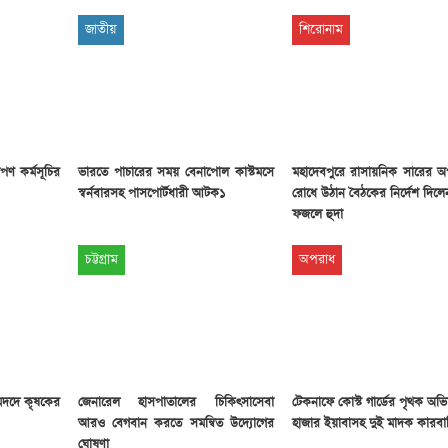
জাতীয়
শিরোনাম
পণ কর্মসূচির
ভারতে পাচারের সময় বেনাপোল কাস্টমসে
মহাদেবপুরে রাসায়নিক সারের অ
স্বর্নবারসহ পাসপোর্টধারী আটক১
রোধে উঠান বৈঠকের নির্দেশ দিল
ফজলে হুদা
চট্টগ্রাম
অপরাধ
মদদে কৃষকের
জেনারেল হাসপাতালের চিকিৎসাসেবা
টেকনাফে কোস্ট গার্ডের পৃথক অভ
আরও বেগবান করতে সমন্বিত উদ্যোগের
হাজার ইয়াবাসহ দুই মাদক কারব
ঘোষণা