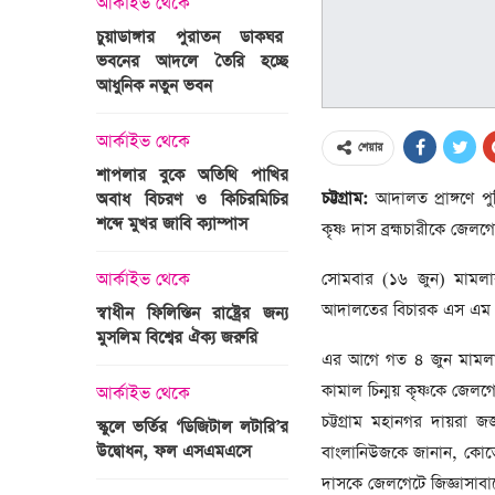
আর্কাইভ থেকে
অপরাধ
চুয়াডাঙ্গার পুরাতন ডাকঘর
ভবনের আদলে তৈরি হচ্ছে
গুলশান হলি আর্টিজান হাম
 তারাবির
আধুনিক নতুন ভবন
মামলা : হাইকোর্টের রায় আ
দ্যুৎ রাখার
ত্রী তারেক
আর্কাইভ থেকে
আন্তর্জাতিক
শেয়ার
শাপলার বুকে অতিথি পাখির
অজ্ঞাত বন্দুকধারীর গুলি
চট্টগ্রাম:
আদালত প্রাঙ্গণে 
অবাধ বিচরণ ও কিচিরমিচির
মাওলানা তারেক জামিল
শব্দে মুখর জাবি ক্যাম্পাস
ছেলের মৃত্যু
কৃষ্ণ দাস ব্রহ্মচারীকে জেল
ন্ত্রী হলেন
সোমবার (১৬ জুন) মামলার তদন
আর্কাইভ থেকে
আন্তর্জাতিক
আদালতের বিচারক এস এম 
স্বাধীন ফিলিস্তিন রাষ্ট্রের জন্য
বিশ্বকাপ ইাতহাসে সাকিব
মুসলিম বিশ্বের ঐক্য জরুরি
আরেকটি রেকর্ড
এর আগে গত ৪ জুন মামলার 
সদস্যের হতে
 প্রতিমন্ত্রী
কামাল চিন্ময় কৃষ্ণকে জেল
আর্কাইভ থেকে
আর্কাইভ থেকে
চট্টগ্রাম মহানগর দায়রা 
স্কুলে ভর্তির ‘ডিজিটাল লটারি’র
টানেল উদ্বোধন : প্রধানমন্ত্
উদ্বোধন, ফল এসএমএসে
জনসভায় যোগ দিচ্ছেন দল
বাংলানিউজকে জানান, কোতোয়া
নেতাকর্মীরা
দাসকে জেলগেটে জিজ্ঞাসাব