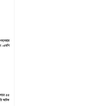
পব্যবহার
েন -এমপি
িযানে ৫৫
ারি আটক