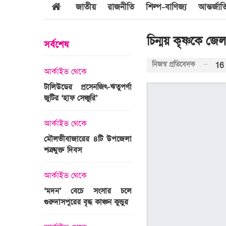
জাতীয়
রাজনীতি
শিল্প-বাণিজ্য
আন্তর্জা
চিন্ময় কৃষ্ণকে জে
সর্বশেষ
নিজস্ব প্রতিবেদক
16
আর্কাইভ থেকে
আর্কাইভ থেকে
জবুল্লাহ
টালিউডের প্রসেনজিৎ-ঋতুপর্ণা
শ্রীগোবিন্দপুর চা বাগানের ল
যার দাবি
জুটির ‘হাফ সেঞ্চুরি’
প্রকৃতির পরিপূর্ণ রূপ
আর্কাইভ থেকে
আর্কাইভ থেকে
মৌলভীবাজারের ৪টি উপজেলা
গোপালপুরে অদম্য মেধা
রের সময়ের
শত্রুমুক্ত দিবস
প্রতিবন্ধী সামি
 উপস্থাপন
আর্কাইভ থেকে
আন্তর্জাতিক
‘মদন’ বেচে সংসার চলে
এশিয়ার শীর্ষ ১
গুরুদাসপুরের বৃদ্ধ কাঞ্চন কুন্ডুর
বিশ্ববিদ্যালয়ের তালিকায় স্থ
ঙ্গে সৌদি
পায়নি বাংলাদেশের একটিও