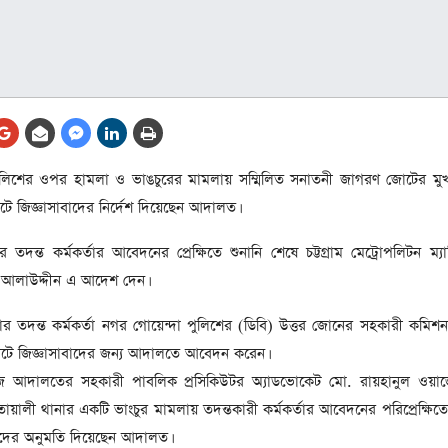
আর্কাইভ থেকে
লা
জ
সেহরি, ইফতার ও তারাবির
সময় নিরবচ্ছিন্ন বিদ্যুৎ রাখার
নির্দেশ: প্রধানমন্ত্রী তারেক
রহমান
তে
পুলিশের ওপর হামলা ও ভাঙচুরের মামলায় সম্মিলিত সনাতনী জাগরণ জোটের মুখপা
ের
আর্কাইভ থেকে
গেটে জিজ্ঞাসাবাদের নির্দেশ দিয়েছেন আদালত।
দেশের ১১তম প্রধানমন্ত্রী হলেন
তারেক রহমান
্ত কর্মকর্তার আবেদনের প্রেক্ষিতে শুনানি শেষে চট্টগ্রাম মেট্রোপলিটন ম্যাজিস
আলাউদ্দীন এ আদেশ দেন।
ের
আর্কাইভ থেকে
তদন্ত কর্মকর্তা নগর গোয়েন্দা পুলিশের (ডিবি) উত্তর জোনের সহকারী কমিশন
নতুন মন্ত্রিসভা ৫০ সদস্যের হতে
পারে, ২৫ পূর্ণমন্ত্রী, প্রতিমন্ত্রী
গেটে জিজ্ঞাসাবাদের জন্য আদালতে আবেদন করেন।
২৪
জজ আদালতের সহকারী পাবলিক প্রসিকিউটর অ্যাডভোকেট মো. রায়হানুল ওয়াজ
রীর
ীয়
লী থানার একটি ভাংচুর মামলায় তদন্তকারী কর্মকর্তার আবেদনের পরিপ্রেক্ষিতে চি
আর্কাইভ থেকে
াদের অনুমতি দিয়েছেন আদালত।