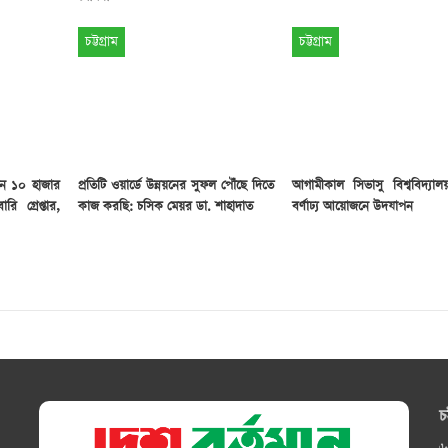
চট্টগ্রাম
চট্টগ্রাম
নে ১০ হাজার
প্রতিটি ওয়ার্ডে উন্নয়নের সুফল পৌঁছে দিতে
আগামীকাল সিভাসু বিশ্ববিদ্যা
ি গ্রেপ্তার,
কাজ করছি: চসিক মেয়র ডা. শাহাদাত
বর্ণাঢ্য আয়োজনে উদযাপন
চ