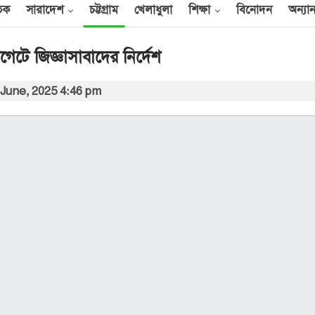
তিক
সারাদেশ
চট্টগ্রাম
খেলাধুলা
শিক্ষা
বিনোদন
অন্যান
লগেটে জিজ্ঞাসাবাদের নির্দেশ
 June, 2025 4:46 pm
আন্তর্জাতিক
েক
এক দিনে ৪০ হিজবুল্লাহ
যোদ্ধাকে হত্যার দাবি
ইসরায়েলের
আর্কাইভ থেকে
বী
অন্তর্বর্তী সরকারের সময়ের
অধ্যাদেশ সংসদে উপস্থাপন
করা হবে
০০
আর্কাইভ থেকে
ান
প্রধানমন্ত্রীর সঙ্গে সৌদি
রাষ্ট্রদূতের সাক্ষাৎ