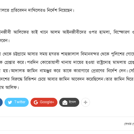
সাবেক প্রধানমন্ত্রী খালেদা
জিয়ার মৃত্যুতে ৩ দিনের রাষ্ট্রীয়
লতে প্রতিবেদন দাখিলেরও নির্দেশ নিয়েছেন।
শোক, প্রজ্ঞাপন জারি
টি
ার
আর্কাইভ থেকে
ইনজীবী আলিফের ভাই খানে আলম আইনজীবীদের ওপর হামলা, বিস্ফোরণ ও
দেশনেত্রী বেগম খালেদা জিয়া
করেন।
আর নেই
 থেকে চট্টগ্রামে আসার সময় হযরত শাহজালাল বিমানবন্দর থেকে পুলিশের গোয়ে
, ২
আর্কাইভ থেকে
ণকে গ্রেপ্তার করে। পরদিন কোতোয়ালী থানায় দায়ের হওয়া রাষ্ট্রদোহ মামলায় গ্রেপ
ঐতিহাসিক পাগলা
য়। আদালত জামিন নামঞ্জুর করে তাকে কারাগারে প্রেরণের নির্দেশ দেন। সেদ
মসজিদ:দানবাক্সে মিলল রেকর্ড
ের বিরুদ্ধে রিভিশন চেয়ে আবার জামিন আবেদন করেছিলেন। তার জামিন ঘিরে স
৬ কোটি ৩২ লাখ টাকা
াম আলিফ।
আর্কাইভ থেকে
Twitter
Google+
ইমেল
৫ বছর পর পর নির্বাচনি
সহিংসতার অভিঘাতে পর্যটন
খাত
লেখক 