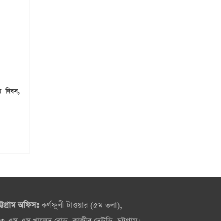
লয় দিবস,
ট্টগ্রাম অফিসঃ
কর্ণফুলী টাওয়ার (৫ম তলা),