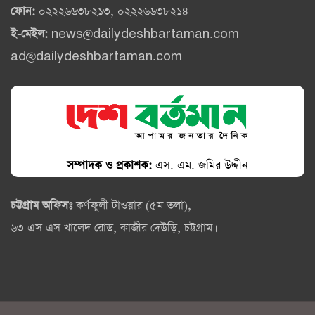
ফোন:
০২২২৬৬৩৮২১৩, ০২২২৬৬৩৮২১৪
ই-মেইল:
news@dailydeshbartaman.com
ad@dailydeshbartaman.com
সম্পাদক ও প্রকাশক:
এস. এম. জমির উদ্দীন
চট্টগ্রাম অফিসঃ
কর্ণফুলী টাওয়ার (৫ম তলা),
৬৩ এস এস খালেদ রোড, কাজীর দেউড়ি, চট্টগ্রাম।