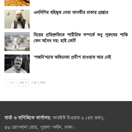
এনসিপির বহিষ্কৃত নেতা তানভীর ঢাকায় গ্রেপ্তার
বিয়ের প্রতিশ্রুতিতে শারীরিক সম্পর্কে শুধু পুরুষের শাস্তি
কেন অবৈধ নয়: হাই কোর্ট
‘গজনি’খ্যাত অভিনেতা প্রদীপ রাওয়াত আর নেই
আগে
পরে
1 of 1,444
বার্তা ও বাণিজ্যিক কার্যালয়:
ফারইস্ট টাওয়ার-২ (৩য় তলা),
৩৬ তোপখানা রোড, পুরানা পল্টন, ঢাকা।