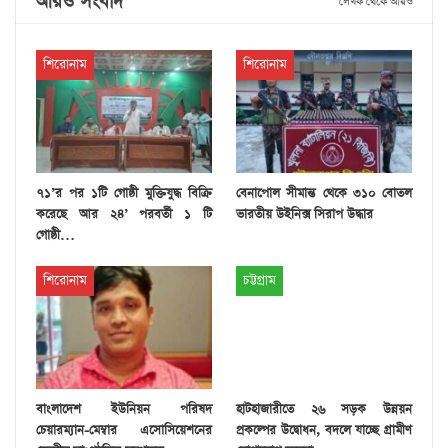
আরও সংবাদ
লেখক থেকে আরও
শিরোনাম
শিরোনাম
৭১’র পর ১টি গোষ্ঠী মুক্তিযুদ্ধ বিক্রি
বেনাপোল সীমান্ত থেকে ৩১০ বোতল
করেছে আর ২৪’ পরবর্তী ১ টি
ভারতীয় উইনিক্স সিরাপ উদ্ধার
গোষ্ঠী…
শিরোনাম
চট্টগ্রাম
বাংলাদেশ ইউনিয়ন পরিষদ
হাটহাজারীতে ২৬ সড়ক উন্নয়ন
চেয়ারম্যান-মেম্বার এসোসিয়েশনের
প্রকল্পের উদ্বোধন, বদলে যাচ্ছে গ্রামীণ