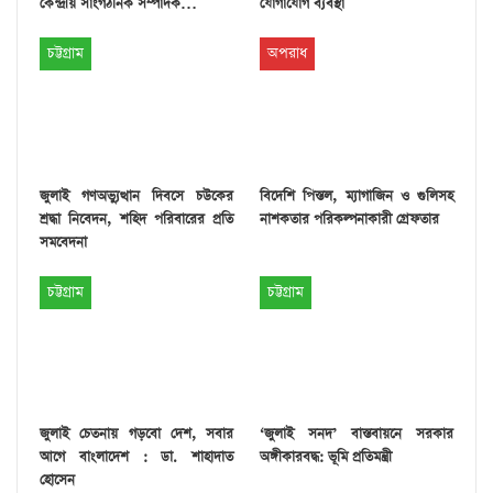
কেন্দ্রীয় সাংগঠনিক সম্পাদক…
যোগাযোগ ব্যবস্থা
চট্টগ্রাম
অপরাধ
জুলাই গণঅভ্যুত্থান দিবসে চউকের
বিদেশি পিস্তল, ম্যাগাজিন ও গুলিসহ
শ্রদ্ধা নিবেদন, শহিদ পরিবারের প্রতি
নাশকতার পরিকল্পনাকারী গ্রেফতার
সমবেদনা
চট্টগ্রাম
চট্টগ্রাম
জুলাই চেতনায় গড়বো দেশ, সবার
‘জুলাই সনদ’ বাস্তবায়নে সরকার
আগে বাংলাদেশ : ডা. শাহাদাত
অঙ্গীকারবদ্ধ: ভূমি প্রতিমন্ত্রী
হোসেন