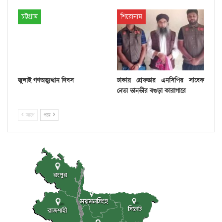
চট্টগ্রাম
শিরোনাম
জুলাই গণঅভ্যুত্থান দিবস
ঢাকায় গ্রেফতার এনসিপির সাবেক
নেতা তানভীর বগুড়া কারাগারে
আগে
পরে