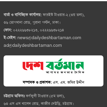
বার্তা ও বাণিজ্যিক কার্যালয়:
ফারইস্ট টাওয়ার-২ (৩য় তলা),
৩৬ তোপখানা রোড, পুরানা পল্টন, ঢাকা।
ফোন:
০২২২৬৬৩৮২১৩, ০২২২৬৬৩৮২১৪
ই-মেইল:
news@dailydeshbartaman.com
ad@dailydeshbartaman.com
সম্পাদক ও প্রকাশক:
এস. এম. জমির উদ্দীন
চট্টগ্রাম অফিসঃ
কর্ণফুলী টাওয়ার (৫ম তলা),
৬৩ এস এস খালেদ রোড, কাজীর দেউড়ি, চট্টগ্রাম।