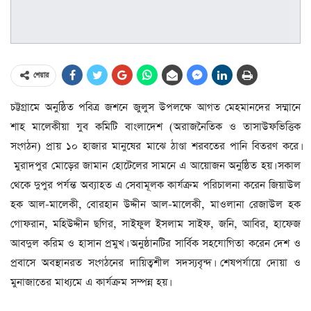
শেয়ার
চট্টগ্রামে অনুষ্ঠিত পবিত্র জশনে জুলুস উপলক্ষে আগত মেহমানদের সম্মানে
শাহ মালেকীয়া যুব কমিটি বাংলাদেশ (অরাজনৈতিক ও তাসাউফভিত্তিক
সংগঠন) প্রায় ১০ হাজার মানুষের মাঝে ঠাণ্ডা শরবতের পানি বিতরণ করে।
মুরাদপুর মোড়ের জামান হোটেলের সামনে এ আয়োজন অনুষ্ঠিত হয়। সকাল
থেকে দুপুর পর্যন্ত অব্যাহত এ সেবামূলক কার্যক্রম পরিচালনা করেন জিয়াউল
হক আল-মালেকী, বোরহান উদ্দীন আল-মালেকী, মাওলানা রেজাউল হক
গোফরান, মহিউদ্দীন ছগির, সাইফুল ইসলাম সাইফ, জনি, আবির, হাফেজ
আবদুল করিম ও হাসান প্রমুখ। অনুষ্ঠানটির সার্বিক সহযোগিতা করেন দেশ ও
প্রবাসে অবস্থানরত সংগঠনের দায়িত্বশীল সদস্যবৃন্দ। শেষপর্যায়ে দোয়া ও
মুনাজাতের মাধ্যমে এ কার্যক্রম সম্পন্ন হয়।