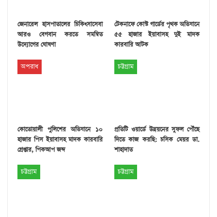
জেনারেল হাসপাতালের চিকিৎসাসেবা
টেকনাফে কোস্ট গার্ডের পৃথক অভিযানে
আরও বেগবান করতে সমন্বিত
৫৫ হাজার ইয়াবাসহ দুই মাদক
উদ্যোগের ঘোষণা
কারবারি আটক
অপরাধ
চট্টগ্রাম
কোতোয়ালী পুলিশের অভিযানে ১০
প্রতিটি ওয়ার্ডে উন্নয়নের সুফল পৌঁছে
হাজার পিস ইয়াবাসহ মাদক কারবারি
দিতে কাজ করছি: চসিক মেয়র ডা.
গ্রেপ্তার, পিকআপ জব্দ
শাহাদাত
চট্টগ্রাম
চট্টগ্রাম