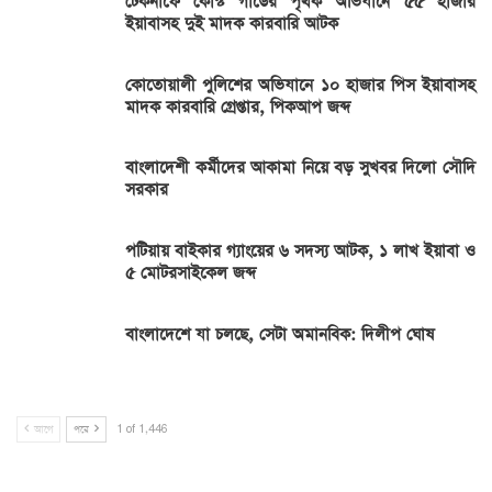
টেকনাফে কোস্ট গার্ডের পৃথক অভিযানে ৫৫ হাজার
ইয়াবাসহ দুই মাদক কারবারি আটক
কোতোয়ালী পুলিশের অভিযানে ১০ হাজার পিস ইয়াবাসহ
মাদক কারবারি গ্রেপ্তার, পিকআপ জব্দ
বাংলাদেশী কর্মীদের আকামা নিয়ে বড় সুখবর দিলো সৌদি
সরকার
পটিয়ায় বাইকার গ্যাংয়ের ৬ সদস্য আটক, ১ লাখ ইয়াবা ও
৫ মোটরসাইকেল জব্দ
বাংলাদেশে যা চলছে, সেটা অমানবিক: দিলীপ ঘোষ
আগে
পরে
1 of 1,446