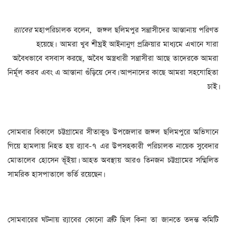
র‌্যাবের
মহাপরিচালক বলেন, জঙ্গল ছলিমপুর সন্ত্রাসীদের আস্তানায় পরিণত
হয়েছে। আমরা খুব শীঘ্রই আইনানুগ প্রক্রিয়ার মাধ্যমে এখানে যারা
অবৈধভাবে বসবাস করছে, অবৈধ অস্ত্রধারী সন্ত্রাসীরা আছে তাদেরকে আমরা
নির্মূল করব এবং এ আস্তানা গুঁড়িয়ে দেব। আপনাদের কাছে আমরা সহযোহিতা
চাই।
সোমবার বিকালে চট্টগ্রামের সীতাকুণ্ড উপজেলার জঙ্গল ছলিমপুরে অভিযানে
গিয়ে হামলায় নিহত হয় র‌্যাব-৭ এর উপসহকারী পরিচালক নায়েক সুবেদার
মোতালেব হোসেন ভূঁইয়া। আহত অবস্থায় আরও তিনজন চট্টগ্রামের সম্মিলিত
সামরিক হাসপাতালে ভর্তি রয়েছেন।
সোমবারের ঘটনায় র‌্যাবের কোনো ত্রুটি ছিল কিনা তা জানতে তদন্ত কমিটি