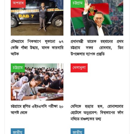
অপরাধ
চট্টগ্রাম
চৌদ্দগ্রামে পিকআপে লুকানো ৬৭
প্রধানমন্ত্রী তারেক রহমানের প্রথম
কেজি গাঁজা উদ্ধার, মাদক কারবারি
চট্টগ্রাম সফর রোববার, তিন
আটক
উপজেলায় ব্যাপক প্রস্তুতি
চট্টগ্রাম
খেলাধুলা
চট্টগ্রামে স্থগিত এইচএসসি পরীক্ষা ২০
মেসিকে হত্যার ছক, রোনালদোর
আগস্ট থেকে
হোটেলে অনুপ্রবেশ: বিশ্বকাপের ফাঁস
নথিতে চাঞ্চল্যকর তথ্য
জাতীয়
জাতীয়