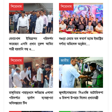
শিরোনাম
শিরোনাম
বেনাপোল ইমিগ্রেশন পরিদর্শন
বগুড়া চেম্বার অব কমার্স অ্যান্ড ইন্ডাস্ট্রির
করেছেন এসবি প্রধান নুরুল আমিন
বর্ণাঢ্য অভিষেক অনুষ্ঠান…
যাত্রী হয়রানি বন্ধ ও…
শিরোনাম
জাতীয়
রাঙ্গুনিয়ায় পাহাড়ধসে ক্ষতিগ্রস্ত এলাকা
জুলাইযোদ্ধাদের সিএনজি অটোরিকশা
পরিদর্শনে দুর্যোগ ব্যবস্থাপনা
ও রিকশা উপহার দিলেন প্রধানমন্ত্রী
অধিদপ্তরের টিম