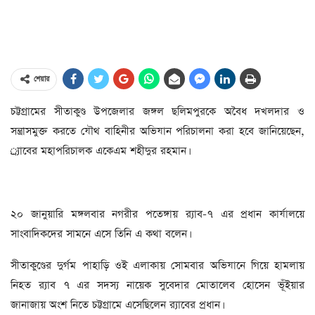
শেয়ার
চট্টগ্রামের সীতাকুণ্ড উপজেলার জঙ্গল ছলিমপুরকে অবৈধ দখলদার ও
সন্ত্রাসমুক্ত করতে যৌথ বাহিনীর অভিযান পরিচালনা করা হবে জানিয়েছেন,
র্্যাবের মহাপরিচালক একেএম শহীদুর রহমান।
২০ জানুয়ারি মঙ্গলবার নগরীর পতেঙ্গায় র‌্যাব-৭ এর প্রধান কার্যালয়ে
সাংবাদিকদের সামনে এসে তিনি এ কথা বলেন।
সীতাকুণ্ডের দুর্গম পাহাড়ি ওই এলাকায় সোমবার অভিযানে গিয়ে হামলায়
নিহত র‌্যাব ৭ এর সদস্য নায়েক সুবেদার মোতালেব হোসেন ভূঁইয়ার
জানাজায় অংশ নিতে চট্টগ্রামে এসেছিলেন র‌্যাবের প্রধান।