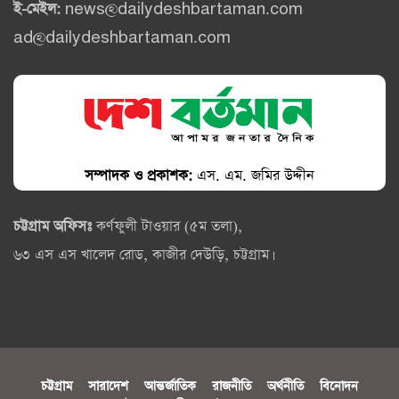
ই-মেইল:
news@dailydeshbartaman.com
ad@dailydeshbartaman.com
সম্পাদক ও প্রকাশক:
এস. এম. জমির উদ্দীন
চট্টগ্রাম অফিসঃ
কর্ণফুলী টাওয়ার (৫ম তলা),
৬৩ এস এস খালেদ রোড, কাজীর দেউড়ি, চট্টগ্রাম।
চট্টগ্রাম
সারাদেশ
আন্তর্জাতিক
রাজনীতি
অর্থনীতি
বিনোদন