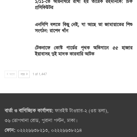
১/১১-তে আয়নাঘরে রাখা হয় তারেক রহমানকে: চিফ
প্রসিকিউটর
এনসিপি বলতে কিছু নেই, যা আছে তা জামায়াতের শিশু
সংগঠন: রাশেদ খাঁন
টেকনাফে কোস্ট গার্ডের পৃথক অভিযানে ৫৫ হাজার
ইয়াবাসহ দুই মাদক কারবারি আটক
আগে
পরে
1 of 1,447
বার্তা ও বাণিজ্যিক কার্যালয়:
ফারইস্ট টাওয়ার-২ (৩য় তলা),
৩৬ তোপখানা রোড, পুরানা পল্টন, ঢাকা।
ফোন:
০২২২৬৬৩৮২১৩, ০২২২৬৬৩৮২১৪