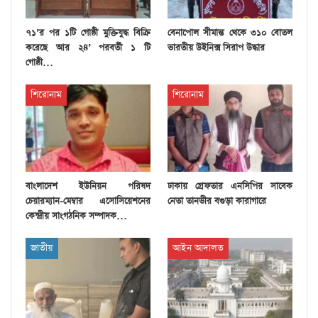
৭১’র পর ১টি গোষ্ঠী মুক্তিযুদ্ধ বিক্রি
বেনাপোল সীমান্ত থেকে ৩১০ বোতল
করেছে আর ২৪’ পরবর্তী ১ টি
ভারতীয় উইনিক্স সিরাপ উদ্ধার
গোষ্ঠী…
শিরোনাম
শিরোনাম
বাংলাদেশ ইউনিয়ন পরিষদ
ঢাকায় গ্রেফতার এনসিপির সাবেক
চেয়ারম্যান-মেম্বার এসোসিয়েশনের
নেতা তানভীর বগুড়া কারাগারে
কেন্দ্রীয় সাংগঠনিক সম্পাদক…
জাতীয়
আইন আদালত