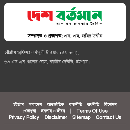
সম্পাদক ও প্রকাশক:
এস. এম. জমির উদ্দীন
চট্টগ্রাম অফিসঃ
কর্ণফুলী টাওয়ার (৫ম তলা),
৬৩ এস এস খালেদ রোড, কাজীর দেউড়ি, চট্টগ্রাম।
চট্টগ্রাম
সারাদেশ
আন্তর্জাতিক
রাজনীতি
অর্থনীতি
বিনোদন
খেলাধুলা
ইসলাম ও জীবন
|
Terms Of Use
Privacy Policy
Disclaimer
Sitemap
Contact Us