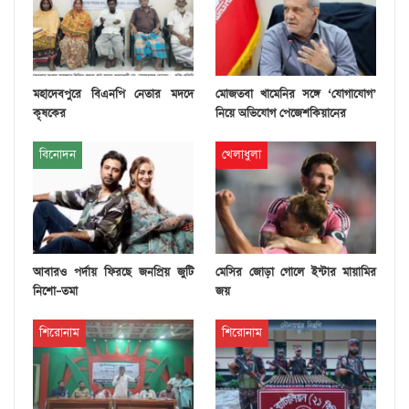
মহাদেবপুরে বিএনপি নেতার মদদে
মোজতবা খামেনির সঙ্গে ‘যোগাযোগ’
কৃষকের
নিয়ে অভিযোগ পেজেশকিয়ানের
বিনোদন
খেলাধুলা
আবারও পর্দায় ফিরছে জনপ্রিয় জুটি
মেসির জোড়া গোলে ইন্টার মায়ামির
নিশো–তমা
জয়
শিরোনাম
শিরোনাম