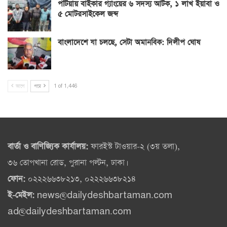
পটিয়ায় বাইকার গ্যাংয়ের ৬ সদস্য আটক, ১ লাখ ইয়াবা ও
৫ মোটরসাইকেল জব্দ
বাংলাদেশে যা চলছে, সেটা অমানবিক: দিলীপ ঘোষ
আগে
পরে
1 of 1,446
বার্তা ও বাণিজ্যিক কার্যালয়:
ফারইস্ট টাওয়ার-২ (৩য় তলা),
৩৬ তোপখানা রোড, পুরানা পল্টন, ঢাকা।
ফোন:
০২২২৬৬৩৮২১৩, ০২২২৬৬৩৮২১৪
ই-মেইল:
news@dailydeshbartaman.com
ad@dailydeshbartaman.com