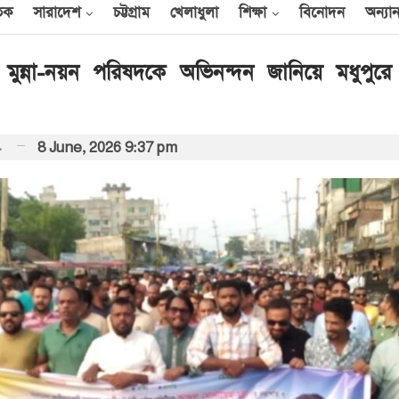
তিক
সারাদেশ
চট্টগ্রাম
খেলাধুলা
শিক্ষা
বিনোদন
অন্যান
ের মুন্না-নয়ন পরিষদকে অভিনন্দন জানিয়ে মধুপুর
আন্তর্জাতিক
রতিনিধি
8 June, 2026 9:37 pm
েক
এক দিনে ৪০ হিজবুল্লাহ
যোদ্ধাকে হত্যার দাবি
ইসরায়েলের
আর্কাইভ থেকে
বী
অন্তর্বর্তী সরকারের সময়ের
অধ্যাদেশ সংসদে উপস্থাপন
করা হবে
০০
আর্কাইভ থেকে
ান
প্রধানমন্ত্রীর সঙ্গে সৌদি
রাষ্ট্রদূতের সাক্ষাৎ