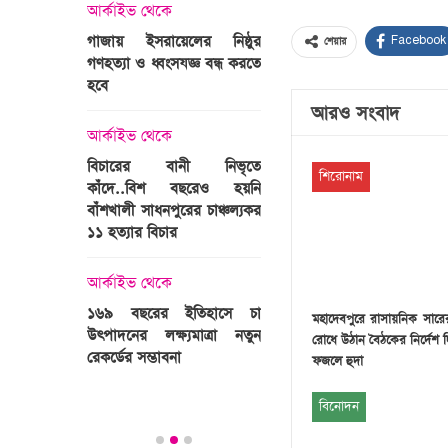
্রী খালেদা
আর্কাইভ থেকে
ের রাষ্ট্রীয়
আর্কাইভ থেকে
গাজায় ইসরায়েলের নিষ্ঠুর
Facebook
শেয়ার
ি
গণহত্যা ও ধ্বংসযজ্ঞ বন্ধ করতে
ভারতজুড়ে চলছে ‘মুজিব:এক
হবে
জাতির রূপকার ’সিনেম
প্রচারণা
আরও সংবাদ
ালেদা জিয়া
আর্কাইভ থেকে
আর্কাইভ থেকে
বিচারের বানী নিভৃতে
শিরোনাম
কাঁদে..বিশ বছরেও হয়নি
স্বামীকে বেঁধে স্ত্রীকে গণধর্ষণ
বাঁশখালী সাধনপুরের চাঞ্চল্যকর
ধর্ষককে পুলিশে দিল মা-বাবা
পাগলা
১১ হত্যার বিচার
িলল রেকর্ড
আর্কাইভ থেকে
কা
আর্কাইভ থেকে
প্রস্তুত গাবতলীর হাট
১৬৯ বছরের ইতিহাসে চা
মহাদেবপুরে রাসায়নিক সার
উৎপাদনের লক্ষ্যমাত্রা নতুন
রোধে উঠান বৈঠকের নির্দেশ
ির্বাচনি
রেকর্ডের সম্ভাবনা
ফজলে হুদা
তে পর্যটন
বিনোদন