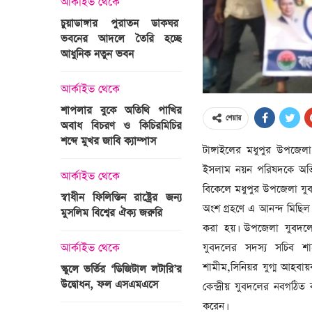
আর্কাইভ থেকে
অপরাধ
চুয়াডাঙ্গার পুরাতন ডাকঘর
ভবনের আদলে তৈরি হচ্ছে
গুলশান হলি আর্টিজান হাম
 তারাবির
আধুনিক নতুন ভবন
মামলা : হাইকোর্টের রায় আ
দ্যুৎ রাখার
ত্রী তারেক
আর্কাইভ থেকে
আন্তর্জাতিক
শাপলার বুকে অতিথি পাখির
অজ্ঞাত বন্দুকধারীর গুলি
শেয়ার
অবাধ বিচরণ ও কিচিরমিচির
মাওলানা তারেক জামিল
শব্দে মুখর জাবি ক্যাম্পাস
ছেলের মৃত্যু
টাঙ্গাইলের মধুপুর উপজেলা
ন্ত্রী হলেন
ইসলাম নয়ন পরিষদকে অভি
আর্কাইভ থেকে
আন্তর্জাতিক
বিকেলে মধুপুর উপজেলা য
স্বাধীন ফিলিস্তিন রাষ্ট্রের জন্য
বিশ্বকাপ ইাতহাসে সাকিব
অংশ গ্রহণে এ আনন্দ মিছিল অ
মুসলিম বিশ্বের ঐক্য জরুরি
আরেকটি রেকর্ড
সদস্যের হতে
করা হয়। উপজেলা যুবদলে
 প্রতিমন্ত্রী
যুবদলের সদস্য সচিব শ
আর্কাইভ থেকে
আর্কাইভ থেকে
শামীম,সিনিয়র যুগ্ম আহবা
স্কুলে ভর্তির ‘ডিজিটাল লটারি’র
টানেল উদ্বোধন : প্রধানমন্ত্
উদ্বোধন, ফল এসএমএসে
জনসভায় যোগ দিচ্ছেন দল
কেন্দ্রীয় যুবদলের নবগঠি
নেতাকর্মীরা
করেন।