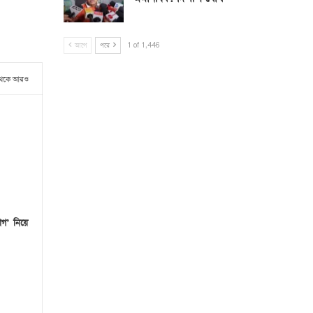
আগে
পরে
1 of 1,446
থেকে আরও
োগ’ নিয়ে