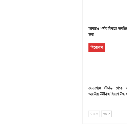
আবারও পর্দায় ফিরছে জনপ্রি
তমা
শিরোনাম
বেনাপোল সীমান্ত থেকে
ভারতীয় উইনিক্স সিরাপ উদ্ধা
আগে
পরে