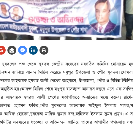
আর্কাইভ থেকে
লা
জ
সেহরি, ইফতার ও তারাবির
সময় নিরবচ্ছিন্ন বিদ্যুৎ রাখার
নির্দেশ: প্রধানমন্ত্রী তারেক
রহমান
তে
ের
আর্কাইভ থেকে
 যুবদলের পক্ষ থেকে যুবদল কেন্দ্রীয় সংসদের নবগঠিত কমিটির মোনায়েম মুন্
দেশের ১১তম প্রধানমন্ত্রী হলেন
নন্দন জানিয়ে আনন্দ মিছিল করেছে মধুপুর উপজেলা ও পৌর যুবদল। সোমবা
তারেক রহমান
ুবদলের আহবায়ক হযরত আলী শেখের আহবানে, উপজেলা, পৌর ও বিভিন্ন ইউনিয়
ের
আর্কাইভ থেকে
নুষ্ঠিত হয়। আনন্দ মিছিল শেষে মধুপুর বাসস্ট্যান্ড আনারস চত্বরে এসে এক সংক্ষ
নতুন মন্ত্রিসভা ৫০ সদস্যের হতে
র আহবায়ক হযরত আলী শেখের সভাপতিত্বে অন্যান্যের মধ্যে বক্তব্য রাখ
পারে, ২৫ পূর্ণমন্ত্রী, প্রতিমন্ত্রী
াহাদাত হোসেন ফকির,পৌর যুবদলের আহবায়ক সাইফুল ইসলাম সাগর,সদ
২৪
য়ক আরিফ হোসেন,যুবনেতা মানিক কুমার চন্দ,জহিরুল ইসলাম সুমন প্রমূখ। এ স
রীর
ীয়
ত কমিটির সদস্যদের শুভেচ্ছা ও অভিনন্দন জানিয়ে তাদের আগামীর পথচলায় স
আর্কাইভ থেকে