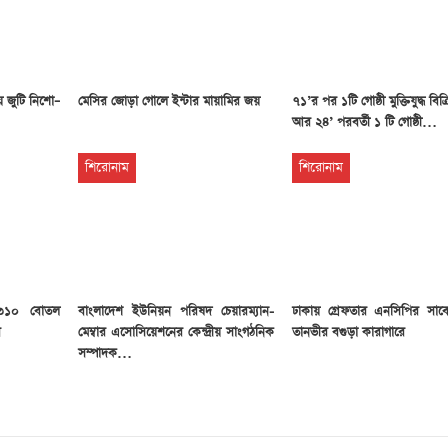
য় জুটি নিশো–
মেসির জোড়া গোলে ইন্টার মায়ামির জয়
৭১’র পর ১টি গোষ্ঠী মুক্তিযুদ্ধ বিক
আর ২৪’ পরবর্তী ১ টি গোষ্ঠী…
শিরোনাম
শিরোনাম
 ৩১০ বোতল
বাংলাদেশ ইউনিয়ন পরিষদ চেয়ারম্যান-
ঢাকায় গ্রেফতার এনসিপির সাব
র
মেম্বার এসোসিয়েশনের কেন্দ্রীয় সাংগঠনিক
তানভীর বগুড়া কারাগারে
সম্পাদক…