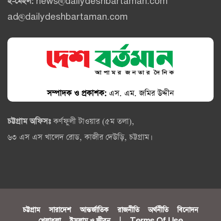
ই-মেইল:
news@dailydeshbartaman.com
ad@dailydeshbartaman.com
সম্পাদক ও প্রকাশক:
এস. এম. জমির উদ্দীন
চট্টগ্রাম অফিসঃ
কর্ণফুলী টাওয়ার (৫ম তলা),
৬৩ এস এস খালেদ রোড, কাজীর দেউড়ি, চট্টগ্রাম।
চট্টগ্রাম
সারাদেশ
আন্তর্জাতিক
রাজনীতি
অর্থনীতি
বিনোদন