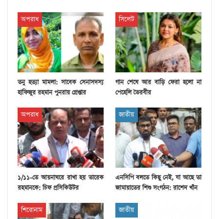
অপরাধ
সিলেট
তনু হত্যা মামলা: সাবেক সেনাসদস্য
গান শেষে আর বাড়ি ফেরা হলো না
হাফিজুর রহমান পুনরায় গ্রেপ্তার
পেহেলি ভৈরবীর
অপরাধ
জাতীয়
১/১১-তে আয়নাঘরে রাখা হয় তারেক
এনসিপি বলতে কিছু নেই, যা আছে তা
রহমানকে: চিফ প্রসিকিউটর
জামায়াতের শিশু সংগঠন: রাশেদ খাঁন
শিরোনাম
জাতীয়