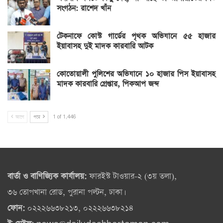
সংগঠন: রাশেদ খাঁন
টেকনাফে কোস্ট গার্ডের পৃথক অভিযানে ৫৫ হাজার
ইয়াবাসহ দুই মাদক কারবারি আটক
কোতোয়ালী পুলিশের অভিযানে ১০ হাজার পিস ইয়াবাসহ
মাদক কারবারি গ্রেপ্তার, পিকআপ জব্দ
আগে
পরে
1 of 1,446
বার্তা ও বাণিজ্যিক কার্যালয়:
ফারইস্ট টাওয়ার-২ (৩য় তলা),
৩৬ তোপখানা রোড, পুরানা পল্টন, ঢাকা।
ফোন:
০২২২৬৬৩৮২১৩, ০২২২৬৬৩৮২১৪