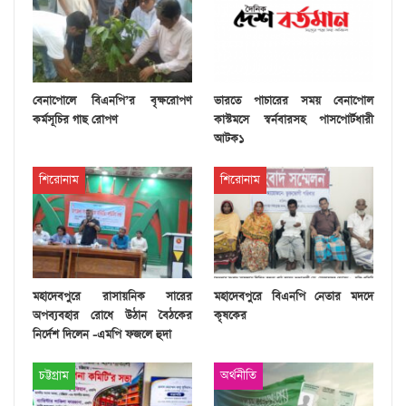
বেনাপোলে বিএনপি’র বৃক্ষরোপণ
ভারতে পাচারের সময় বেনাপোল
কর্মসূচির গাছ রোপণ
কাস্টমসে স্বর্নবারসহ পাসপোর্টধারী
আটক১
শিরোনাম
শিরোনাম
মহাদেবপুরে রাসায়নিক সারের
মহাদেবপুরে বিএনপি নেতার মদদে
অপব্যবহার রোধে উঠান বৈঠকের
কৃষকের
নির্দেশ দিলেন -এমপি ফজলে হুদা
চট্টগ্রাম
অর্থনীতি