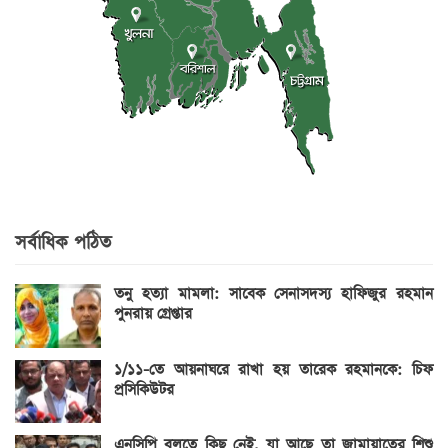
সর্বাধিক পঠিত
তনু হত্যা মামলা: সাবেক সেনাসদস্য হাফিজুর রহমান
পুনরায় গ্রেপ্তার
১/১১-তে আয়নাঘরে রাখা হয় তারেক রহমানকে: চিফ
প্রসিকিউটর
এনসিপি বলতে কিছু নেই, যা আছে তা জামায়াতের শিশু