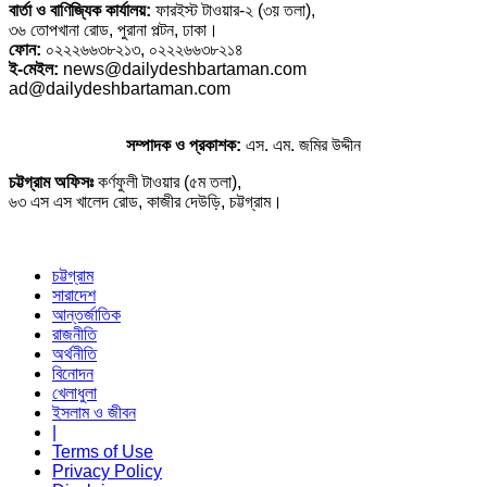
বার্তা ও বাণিজ্যিক কার্যালয়:
ফারইস্ট টাওয়ার-২ (৩য় তলা),
৩৬ তোপখানা রোড, পুরানা পল্টন, ঢাকা।
ফোন:
০২২২৬৬৩৮২১৩, ০২২২৬৬৩৮২১৪
ই-মেইল:
news@dailydeshbartaman.com
ad@dailydeshbartaman.com
সম্পাদক ও প্রকাশক:
এস. এম. জমির উদ্দীন
চট্টগ্রাম অফিসঃ
কর্ণফুলী টাওয়ার (৫ম তলা),
৬৩ এস এস খালেদ রোড, কাজীর দেউড়ি, চট্টগ্রাম।
চট্টগ্রাম
সারাদেশ
আন্তর্জাতিক
রাজনীতি
অর্থনীতি
বিনোদন
খেলাধুলা
ইসলাম ও জীবন
|
Terms of Use
Privacy Policy