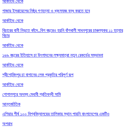
আর্কাইভ থেকে
গাজায় ইসরায়েলের নিষ্ঠুর গণহত্যা ও ধ্বংসযজ্ঞ বন্ধ করতে হবে
আর্কাইভ থেকে
বিচারের বানী নিভৃতে কাঁদে..বিশ বছরেও হয়নি বাঁশখালী সাধনপুরের চাঞ্চল্যকর ১১ হত্যার
বিচার
আর্কাইভ থেকে
১৬৯ বছরের ইতিহাসে চা উৎপাদনের লক্ষ্যমাত্রা নতুন রেকর্ডের সম্ভাবনা
আর্কাইভ থেকে
শ্রীগোবিন্দপুর চা বাগানের লেক প্রকৃতির পরিপূর্ণ রূপ
আর্কাইভ থেকে
গোপালপুরে অদম্য মেধাবী প্রতিবন্ধী সামি
আন্তর্জাতিক
এশিয়ার শীর্ষ ১০০ বিশ্ববিদ্যালয়ের তালিকায় স্থান পায়নি বাংলাদেশের একটিও
অপরাধ