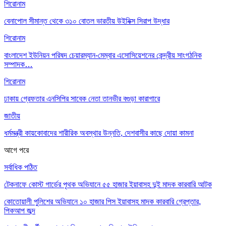
শিরোনাম
বেনাপোল সীমান্ত থেকে ৩১০ বোতল ভারতীয় উইনিক্স সিরাপ উদ্ধার
শিরোনাম
বাংলাদেশ ইউনিয়ন পরিষদ চেয়ারম্যান-মেম্বার এসোসিয়েশনের কেন্দ্রীয় সাংগঠনিক
সম্পাদক…
শিরোনাম
ঢাকায় গ্রেফতার এনসিপির সাবেক নেতা তানভীর বগুড়া কারাগারে
জাতীয়
ধর্মমন্ত্রী কায়কোবাদের শারীরিক অবস্থার উন্নতি, দেশবাসীর কাছে দোয়া কামনা
আগে
পরে
সর্বাধিক পঠিত
টেকনাফে কোস্ট গার্ডের পৃথক অভিযানে ৫৫ হাজার ইয়াবাসহ দুই মাদক কারবারি আটক
কোতোয়ালী পুলিশের অভিযানে ১০ হাজার পিস ইয়াবাসহ মাদক কারবারি গ্রেপ্তার,
পিকআপ জব্দ