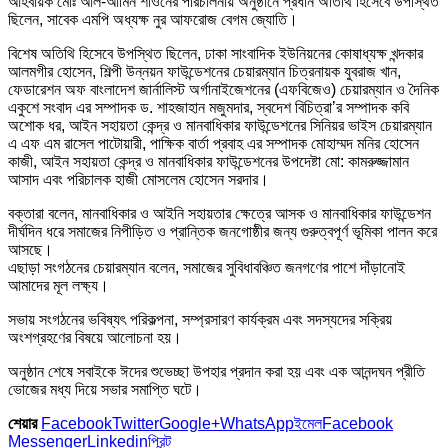
আহবায়ক মোঃ আল-আমিন শাওনের পরিচালনায় অনুষ্ঠানে প্রধান অতিথি হিসেবে উপস্থিত
ছিলেন, সাবেক এমপি অধ্যক্ষ নুর আফরোজ বেগম জ্যোতি।
বিশেষ অতিথি হিসেবে উপস্থিত ছিলেন, ঢাকা সাংবাদিক ইউনিয়নের কোষাধ্যক্ষ খন্দকার
আলমগীর হোসেন, শিল্পী উন্নয়ন ফাউন্ডেশনের চেয়ারম্যান চিত্রনায়ক যুবরাজ খান,
ফেডারেশন অফ বাংলাদেশ জার্নালিস্ট অর্গানাইজেশনের (এফবিজেও) চেয়ারম্যান ও দৈনিক
একুশে সংবাদ এর সম্পাদক ড. শাহজাহান মজুমদার, স্বদেশ বিচিত্রা’র সম্পাদক কবি
অশোক ধর, আইন সহায়তা কেন্দ্র ও মানবাধিকার ফাউন্ডেশনের সিনিয়র ভাইস চেয়ারম্যান
এ এফ এম রাসেল পাটোয়ারী, পাক্ষিক বার্তা প্রবাহ এর সম্পাদক মোহাম্মদ মনির হোসেন
কাজী, আইন সহায়তা কেন্দ্র ও মানবাধিকার ফাউন্ডেশনের উপদেষ্টা মো: কামরুজ্জামান
আসাদ এবং পরিচালক হাজী মোসলেম হোসেন সরদার।
বক্তারা বলেন, মানবাধিকার ও আইনি সহায়তার ক্ষেত্রে আসক ও মানবাধিকার ফাউন্ডেশন
দীর্ঘদিন ধরে সমাজের নিপীড়িত ও প্রান্তিক জনগোষ্ঠীর জন্য গুরুত্বপূর্ণ ভূমিকা পালন করে
আসছে।
এছাড়া সংগঠনের চেয়ারম্যান বলেন, সমাজের সুবিধাবঞ্চিত জনগণের পাশে দাঁড়ানোই
আমাদের মূল লক্ষ্য।
সভায় সংগঠনের ভবিষ্যৎ পরিকল্পনা, সম্প্রসারণ কার্যক্রম এবং সদস্যদের সক্রিয়
অংশগ্রহণের বিষয়ে আলোচনা হয়।
অনুষ্ঠান শেষে সবাইকে ঈদের শুভেচ্ছা উপহার প্রদান করা হয় এবং এক আনন্দঘন প্রীতি
ভোজের মধ্য দিয়ে সভার সমাপ্তি ঘটে।
শেয়ার
Facebook
Twitter
Google+
WhatsApp
ইমেল
Facebook
Messenger
Linkedin
প্রিন্ট