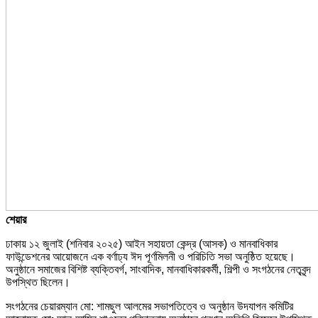
শেয়ার
ঢাকায় ১২ জুলাই (শনিবার ২০২৫) আইন সহায়তা কেন্দ্র (আসক) ও মানবাধিকার
ফাউন্ডেশনের আয়োজনে এক বর্ণাঢ্য ঈদ পূর্ণমিলনী ও পরিচিতি সভা অনুষ্ঠিত হয়েছে।
অনুষ্ঠানে সমাজের বিশিষ্ট ব্যক্তিবর্গ, সাংবাদিক, মানবাধিকারকর্মী, শিল্পী ও সংগঠনের নেতৃবৃন্দ
উপস্থিত ছিলেন।
সংগঠনের চেয়ারম্যান মো: শামছুল আলমের সভাপতিত্বে ও অনুষ্ঠান উদযাপন কমিটির