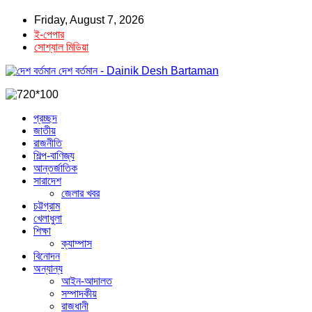
Friday, August 7, 2026
ই-পেপার
সোশ্যাল মিডিয়া
দেশ বর্তমান - Dainik Desh Bartaman
প্রচ্ছদ
জাতীয়
রাজনীতি
শিল্প-বাণিজ্য
আন্তর্জাতিক
সারাদেশ
জেলার খবর
চট্টগ্রাম
খেলাধুলা
শিক্ষা
ক্যাম্পাস
বিনোদন
অন্যান্য
আইন-আদালত
সম্পাদকীয়
রাজধানী