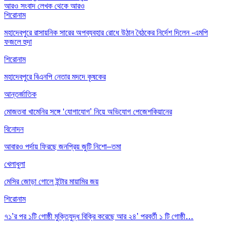
আরও সংবাদ
লেখক থেকে আরও
শিরোনাম
মহাদেবপুরে রাসায়নিক সারের অপব্যবহার রোধে উঠান বৈঠকের নির্দেশ দিলেন -এমপি
ফজলে হুদা
শিরোনাম
মহাদেবপুরে বিএনপি নেতার মদদে কৃষকের
আন্তর্জাতিক
মোজতবা খামেনির সঙ্গে ‘যোগাযোগ’ নিয়ে অভিযোগ পেজেশকিয়ানের
বিনোদন
আবারও পর্দায় ফিরছে জনপ্রিয় জুটি নিশো–তমা
খেলাধুলা
মেসির জোড়া গোলে ইন্টার মায়ামির জয়
শিরোনাম
৭১’র পর ১টি গোষ্ঠী মুক্তিযুদ্ধ বিক্রি করেছে আর ২৪’ পরবর্তী ১ টি গোষ্ঠী…