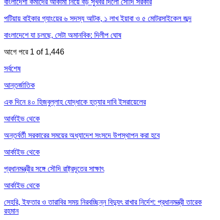
বাংলাদেশী কর্মীদের আকামা নিয়ে বড় সুখবর দিলো সৌদি সরকার
পটিয়ায় বাইকার গ্যাংয়ের ৬ সদস্য আটক, ১ লাখ ইয়াবা ও ৫ মোটরসাইকেল জব্দ
বাংলাদেশে যা চলছে, সেটা অমানবিক: দিলীপ ঘোষ
আগে
পরে
1 of 1,446
সর্বশেষ
আন্তর্জাতিক
এক দিনে ৪০ হিজবুল্লাহ যোদ্ধাকে হত্যার দাবি ইসরায়েলের
আর্কাইভ থেকে
অন্তর্বর্তী সরকারের সময়ের অধ্যাদেশ সংসদে উপস্থাপন করা হবে
আর্কাইভ থেকে
প্রধানমন্ত্রীর সঙ্গে সৌদি রাষ্ট্রদূতের সাক্ষাৎ
আর্কাইভ থেকে
সেহরি, ইফতার ও তারাবির সময় নিরবচ্ছিন্ন বিদ্যুৎ রাখার নির্দেশ: প্রধানমন্ত্রী তারেক
রহমান