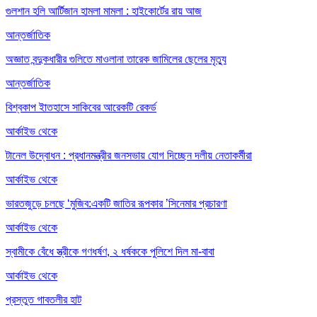
গুলশান হলি আর্টিজান হামলা মামলা : হাইকোর্টের রায় আজ
আন্তর্জাতিক
অজ্ঞাত বন্দুকধারীর গুলিতে মাওলানা তারেক জামিলের ছেলের মৃত্যু
আন্তর্জাতিক
বিশ্বকাপ ইাতহাসে সাকিবের আরেকটি রেকর্ড
আর্কাইভ থেকে
টানেল উদ্বোধন : প্রধানমন্ত্রীর জনসভায় যোগ দিচ্ছেন দলীয় নেতাকর্মীরা
আর্কাইভ থেকে
ভারতজুড়ে চলছে ‘মুজিব:একটি জাতির রূপকার ’সিনেমার প্রচারণা
আর্কাইভ থেকে
স্বামীকে বেঁধে স্ত্রীকে গণধর্ষণ, ২ ধর্ষককে পুলিশে দিল মা-বাবা
আর্কাইভ থেকে
প্রস্তুত গাবতলীর হাট