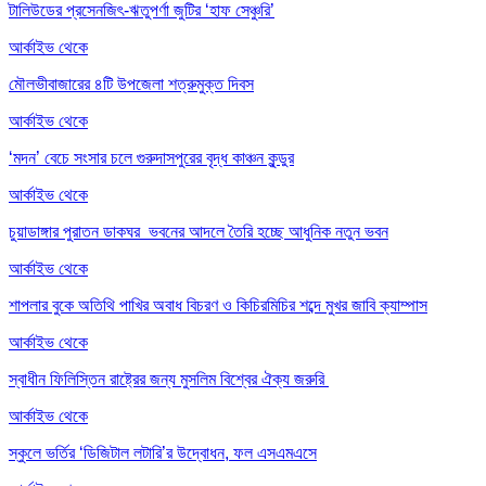
টালিউডের প্রসেনজিৎ-ঋতুপর্ণা জুটির ‘হাফ সেঞ্চুরি’
আর্কাইভ থেকে
মৌলভীবাজারের ৪টি উপজেলা শত্রুমুক্ত দিবস
আর্কাইভ থেকে
‘মদন’ বেচে সংসার চলে গুরুদাসপুরের বৃদ্ধ কাঞ্চন কুন্ডুর
আর্কাইভ থেকে
চুয়াডাঙ্গার পুরাতন ডাকঘর ভবনের আদলে তৈরি হচ্ছে আধুনিক নতুন ভবন
আর্কাইভ থেকে
শাপলার বুকে অতিথি পাখির অবাধ বিচরণ ও কিচিরমিচির শব্দে মুখর জাবি ক্যাম্পাস
আর্কাইভ থেকে
স্বাধীন ফিলিস্তিন রাষ্ট্রের জন্য মুসলিম বিশ্বের ঐক্য জরুরি
আর্কাইভ থেকে
স্কুলে ভর্তির ‘ডিজিটাল লটারি’র উদ্বোধন, ফল এসএমএসে